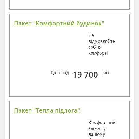
Пакет "Комфортний будинок"
Не
відмовляйте
собі в
комфорті
19 700
Ціна: від
грн.
Пакет "Тепла підлога"
Комфортний
клімат у
вашому