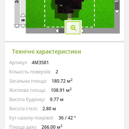
Технічні характеристики
Артикул
4M3581
Кількість поверхів:
2
2
Загальна площа:
180.72 м
2
Житлова площа:
108.91 м
Висота будинку:
9.77 м
Висота стелі:
2.80 м
Кут нахилу покрівлі:
36 / 42 °
2
Площа даху:
266.00 м