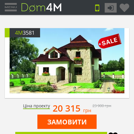
4M
3581
20 315
Ціна проекту
23 900
грн
грн
ЗАМОВИТИ