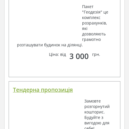
Пакет
"Геодезія" це
комплекс
розрахунків,
які
дозволяють
грамотно
розташувати будинок на ділянці.
3 000
Ціна: від
грн.
Тендерна пропозиція
Замовте
розгорнутий
кошторис.
Будуйте з
вигодою для
себе!