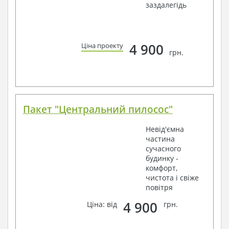
заздалегідь
4 900
Ціна проекту
грн.
Пакет "Центральний пилосос"
Невід'ємна
частина
сучасного
будинку -
комфорт,
чистота і свіже
повітря
4 900
Ціна: від
грн.