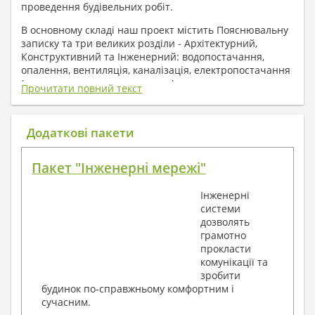
проведення будівельних робіт.
В основному складі наш проект містить Пояснювальну
записку та три великих розділи - Архітектурний,
Конструктивний та Інженерний: водопостачання,
опалення, вентиляція, каналізація, електропостачання
( купується за додаткову плату ).
Прочитати повний текст
1. До складу Архітектурного розділу
входять:
Додаткові пакети
Поверхові плани з експлікацією приміщень
Пакет "Інженерні мережі"
План покрівлі
Розрізи та склад конструкцій
Інженерні
Фасади з даними зовнішніх оздоблень
системи
Елементи прорізів – специфікація
дозволять
Дані перемичок – перетин та специфікація
грамотно
Експлікація підлог
прокласти
Обсяги основних будівельних матеріалів
комунікації та
Архітектурні вузли в конструкціях
зробити
2. До складу Конструктивного розділу
будинок по-справжньому комфортним і
сучасним.
входять: