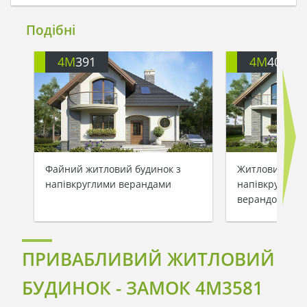
Подібні
4M
391
4M
401
Файний житловий будинок з
Житловий буди
напівкруглими верандами
напівкруглими
верандою
ПРИВАБЛИВИЙ ЖИТЛОВИЙ
БУДИНОК - ЗАМОК 4M3581