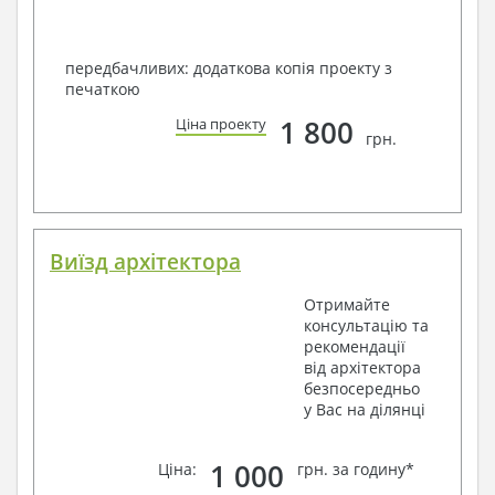
передбачливих: додаткова копія проекту з
печаткою
1 800
Ціна проекту
грн.
Виїзд архітектора
Отримайте
консультацію та
рекомендації
від архітектора
безпосередньо
у Вас на ділянці
1 000
Ціна:
грн. за годину*