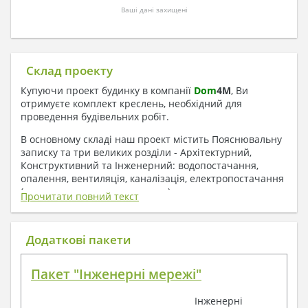
Ваші дані захищені
Склад проекту
Купуючи проект будинку в компанії
Dom
4
M
, Ви
отримуєте комплект креслень, необхідний для
проведення будівельних робіт.
В основному складі наш проект містить Пояснювальну
записку та три великих розділи - Архітектурний,
Конструктивний та Інженерний: водопостачання,
опалення, вентиляція, каналізація, електропостачання
( купується за додаткову плату ).
Прочитати повний текст
1. До складу Архітектурного розділу
входять:
Додаткові пакети
Поверхові плани з експлікацією приміщень
Пакет "Інженерні мережі"
План покрівлі
Розрізи та склад конструкцій
Інженерні
Фасади з даними зовнішніх оздоблень