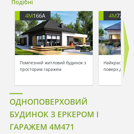
Подібні
4M
166A
4M
722
Помпезний житловий будинок з
Найкрасивіший
просторим гаражем
поверх для др
ОДНОПОВЕРХОВИЙ
БУДИНОК З ЕРКЕРОМ І
ГАРАЖЕМ 4M471