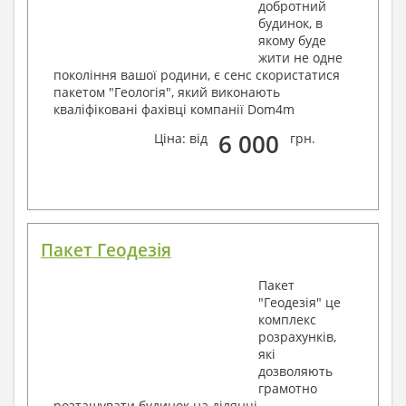
добротний
будинок, в
якому буде
жити не одне
покоління вашої родини, є сенс скористатися
пакетом "Геологія", який виконають
кваліфіковані фахівці компанії Dom4m
6 000
Ціна: від
грн.
Пакет Геодезія
Пакет
"Геодезія" це
комплекс
розрахунків,
які
дозволяють
грамотно
розташувати будинок на ділянці.