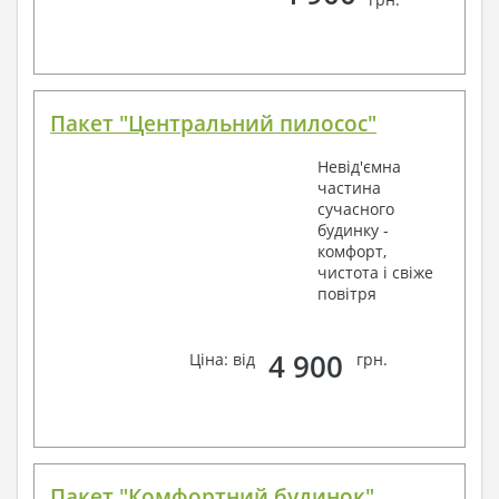
Пакет "Центральний пилосос"
Невід'ємна
частина
сучасного
будинку -
комфорт,
чистота і свіже
повітря
4 900
Ціна: від
грн.
Пакет "Комфортний будинок"