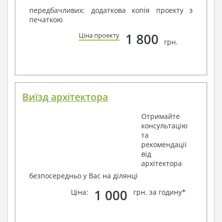
передбачливих: додаткова копія проекту з
печаткою
1 800
Ціна проекту
грн.
Виїзд архітектора
Отримайте
консультацію
та
рекомендації
від
архітектора
безпосередньо у Вас на ділянці
1 000
Ціна:
грн. за годину*