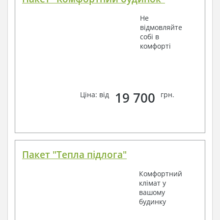
Не
відмовляйте
собі в
комфорті
19 700
Ціна: від
грн.
Пакет "Тепла підлога"
Комфортний
клімат у
вашому
будинку