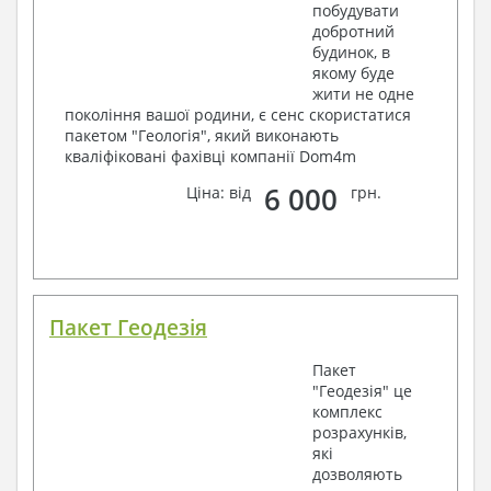
побудувати
добротний
будинок, в
якому буде
жити не одне
покоління вашої родини, є сенс скористатися
пакетом "Геологія", який виконають
кваліфіковані фахівці компанії Dom4m
6 000
Ціна: від
грн.
Пакет Геодезія
Пакет
"Геодезія" це
комплекс
розрахунків,
які
дозволяють