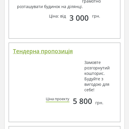
грамотно
розташувати будинок на ділянці.
3 000
Ціна: від
грн.
Тендерна пропозиція
Замовте
розгорнутий
кошторис.
Будуйте з
вигодою для
себе!
5 800
Ціна проекту
грн.