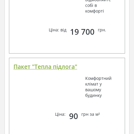
собі в
комфорті
19 700
Ціна: від
грн.
Пакет "Тепла підлога"
Комфортний
клімат у
вашому
будинку
90
Ціна:
грн за м²