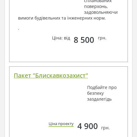
спланованих
поверхонь,
задовольняючи
вимоги будівельних та інженерних норм.
.
8 500
Ціна: від
грн.
Пакет "Блискавкозахист"
Подбайте про
безпеку
заздалегідь
4 900
Ціна проекту
грн.