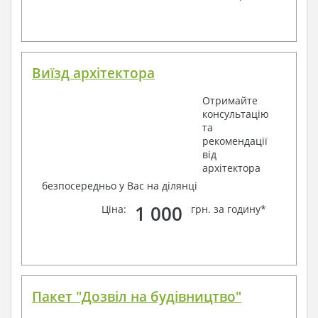
Виїзд архітектора
Отримайте
консультацію
та
рекомендації
від
архітектора
безпосередньо у Вас на ділянці
1 000
Ціна:
грн. за годину*
Пакет "Дозвіл на будівництво"