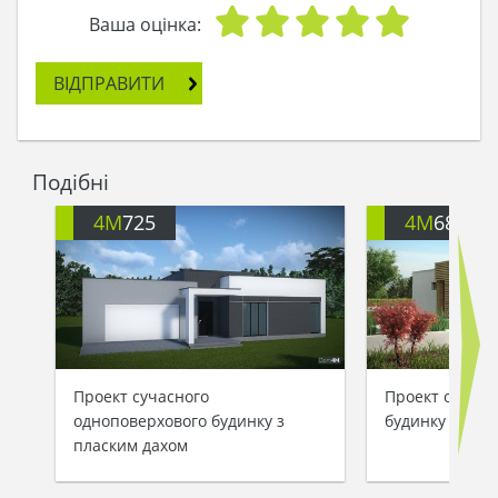
Ваша оцінка:
ВІДПРАВИТИ
Подібні
4M
725
4M
680
Проект сучасного
Проект одноп
одноповерхового будинку з
будинку площе
пласким дахом