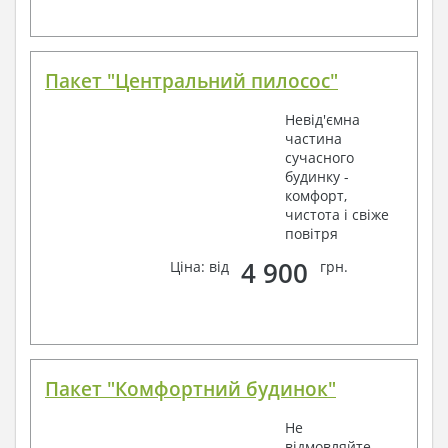
Пакет "Центральний пилосос"
Невід'ємна
частина
сучасного
будинку -
комфорт,
чистота і свіже
повітря
4 900
Ціна: від
грн.
Пакет "Комфортний будинок"
Не
відмовляйте