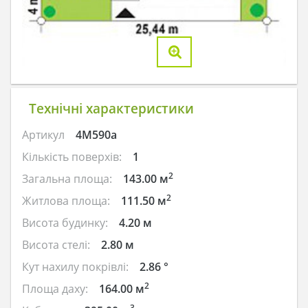
Технічні характеристики
Артикул
4M590a
Кількість поверхів:
1
2
Загальна площа:
143.00 м
2
Житлова площа:
111.50 м
Висота будинку:
4.20 м
Висота стелі:
2.80 м
Кут нахилу покрівлі:
2.86 °
2
Площа даху:
164.00 м
3