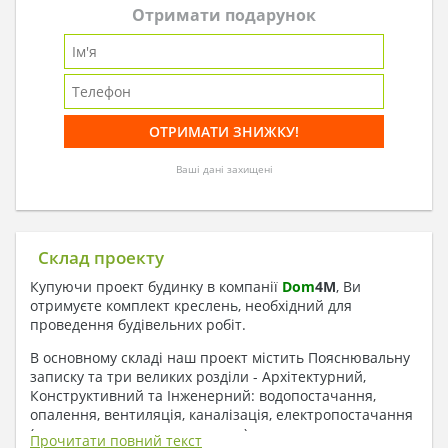
Отримати подарунок
Ваші дані захищені
Склад проекту
Купуючи проект будинку в компанії
Dom
4
M
, Ви
отримуєте комплект креслень, необхідний для
проведення будівельних робіт.
В основному складі наш проект містить Пояснювальну
записку та три великих розділи - Архітектурний,
Конструктивний та Інженерний: водопостачання,
опалення, вентиляція, каналізація, електропостачання
( купується за додаткову плату ).
Прочитати повний текст