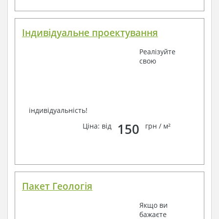
Завжди раді Вам допомогти!
Індивідуальне проектування
Реалізуйте
свою
індивідуальність!
150
Ціна: від
грн / м²
Пакет Геологія
Якщо ви
бажаєте