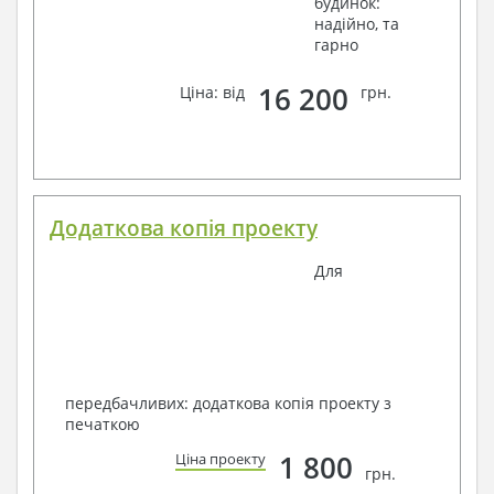
будинок:
надійно, та
гарно
16 200
Ціна: від
грн.
Додаткова копія проекту
Для
передбачливих: додаткова копія проекту з
печаткою
1 800
Ціна проекту
грн.