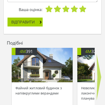
Ваша оцінка:
ВІДПРАВИТИ
Подібні
4M
391
4M
3200
Файний житловий будинок з
Невеликий зам
напівкруглими верандами
лаконічним та
плануванням