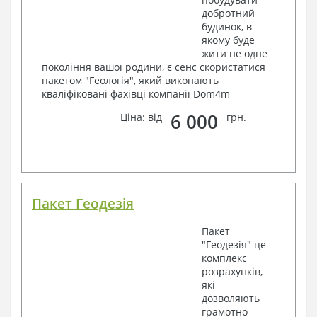
добротний
будинок, в
якому буде
жити не одне
покоління вашої родини, є сенс скористатися
пакетом "Геологія", який виконають
кваліфіковані фахівці компанії Dom4m
6 000
Ціна: від
грн.
Пакет Геодезія
Пакет
"Геодезія" це
комплекс
розрахунків,
які
дозволяють
грамотно