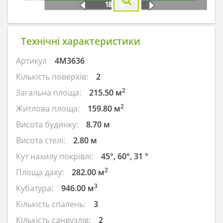
Технічні характеристики
Артикул
4M3636
Кількість поверхів:
2
2
Загальна площа:
215.50 м
2
Житлова площа:
159.80 м
Висота будинку:
8.70 м
Висота стелі:
2.80 м
Кут нахилу покрівлі:
45°, 60°, 31 °
2
Площа даху:
282.00 м
3
Кубатура:
946.00 м
Кількість спалень:
3
Кількість санвузлів:
2