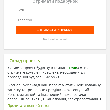
Отримати подарунок
Ваші дані захищені
Склад проекту
Купуючи проект будинку в компанії
Dom
4
M
, Ви
отримуєте комплект креслень, необхідний для
проведення будівельних робіт.
В основному складі наш проект містить Пояснювальну
записку та три великих розділи - Архітектурний,
Конструктивний та Інженерний: водопостачання,
опалення, вентиляція, каналізація, електропостачання
( купується за додаткову плату ).
Прочитати повний текст