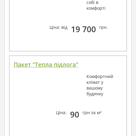
собі в
комфорті
19 700
Ціна: від
грн.
Пакет "Тепла підлога"
Комфортний
клімат у
вашому
будинку
90
Ціна:
грн за м²