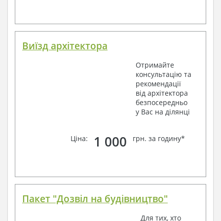
Виїзд архітектора
Отримайте
консультацію та
рекомендації
від архітектора
безпосередньо
у Вас на ділянці
1 000
Ціна:
грн. за годину*
Пакет "Дозвіл на будівництво"
Для тих, хто