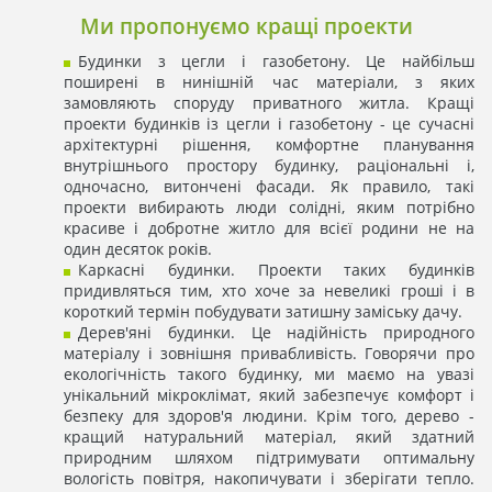
Ми пропонуємо кращі проекти
Будинки з цегли і газобетону. Це найбільш
поширені в нинішній час матеріали, з яких
замовляють споруду приватного житла. Кращі
проекти будинків із цегли і газобетону - це сучасні
архітектурні рішення, комфортне планування
внутрішнього простору будинку, раціональні і,
одночасно, витончені фасади. Як правило, такі
проекти вибирають люди солідні, яким потрібно
красиве і добротне житло для всієї родини не на
один десяток років.
Каркасні будинки. Проекти таких будинків
придивляться тим, хто хоче за невеликі гроші і в
короткий термін побудувати затишну заміську дачу.
Дерев'яні будинки. Це надійність природного
матеріалу і зовнішня привабливість. Говорячи про
екологічність такого будинку, ми маємо на увазі
унікальний мікроклімат, який забезпечує комфорт і
безпеку для здоров'я людини. Крім того, дерево -
кращий натуральний матеріал, який здатний
природним шляхом підтримувати оптимальну
вологість повітря, накопичувати і зберігати тепло.