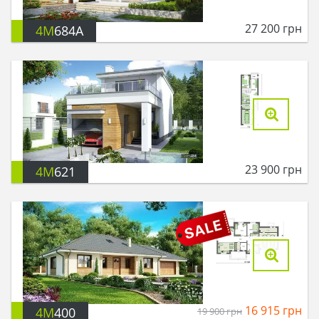
27 200
грн
4M
684A
23 900
грн
4M
621
16 915
грн
4M
400
19 900
грн