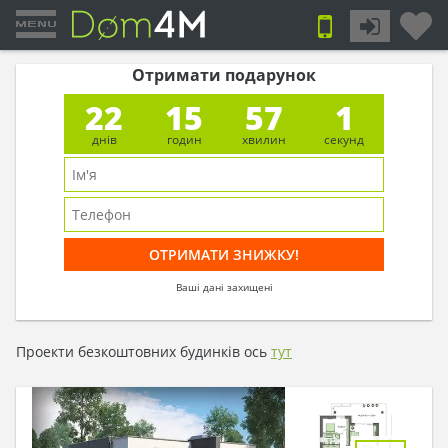
Отримати подарунок
22
15
57
1
днів
годин
хвилин
секунд
Ваші дані захищені
Проекти безкоштовних будинків ось
тут