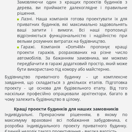
Замовляючи один з кращих проектів будинків з
дерева, ви приймаєте далекоглядне і правильне
рішення.
Лазні. Наша компанія готова проектувати їх для
приватних будинків, які максимально задовольнять
ваші запити і вимоги. Всі наші пропозиції
відрізняються функціональністю і надійністю при
вельми розумних витратах на будівництво.
Гаражі. Компанія «Dom4M» пропонує кращі
проекти гаражів, розрахованих на різне число
автомобілів. За бажанням замовника, ми можемо
передбачити в гаражі додатковий простір, який може
бути використано під комору або майстерню.
Будівництво приватного будинку - це комплексне
завдання, що складається з декількох етапів. Підготовка
проекту - це основа для будівельного етапу. Від того
наскільки професійно опрацювали архітектори, багато в
чому залежить будівництво в цілому.
Кращі проекти будинків для наших замовників
Індивідуальні. Прекрасним рішенням, в якому по
максимуму враховані всі побажання забудовника, є
розробка індивідуального проекту приватного будинку.
Єдиний недолік такого проектування - висока вартість.