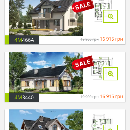
16 915
грн
4M
466A
19 900
грн
16 915
грн
4M
3440
19 900
грн