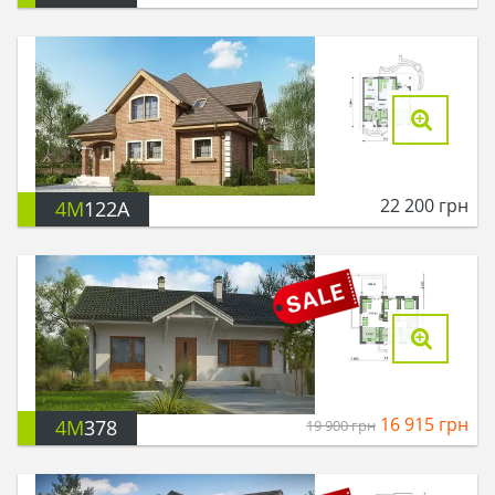
22 200
грн
4M
122A
16 915
грн
4M
378
19 900
грн