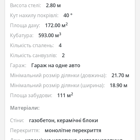
Висота стелі:
2.80 м
Кут нахилу покрівлі:
40 °
2
Площа даху:
172.00 м
3
Кубатура:
593.00 м
Кількість спалень:
4
Кількість санвузлів:
2
Гараж:
Гараж на одне авто
Мінімальний розмір ділянки (довжина):
21.70 м
Мінімальний розмір ділянки (ширина):
18.90 м
2
Площа забудови:
111 м
Матеріали:
Стіни:
газобетон, керамічні блоки
Перекриття:
монолітне перекриття