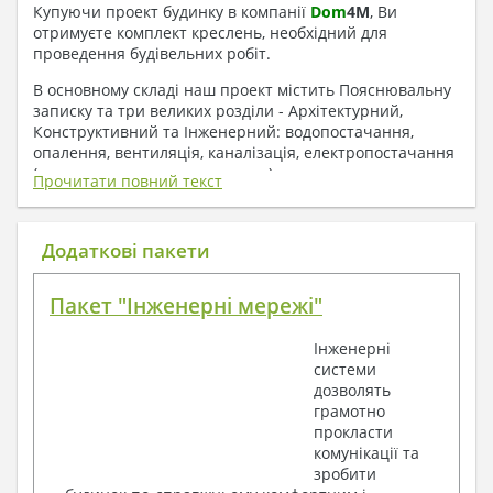
Купуючи проект будинку в компанії
Dom
4
M
, Ви
отримуєте комплект креслень, необхідний для
проведення будівельних робіт.
В основному складі наш проект містить Пояснювальну
записку та три великих розділи - Архітектурний,
Конструктивний та Інженерний: водопостачання,
опалення, вентиляція, каналізація, електропостачання
( купується за додаткову плату ).
Прочитати повний текст
1. До складу Архітектурного розділу
входять:
Додаткові пакети
Поверхові плани з експлікацією приміщень
Пакет "Інженерні мережі"
План покрівлі
Розрізи та склад конструкцій
Інженерні
Фасади з даними зовнішніх оздоблень
системи
Елементи прорізів – специфікація
дозволять
Дані перемичок – перетин та специфікація
грамотно
Експлікація підлог
прокласти
Обсяги основних будівельних матеріалів
комунікації та
Архітектурні вузли в конструкціях
зробити
2. До складу Конструктивного розділу