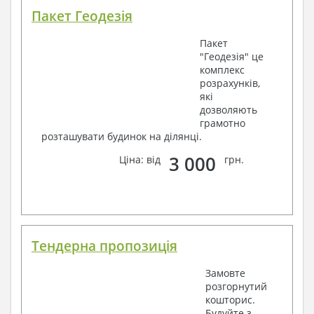
Пакет Геодезія
Пакет
"Геодезія" це
комплекс
розрахунків,
які
дозволяють
грамотно
розташувати будинок на ділянці.
3 000
Ціна: від
грн.
Тендерна пропозиція
Замовте
розгорнутий
кошторис.
Будуйте з