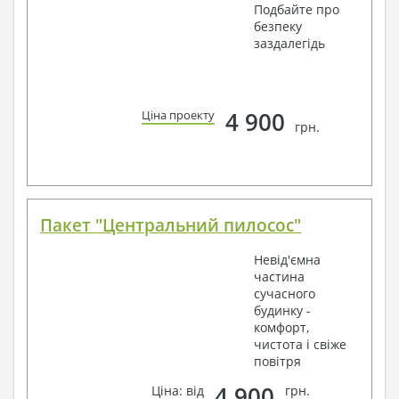
Подбайте про
безпеку
заздалегідь
4 900
Ціна проекту
грн.
Пакет "Центральний пилосос"
Невід'ємна
частина
сучасного
будинку -
комфорт,
чистота і свіже
повітря
4 900
Ціна: від
грн.