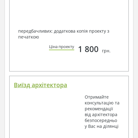
передбачливих: додаткова копія проекту з
печаткою
1 800
Ціна проекту
грн.
Виїзд архітектора
Отримайте
консультацію та
рекомендації
від архітектора
безпосередньо
у Вас на ділянці