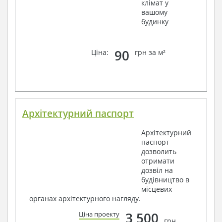
клімат у
вашому
будинку
90
Ціна:
грн за м²
Архітектурний паспорт
Архітектурний
паспорт
дозволить
отримати
дозвіл на
будівництво в
місцевих
органах архітектурного нагляду.
3 500
Ціна проекту
грн.