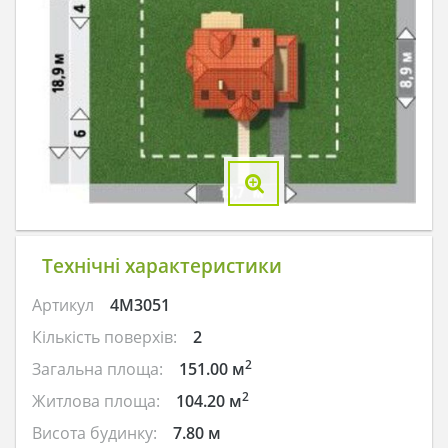
Технічні характеристики
Артикул
4M3051
Кількість поверхів:
2
2
Загальна площа:
151.00 м
2
Житлова площа:
104.20 м
Висота будинку:
7.80 м