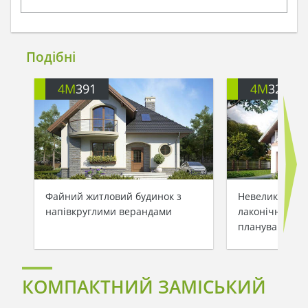
Подібні
4M
391
4M
3200
Файний житловий будинок з
Невеликий зам
напівкруглими верандами
лаконічним та
плануванням
КОМПАКТНИЙ ЗАМІСЬКИЙ