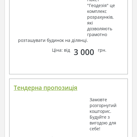
"Геодезія" це
комплекс
розрахунків,
які
дозволяють
грамотно
розташувати будинок на ділянці.
3 000
Ціна: від
грн.
Тендерна пропозиція
Замовте
розгорнутий
кошторис.
Будуйте з
вигодою для
себе!