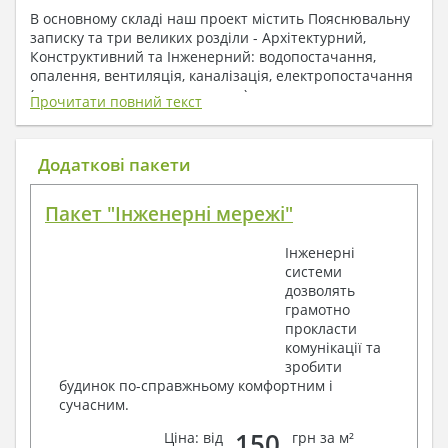
В основному складі наш проект містить Пояснювальну
записку та три великих розділи - Архітектурний,
Конструктивний та Інженерний: водопостачання,
опалення, вентиляція, каналізація, електропостачання
( купується за додаткову плату ).
Прочитати повний текст
1. До складу Архітектурного розділу
входять:
Додаткові пакети
Поверхові плани з експлікацією приміщень
Пакет "Інженерні мережі"
План покрівлі
Розрізи та склад конструкцій
Інженерні
Фасади з даними зовнішніх оздоблень
системи
Елементи прорізів – специфікація
дозволять
Дані перемичок – перетин та специфікація
грамотно
Експлікація підлог
прокласти
Обсяги основних будівельних матеріалів
комунікації та
Архітектурні вузли в конструкціях
зробити
2. До складу Конструктивного розділу
будинок по-справжньому комфортним і
сучасним.
входять:
150
Ціна: від
грн за м²
Загальні дані по проекту