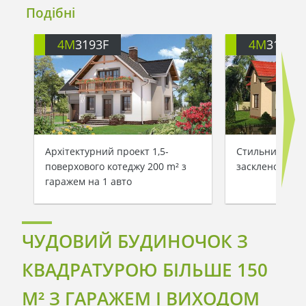
Подібні
4M
3193F
4M
3193I
Архітектурний проект 1,5-
Стильний замі
поверхового котеджу 200 m² з
заскленою ве
гаражем на 1 авто
ЧУДОВИЙ БУДИНОЧОК З
КВАДРАТУРОЮ БІЛЬШЕ 150
M² З ГАРАЖЕМ І ВИХОДОМ