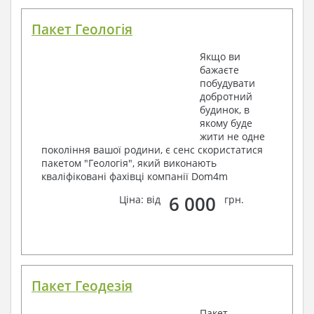
Пакет Геологія
Якщо ви
бажаєте
побудувати
добротний
будинок, в
якому буде
жити не одне
покоління вашої родини, є сенс скористатися
пакетом "Геологія", який виконають
кваліфіковані фахівці компанії Dom4m
6 000
Ціна: від
грн.
Пакет Геодезія
Пакет