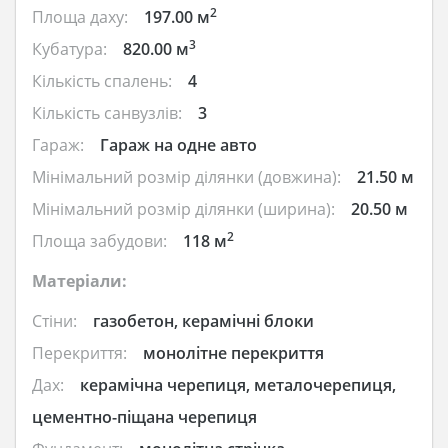
2
Площа даху:
197.00 м
3
Кубатура:
820.00 м
Кількість спалень:
4
Кількість санвузлів:
3
Гараж:
Гараж на одне авто
Мінімальний розмір ділянки (довжина):
21.50 м
Мінімальний розмір ділянки (ширина):
20.50 м
2
Площа забудови:
118 м
Матеріали:
Стіни:
газобетон, керамічні блоки
Перекриття:
монолітне перекриття
Дах:
керамічна черепиця, металочерепиця,
цементно-піщана черепиця