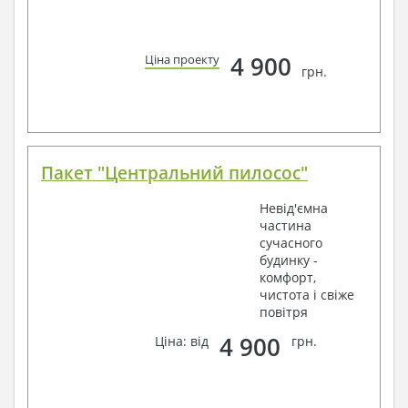
4 900
Ціна проекту
грн.
Пакет "Центральний пилосос"
Невід'ємна
частина
сучасного
будинку -
комфорт,
чистота і свіже
повітря
4 900
Ціна: від
грн.