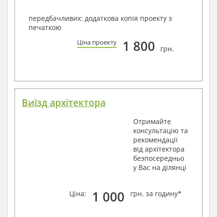
передбачливих: додаткова копія проекту з
печаткою
1 800
Ціна проекту
грн.
Виїзд архітектора
Отримайте
консультацію та
рекомендації
від архітектора
безпосередньо
у Вас на ділянці
1 000
Ціна:
грн. за годину*