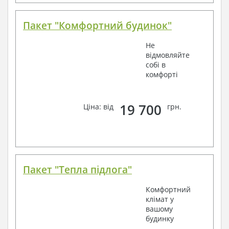
Пакет "Комфортний будинок"
Не
відмовляйте
собі в
комфорті
19 700
Ціна: від
грн.
Пакет "Тепла підлога"
Комфортний
клімат у
вашому
будинку