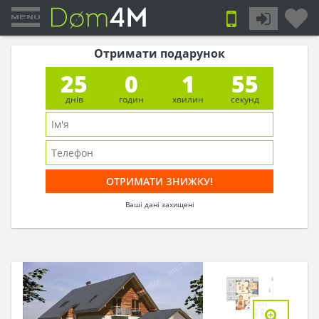
Отримати подарунок
25
0
1
54
днів
годин
хвилин
секунд
Ваші дані захищені