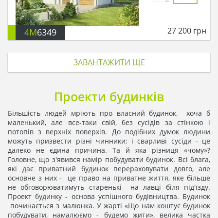
27 200
грн
4M
6349
ЗАВАНТАЖИТИ ЩЕ
Проекти будинків
Більшість людей мріють про власний будинок, хоча б
маленький, але все-таки свій, без сусідів за стінкою і
потопів з верхніх поверхів. До подібних думок людини
можуть призвести різні чинники: і сварливі сусіди - це
далеко не єдина причина. Та й яка різниця «чому»?
Головне, що з'явився намір побудувати будинок. Всі блага,
які дає приватний будинок перераховувати довго, але
основне з них - це право на приватне життя, яке більше
не обговорюватимуть старенькі на лавці біля під'їзду.
Проект будинку - основа успішного будівництва. Будинок
починається з малюнка. У жарті «Що нам коштує будинок
побудувати, намалюємо - будемо жити», велика частка