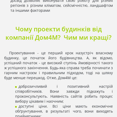
досвід дозволяє виконувати свою роботу для різних
регіонів з різним кліматом, сейсмічністю, ландшафтом
та іншими факторами
Чому проекти будинків від
компанії Дом4М? Чим ми кращі?
Проектування - це перший крок назустріч власному
будинку, це початок його будівництва. А, як відомо,
успішний початок - це високий ступінь ймовірності такого
ж успішного закінчення. Будь-яка справа треба починати з
гарним настроєм і правильним підходом, тоді на шляху
буде менше перешкод. Отже, Дом4М це:
доброзичливий і позитивний настрій
співробітників. Вони завжди підкажуть і
проконсультують. Наявність сайтів робить процес
вибору цікавим і наочним;
доступні ціни. Всі ціни мають економічне
обґрунтування, в результаті чого, вони виходять
прийнятними;