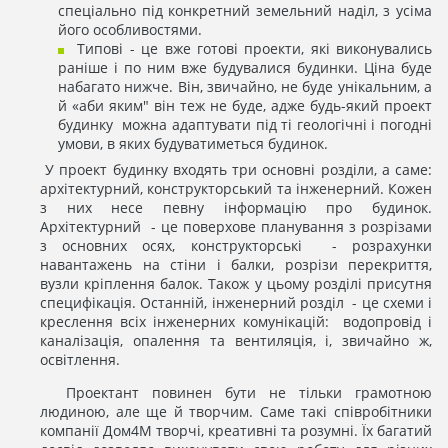
спеціально під конкретний земельний наділ, з усіма
його особливостями.
Типові - це вже готові проекти, які виконувались
раніше і по ним вже будувалися будинки. Ціна буде
набагато нижче. Він, звичайно, не буде унікальним, а
й «аби яким" він теж не буде, адже будь-який проект
будинку можна адаптувати під ті геологічні і погодні
умови, в яких будуватиметься будинок.
У проект будинку входять три основні розділи, а саме:
архітектурний, конструкторський та інженерний. Кожен
з них несе певну інформацію про будинок.
Архітектурний - це поверхове планування з розрізами
з основних осях, конструкторські - розрахунки
навантажень на стіни і балки, розрізи перекриття,
вузли кріплення балок. Також у цьому розділі присутня
специфікація. Останній, інженерний розділ - це схеми і
креслення всіх інженерних комунікацій: водопровід і
каналізація, опалення та вентиляція, і, звичайно ж,
освітлення.
Проектант повинен бути не тільки грамотною
людиною, але ще й творчим. Саме такі співробітники
компанії Дом4М творчі, креативні та розумні. Їх багатий