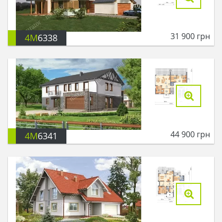
31 900
грн
4M
6338
44 900
грн
4M
6341