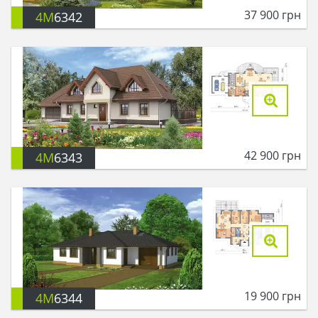
37 900
грн
4M
6342
42 900
грн
4M
6343
19 900
грн
4M
6344