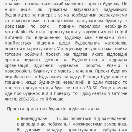
правди. І називається такий малюнок - проект будинку. Це
ніщо інше, як грамотна візуалізація задуманого
будівництва на папері, з усіма необхідними розрахунками
та поясненнями, з поверховим плануванням будинку, з
розрізами по осях і повним переліком необхідних
матеріалів. На етапі проектування узгоджуються всі спірні
питання по відношенню будинку між членами сім'ї,
приймається рішення щодо будівельних матеріалів,
вносяться коректування. У кінцевому результаті має вийти
готовий робочий проект, на підставі якого відповідні
органи видають дозвіл на будівництво, а підрядна
організація здійснює будівельні роботи. Розмір і
поверховість будинку не мають значення. Проект будинку
виробляється в будь-якому випадку. Різниця буде лише в
товщині. Якщо будиночок невеликий, в один поверх, то
проектна документація буде листів на 50-60. Якщо ж мова
йде про будинок в 2-3 поверху, то і документація затягне
листів 200-250, а то й більше.
Проекти приватних будинків поділяються на:
Індивідуальні - ті, які робляться під замовлення,
відповідно до побажань і можливостями замовника.
В даному випадку проектування відбувається