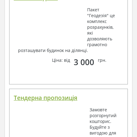
Пакет
"Геодезія" це
комплекс
розрахунків,
які
дозволяють
грамотно
розташувати будинок на ділянці.
3 000
Ціна: від
грн.
Тендерна пропозиція
Замовте
розгорнутий
кошторис.
Будуйте з
вигодою для