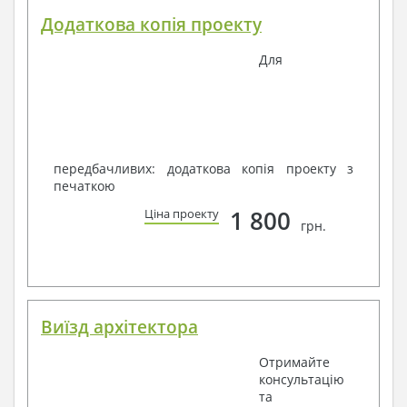
Додаткова копія проекту
Для
передбачливих: додаткова копія проекту з
печаткою
1 800
Ціна проекту
грн.
Виїзд архітектора
Отримайте
консультацію
та