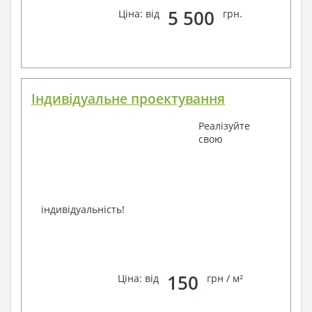
Завжди раді Вам допомогти!
5 500
Ціна: від
грн.
Індивідуальне проектування
Реалізуйте
свою
індивідуальність!
150
Ціна: від
грн / м²