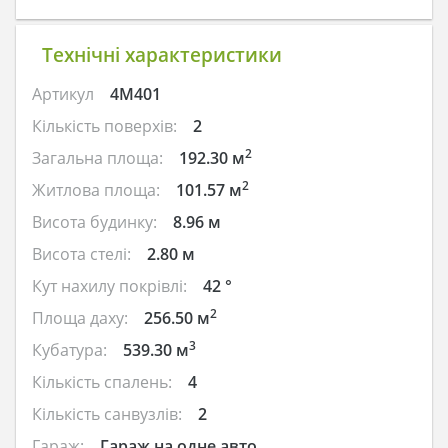
Технічні характеристики
Артикул
4M401
Кількість поверхів:
2
2
Загальна площа:
192.30 м
2
Житлова площа:
101.57 м
Висота будинку:
8.96 м
Висота стелі:
2.80 м
Кут нахилу покрівлі:
42 °
2
Площа даху:
256.50 м
3
Кубатура:
539.30 м
Кількість спалень:
4
Кількість санвузлів:
2
Гараж:
Гараж на одне авто