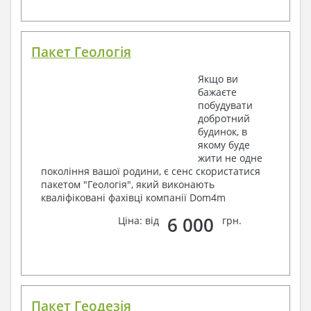
Пакет Геологія
Якщо ви
бажаєте
побудувати
добротний
будинок, в
якому буде
жити не одне
покоління вашої родини, є сенс скористатися
пакетом "Геологія", який виконають
кваліфіковані фахівці компанії Dom4m
6 000
Ціна: від
грн.
Пакет Геодезія