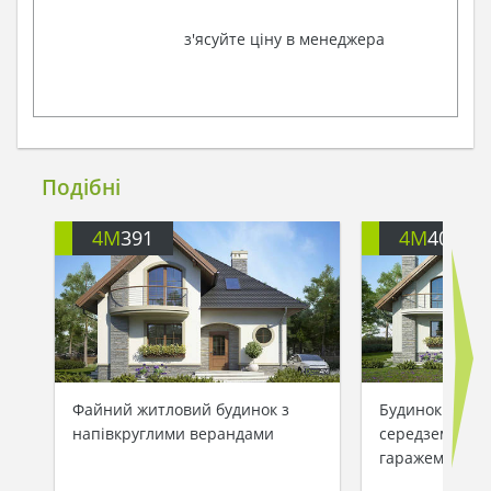
з'ясуйте ціну в менеджера
Подібні
4M
391
4M
403
Файний житловий будинок з
Будинок в
напівкруглими верандами
середземномор
гаражем на дв