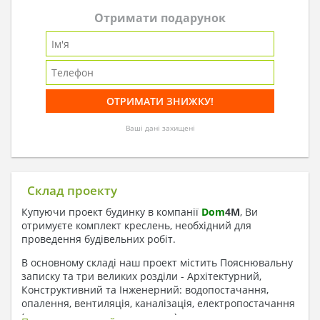
Отримати подарунок
Ваші дані захищені
Склад проекту
Купуючи проект будинку в компанії
Dom
4
M
, Ви
отримуєте комплект креслень, необхідний для
проведення будівельних робіт.
В основному складі наш проект містить Пояснювальну
записку та три великих розділи - Архітектурний,
Конструктивний та Інженерний: водопостачання,
опалення, вентиляція, каналізація, електропостачання
( купується за додаткову плату ).