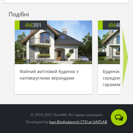
Подібні
4M
391
4M
403
Файний житловий будинок з
Будинок в
напівкруглими верандами
середземномор
гаражем на дв
© 2010-2021 Dom4M. Всі права захищені
Developed by
Ivan Bindyukevych CTO at UAITLAB