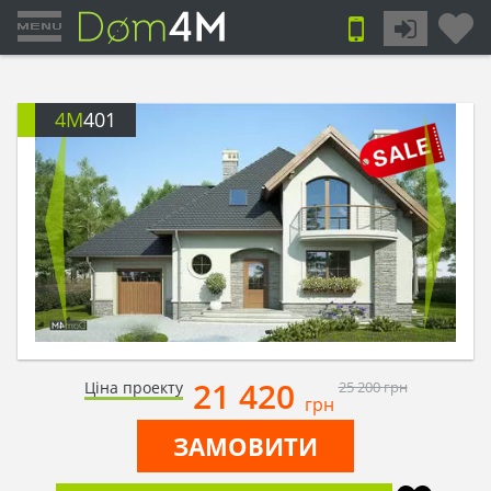
4M
401
21 420
Ціна проекту
25 200
грн
грн
ЗАМОВИТИ