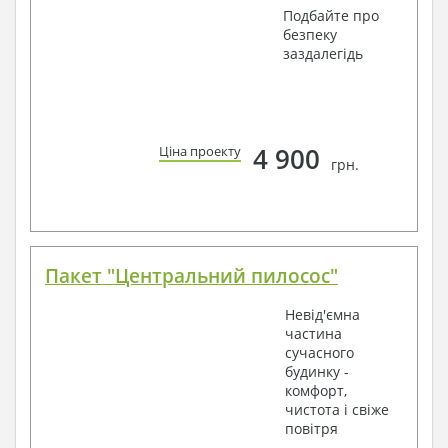
Подбайте про
безпеку
заздалегідь
4 900
Ціна проекту
грн.
Пакет "Центральний пилосос"
Невід'ємна
частина
сучасного
будинку -
комфорт,
чистота і свіже
повітря