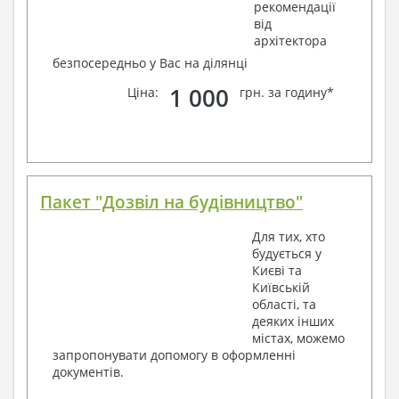
рекомендації
від
архітектора
безпосередньо у Вас на ділянці
1 000
Ціна:
грн. за годину*
Пакет "Дозвіл на будівництво"
Для тих, хто
будується у
Києві та
Київській
області, та
деяких інших
містах, можемо
запропонувати допомогу в оформленні
документів.