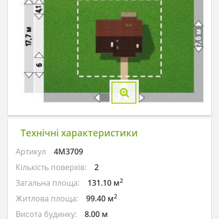
Технічні характеристики
Артикул
4M3709
Кількість поверхів:
2
2
Загальна площа:
131.10 м
2
Житлова площа:
99.40 м
Висота будинку:
8.00 м