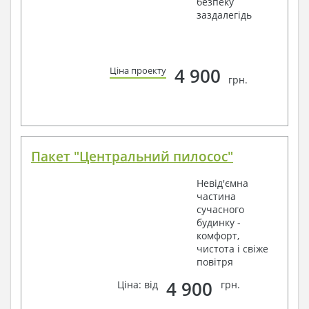
безпеку
заздалегідь
4 900
Ціна проекту
грн.
Пакет "Центральний пилосос"
Невід'ємна
частина
сучасного
будинку -
комфорт,
чистота і свіже
повітря
4 900
Ціна: від
грн.