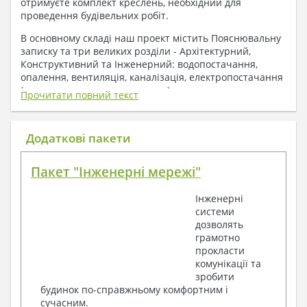
отримуєте комплект креслень, необхідний для
проведення будівельних робіт.
В основному складі наш проект містить Пояснювальну
записку та три великих розділи - Архітектурний,
Конструктивний та Інженерний: водопостачання,
опалення, вентиляція, каналізація, електропостачання
( купується за додаткову плату ).
Прочитати повний текст
1. До складу Архітектурного розділу
входять:
Додаткові пакети
Поверхові плани з експлікацією приміщень
Пакет "Інженерні мережі"
План покрівлі
Розрізи та склад конструкцій
Інженерні
Фасади з даними зовнішніх оздоблень
системи
Елементи прорізів – специфікація
дозволять
Дані перемичок – перетин та специфікація
грамотно
Експлікація підлог
прокласти
Обсяги основних будівельних матеріалів
комунікації та
Архітектурні вузли в конструкціях
зробити
2. До складу Конструктивного розділу
будинок по-справжньому комфортним і
сучасним.