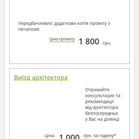
передбачливих: додаткова копія проекту з
печаткою
1 800
Ціна проекту
грн.
Виїзд архітектора
Отримайте
консультацію та
рекомендації
від архітектора
безпосередньо
у Вас на ділянці
1 000
Ціна:
грн. за годину*