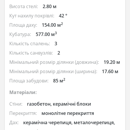
Висота стелі:
2.80 м
Кут нахилу покрівлі:
42 °
2
Площа даху:
154.00 м
3
Кубатура:
577.00 м
Кількість спалень:
3
Кількість санвузлів:
2
Мінімальний розмір ділянки (довжина):
19.20 м
Мінімальний розмір ділянки (ширина):
17.60 м
2
Площа забудови:
85 м
Матеріали:
Стіни:
газобетон, керамічні блоки
Перекриття:
монолітне перекриття
Дах:
керамічна черепиця, металочерепиця,