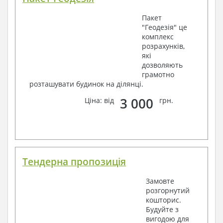
Пакет
"Геодезія" це
комплекс
розрахунків,
які
дозволяють
грамотно
розташувати будинок на ділянці.
3 000
Ціна: від
грн.
Тендерна пропозиція
Замовте
розгорнутий
кошторис.
Будуйте з
вигодою для