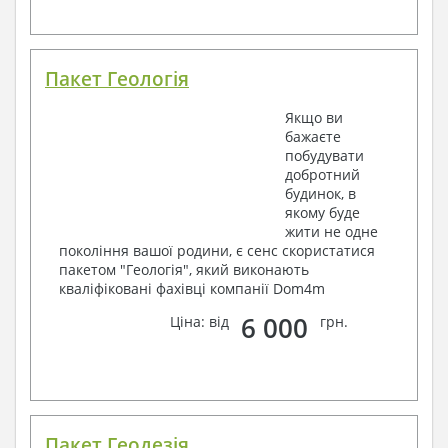
Пакет Геологія
Якщо ви
бажаєте
побудувати
добротний
будинок, в
якому буде
жити не одне
покоління вашої родини, є сенс скористатися
пакетом "Геологія", який виконають
кваліфіковані фахівці компанії Dom4m
6 000
Ціна: від
грн.
Пакет Геодезія