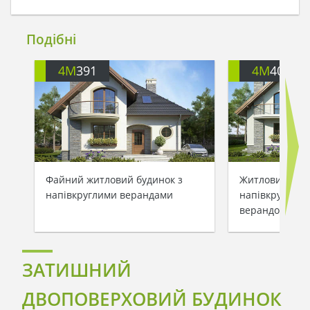
Подібні
4M
391
4M
401
Файний житловий будинок з
Житловий буди
напівкруглими верандами
напівкруглими
верандою
ЗАТИШНИЙ
ДВОПОВЕРХОВИЙ БУДИНОК