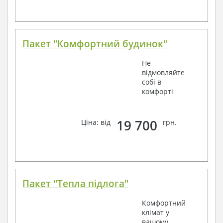
Пакет "Комфортний будинок"
Не
відмовляйте
собі в
комфорті
19 700
Ціна: від
грн.
Пакет "Тепла підлога"
Комфортний
клімат у
вашому