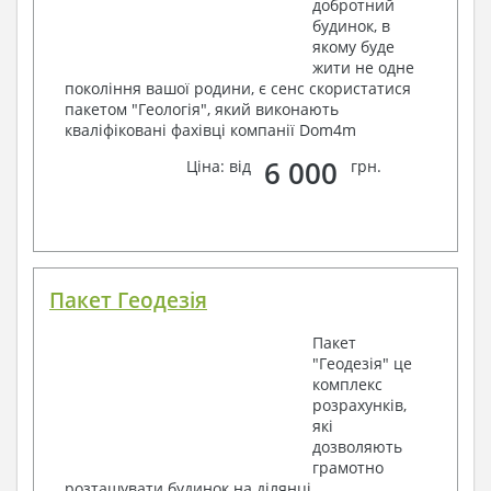
добротний
будинок, в
якому буде
жити не одне
покоління вашої родини, є сенс скористатися
пакетом "Геологія", який виконають
кваліфіковані фахівці компанії Dom4m
6 000
Ціна: від
грн.
Пакет Геодезія
Пакет
"Геодезія" це
комплекс
розрахунків,
які
дозволяють
грамотно
розташувати будинок на ділянці.