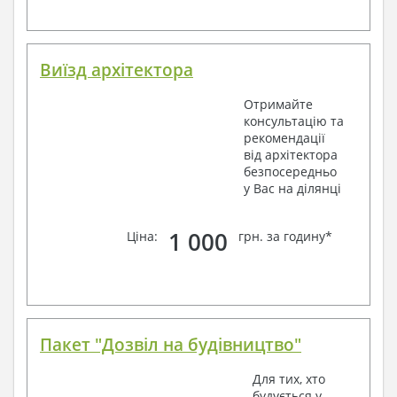
Виїзд архітектора
Отримайте
консультацію та
рекомендації
від архітектора
безпосередньо
у Вас на ділянці
1 000
Ціна:
грн. за годину*
Пакет "Дозвіл на будівництво"
Для тих, хто
будується у