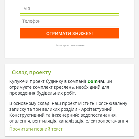
Ваші дані захищені
Склад проекту
Купуючи проект будинку в компанії
Dom
4
M
, Ви
отримуєте комплект креслень, необхідний для
проведення будівельних робіт.
В основному складі наш проект містить Пояснювальну
записку та три великих розділи - Архітектурний,
Конструктивний та Інженерний: водопостачання,
опалення, вентиляція, каналізація, електропостачання
( купується за додаткову плату ).
Прочитати повний текст
1. До складу Архітектурного розділу