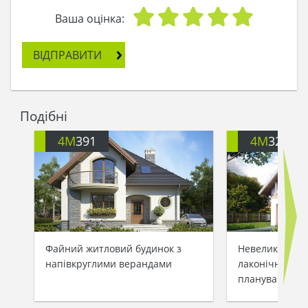
Ваша оцінка:
ВІДПРАВИТИ
Подібні
4M
391
4M
3200
Файний житловий будинок з
Невеликий зам
напівкруглими верандами
лаконічним та
плануванням