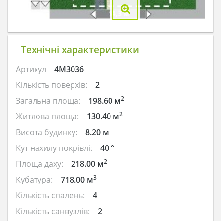
Технічні характеристики
Артикул
4M3036
Кількість поверхів:
2
2
Загальна площа:
198.60 м
2
Житлова площа:
130.40 м
Висота будинку:
8.20 м
Кут нахилу покрівлі:
40 °
2
Площа даху:
218.00 м
3
Кубатура:
718.00 м
Кількість спалень:
4
Кількість санвузлів:
2