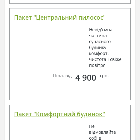
Пакет "Центральний пилосос"
Невід'ємна
частина
сучасного
будинку -
комфорт,
чистота і свіже
повітря
4 900
Ціна: від
грн.
Пакет "Комфортний будинок"
Не
відмовляйте
собі в