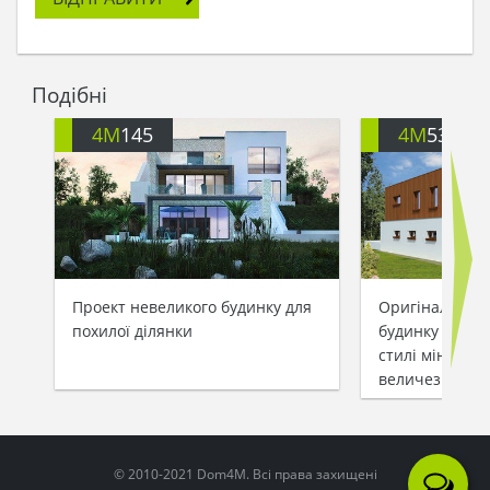
Подібні
4M
145
4M
531
Проект невеликого будинку для
Оригінальний 
похилої ділянки
будинку площе
стилі мінімалі
величезними 
© 2010-2021 Dom4M. Всі права захищені