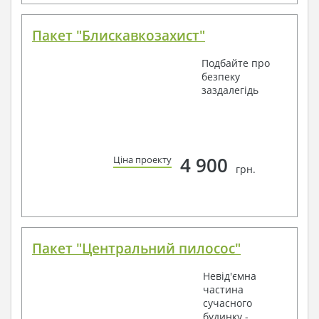
Пакет "Блискавкозахист"
Подбайте про
безпеку
заздалегідь
4 900
Ціна проекту
грн.
Пакет "Центральний пилосос"
Невід'ємна
частина
сучасного
будинку -