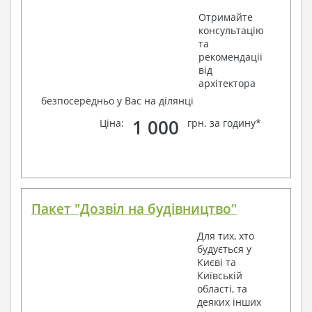
Отримайте
консультацію
та
рекомендації
від
архітектора
безпосередньо у Вас на ділянці
1 000
Ціна:
грн. за годину*
Пакет "Дозвіл на будівництво"
Для тих, хто
будується у
Києві та
Київській
області, та
деяких інших