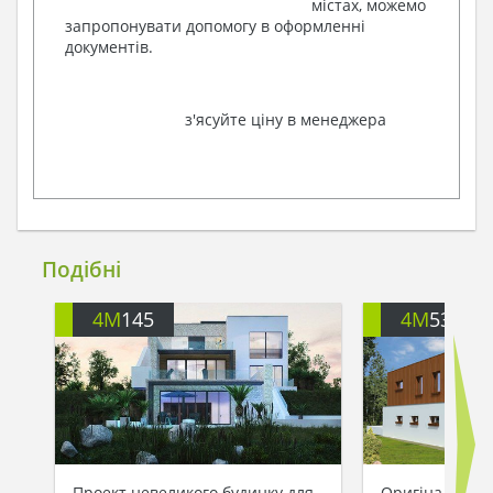
містах, можемо
запропонувати допомогу в оформленні
документів.
з'ясуйте ціну в менеджера
Подібні
4M
145
4M
531
Проект невеликого будинку для
Оригінальний 