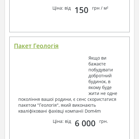
150
Ціна: від
грн / м²
Пакет Геологія
Якщо ви
бажаєте
побудувати
добротний
будинок, в
якому буде
жити не одне
покоління вашої родини, є сенс скористатися
пакетом "Геологія", який виконають
кваліфіковані фахівці компанії Dom4m
6 000
Ціна: від
грн.