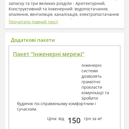
записку та три великих розділи - Архітектурний,
Конструктивний та Інженерний: водопостачання,
опалення, вентиляція, каналізація, електропостачання
( купується за додаткову плату ).
Прочитати повний текст
1. До складу Архітектурного розділу
входять:
Додаткові пакети
Поверхові плани з експлікацією приміщень
Пакет "Інженерні мережі"
План покрівлі
Розрізи та склад конструкцій
Інженерні
Фасади з даними зовнішніх оздоблень
системи
Елементи прорізів – специфікація
дозволять
Дані перемичок – перетин та специфікація
грамотно
Експлікація підлог
прокласти
Обсяги основних будівельних матеріалів
комунікації та
Архітектурні вузли в конструкціях
зробити
2. До складу Конструктивного розділу
будинок по-справжньому комфортним і
сучасним.
входять:
150
Ціна: від
грн за м²
Загальні дані по проекту
Схеми розташування та розрахунки