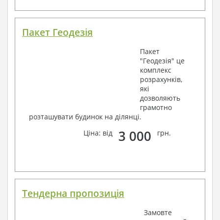
Пакет Геодезія
Пакет
"Геодезія" це
комплекс
розрахунків,
які
дозволяють
грамотно
розташувати будинок на ділянці.
3 000
Ціна: від
грн.
Тендерна пропозиція
Замовте