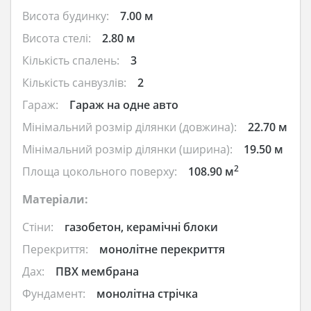
Висота будинку:
7.00 м
Висота стелі:
2.80 м
Кількість спалень:
3
Кількість санвузлів:
2
Гараж:
Гараж на одне авто
Мінімальний розмір ділянки (довжина):
22.70 м
Мінімальний розмір ділянки (ширина):
19.50 м
2
Площа цокольного поверху:
108.90 м
Матеріали:
Стіни:
газобетон, керамічні блоки
Перекриття:
монолітне перекриття
Дах:
ПВХ мембрана
Фундамент:
монолітна стрічка