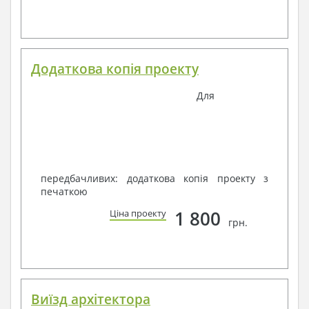
Додаткова копія проекту
Для
передбачливих: додаткова копія проекту з
печаткою
1 800
Ціна проекту
грн.
Виїзд архітектора