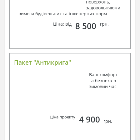
поверхонь,
задовольняючи
вимоги будівельних та інженерних норм.
8 500
Ціна: від
грн.
Пакет "Антикрига"
Ваш комфорт
та безпека в
зимовий час
4 900
Ціна проекту
грн.