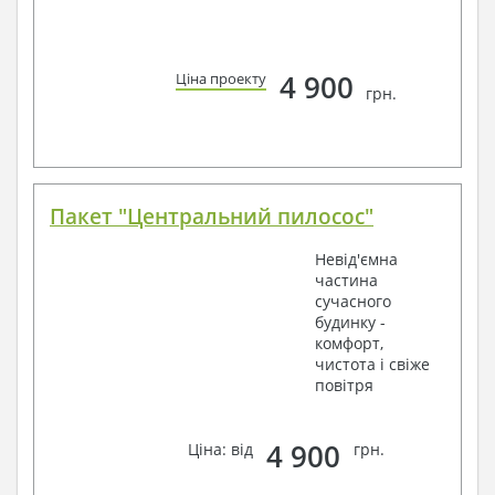
4 900
Ціна проекту
грн.
Пакет "Центральний пилосос"
Невід'ємна
частина
сучасного
будинку -
комфорт,
чистота і свіже
повітря
4 900
Ціна: від
грн.