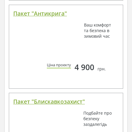
Пакет "Антикрига"
Ваш комфорт
та безпека в
зимовий час
4 900
Ціна проекту
грн.
Пакет "Блискавкозахист"
Подбайте про
безпеку
заздалегідь