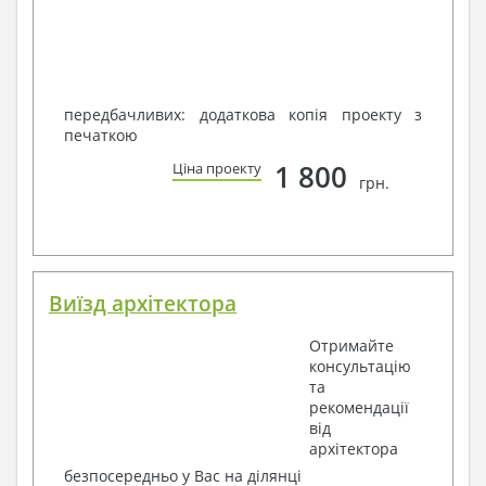
передбачливих: додаткова копія проекту з
печаткою
1 800
Ціна проекту
грн.
Виїзд архітектора
Отримайте
консультацію
та
рекомендації
від
архітектора
безпосередньо у Вас на ділянці