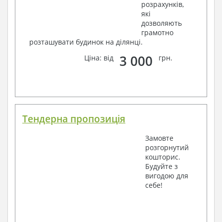
розрахунків,
які
дозволяють
грамотно
розташувати будинок на ділянці.
3 000
Ціна: від
грн.
Тендерна пропозиція
Замовте
розгорнутий
кошторис.
Будуйте з
вигодою для
себе!