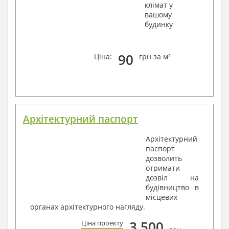
клімат у
вашому
будинку
90
Ціна:
грн за м²
Архітектурний паспорт
Архітектурний
паспорт
дозволить
отримати
дозвіл на
будівництво в
місцевих
органах архітектурного нагляду.
3 500
Ціна проекту