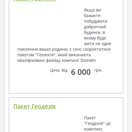
Якщо ви
бажаєте
побудувати
добротний
будинок, в
якому буде
жити не одне
покоління вашої родини, є сенс скористатися
пакетом "Геологія", який виконають
кваліфіковані фахівці компанії Dom4m
6 000
Ціна: від
грн.
Пакет Геодезія
Пакет
"Геодезія" це
комплекс