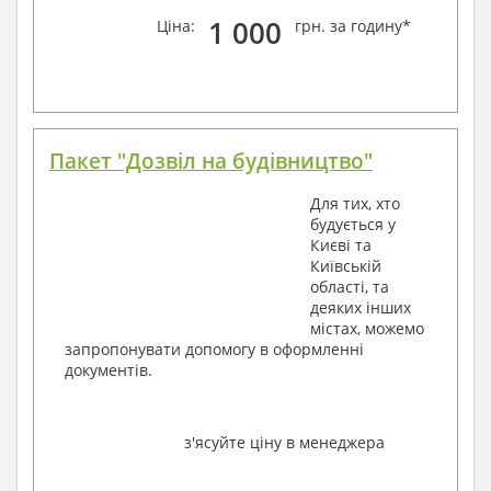
1 000
Ціна:
грн. за годину*
Пакет "Дозвіл на будівництво"
Для тих, хто
будується у
Києві та
Київській
області, та
деяких інших
містах, можемо
запропонувати допомогу в оформленні
документів.
з'ясуйте ціну в менеджера