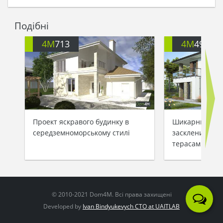
Подібні
4M
713
4M
499
Проект яскравого будинку в
Шикарний буди
середземноморському стилі
заскленими ба
терасами
© 2010-2021 Dom4M. Всі права захищені
Developed by
Ivan Bindyukevych CTO at UAITLAB