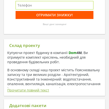
Ваші дані захищені
Склад проекту
Купуючи проект будинку в компанії
Dom
4
M
, Ви
отримуєте комплект креслень, необхідний для
проведення будівельних робіт.
В основному складі наш проект містить Пояснювальну
записку та три великих розділи - Архітектурний,
Конструктивний та Інженерний: водопостачання,
опалення, вентиляція, каналізація, електропостачання
( купується за додаткову плату ).
Прочитати повний текст
1. До складу Архітектурного розділу
входять:
Додаткові пакети