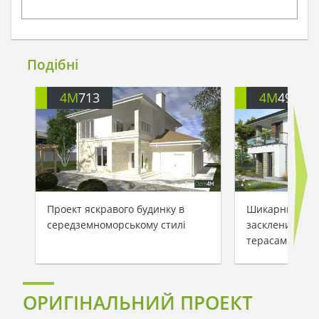
Подібні
4M
713
4M
499
Проект яскравого будинку в
Шикарний буди
середземноморському стилі
заскленими ба
терасами
ОРИГІНАЛЬНИЙ ПРОЕКТ