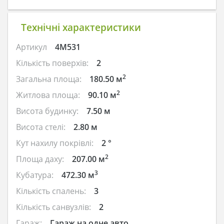
Технічні характеристики
Артикул
4M531
Кількість поверхів:
2
2
Загальна площа:
180.50 м
2
Житлова площа:
90.10 м
Висота будинку:
7.50 м
Висота стелі:
2.80 м
Кут нахилу покрівлі:
2 °
2
Площа даху:
207.00 м
3
Кубатура:
472.30 м
Кількість спалень:
3
Кількість санвузлів:
2
Гараж:
Гараж на одне авто