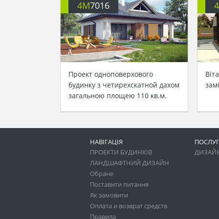
4M
7016
Проект одноповерхового
Віт
будинку з четирехскатной дахом
зам
загальною площею 110 кв.м.
НАВІГАЦІЯ
ПОСЛУ
ПРОЕКТИ БУДИНКІВ
ДИЗАЙН
ЛАНДШАФТНИЙ ДИЗАЙН
Обране
Поставити питання
Як замовити
Оплата и возврат средств
Правила