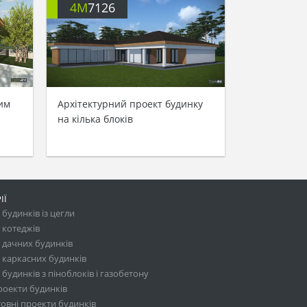
4M
7126
им
Архітектурний проект будинку
на кілька блоків
ІЇ
будинків із цегли
 котеджів
 дачних будинків
 каркасних будинків
будинків з піноблоків і газобетону
роекти будинків
овні проекти будинків