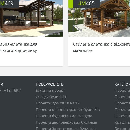
4M
469
4M
465
альня-альтанка для
Стильна альтанка з відкрит
іського відпочинку
мангалом
ГИ
ПОВЕРХОВІСТЬ
КАТЕГОР
 ІНТЕР'ЄРУ
Ескізний проект
Проекти 
Фасади будинків
Проекти
Проекты домов 10 на 12
Проекти
Проекти одноповерхових будинків
Проекти
Проекти будинків з мансардою
Проекти 
Проекти двоповерхових будинків
Кращі п
Проекти 3х поверхових будинків
Безкошт