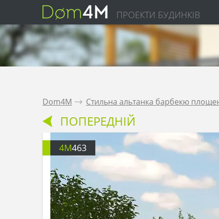
ПРОЕКТИ БУДИНКІВ
Dom4M
.
Стильна альтанка барбекю площею
ПОПЕРЕДНІЙ
4M
463