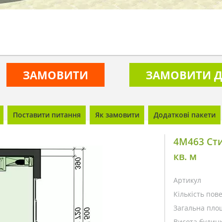
ЗАМОВИТИ
ЗАМОВИТИ Д
Поставити питання
Як замовити
Додаткові пакети
4M463 Ст
кв. м
Артикул
Кількість пове
Загальна пло
Висота будинк