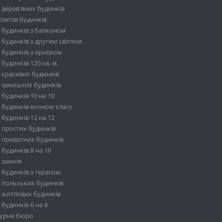
 дерев'яних будинків
ектів будинків
 будинків з балконом
будинків з другим світлом
 будинків з еркером
будинків 120 кв. м.
 красивих будинків
 заміських будинків
будинків 10 на 10
 будинків економ класу
будинків 12 на 12
 простих будинків
 приватних будинків
будинків 8 на 10
 замків
 будинків з терасою
 польських будинків
 житлових будинків
будинків 6 на 8
турне бюро