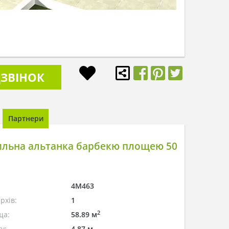
ЗВІНОК
Партнери
ильна альтанка барбекю площею 50
4M463
рхів:
1
2
ща:
58.89 м
у:
4.87 м