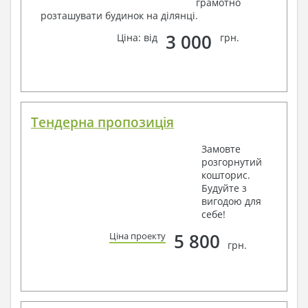
грамотно
розташувати будинок на ділянці.
3 000
Ціна: від
грн.
Тендерна пропозиція
Замовте
розгорнутий
кошторис.
Будуйте з
вигодою для
себе!
5 800
Ціна проекту
грн.