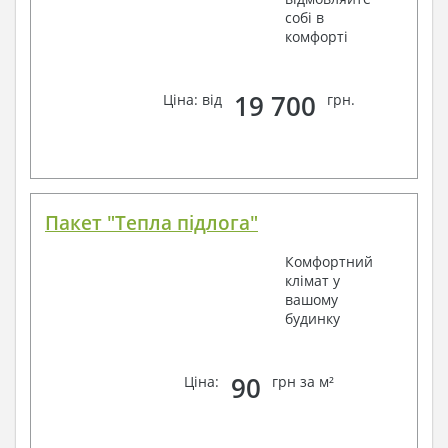
собі в
комфорті
19 700
Ціна: від
грн.
Пакет "Тепла підлога"
Комфортний
клімат у
вашому
будинку
90
Ціна:
грн за м²