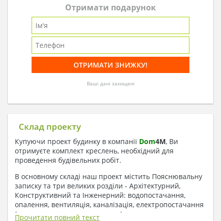
Отримати подарунок
Ваші дані захищені
Склад проекту
Купуючи проект будинку в компанії
Dom
4
M
, Ви
отримуєте комплект креслень, необхідний для
проведення будівельних робіт.
В основному складі наш проект містить Пояснювальну
записку та три великих розділи - Архітектурний,
Конструктивний та Інженерний: водопостачання,
опалення, вентиляція, каналізація, електропостачання
( купується за додаткову плату ).
Прочитати повний текст