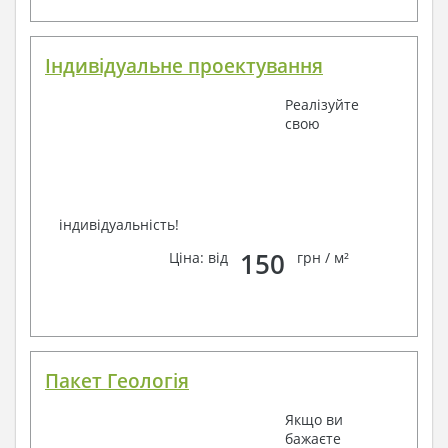
Завжди раді Вам допомогти!
Індивідуальне проектування
Реалізуйте
свою
індивідуальність!
150
Ціна: від
грн / м²
Пакет Геологія
Якщо ви
бажаєте