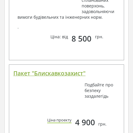
спланованих
поверхонь,
задовольняючи
вимоги будівельних та інженерних норм.
.
8 500
Ціна: від
грн.
Пакет "Блискавкозахист"
Подбайте про
безпеку
заздалегідь
4 900
Ціна проекту
грн.