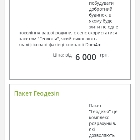
побудувати
добротний
будинок, в
якому буде
жити не одне
покоління вашої родини, є сенс скористатися
пакетом "Геологія", який виконають
кваліфіковані фахівці компанії Dom4m
6 000
Ціна: від
грн.
Пакет Геодезія
Пакет
"Геодезія" це
комплекс
розрахунків,
які
дозволяють