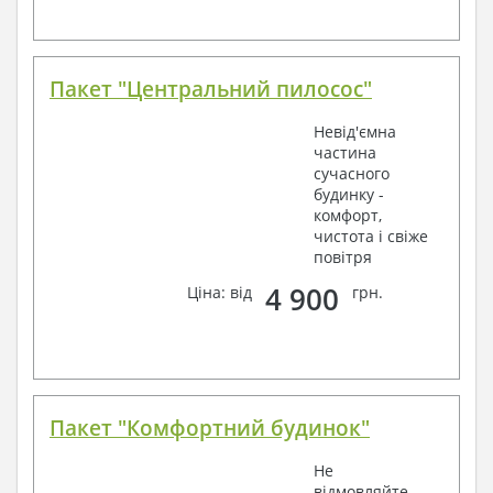
Пакет "Центральний пилосос"
Невід'ємна
частина
сучасного
будинку -
комфорт,
чистота і свіже
повітря
4 900
Ціна: від
грн.
Пакет "Комфортний будинок"
Не
відмовляйте