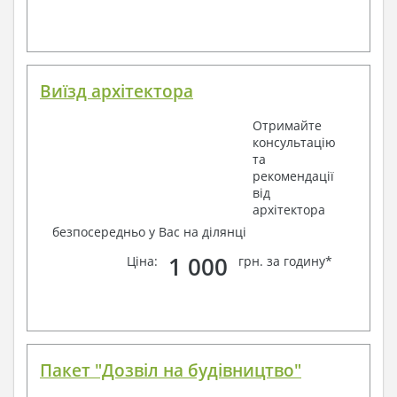
Виїзд архітектора
Отримайте
консультацію
та
рекомендації
від
архітектора
безпосередньо у Вас на ділянці
1 000
Ціна:
грн. за годину*
Пакет "Дозвіл на будівництво"