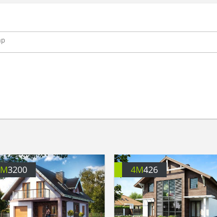
4M
3200
4M
426