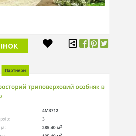
ІНОК
Партнери
росторий триповерховий особняк в
о
4M3712
рхів:
3
2
ща:
285.40 м
2
а:
195.40 м