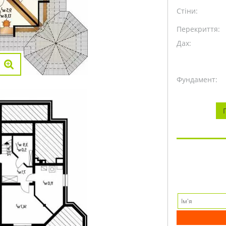
Стіни:
Перекриття:
Дах:
Фундамент: