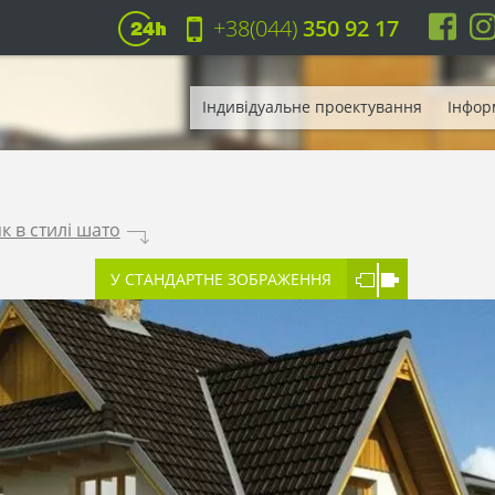
+38(044)
350 92 17
Індивідуальне проектування
Інфор
 в стилі шато
.
У СТАНДАРТНЕ ЗОБРАЖЕННЯ