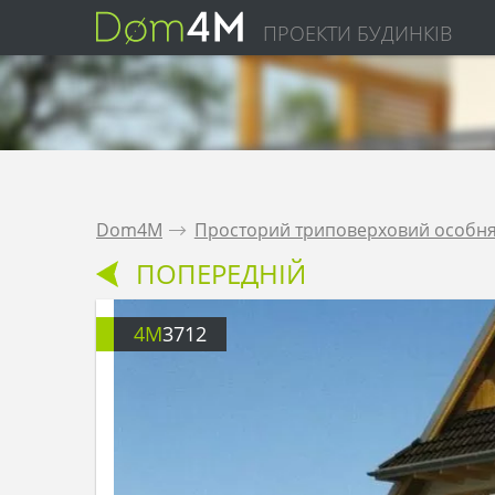
ПРОЕКТИ БУДИНКІВ
Dom4M
.
Просторий триповерховий особняк
ПОПЕРЕДНІЙ
4M
3712