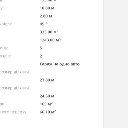
у:
10.80 м
2.80 м
рівлі:
45 °
2
333.00 м
3
1243.00 м
лень:
5
узлів:
2
Гараж на одне авто
розмір ділянки
23.80 м
розмір ділянки
24.60 м
2
ви:
165 м
2
ного поверху:
66.10 м