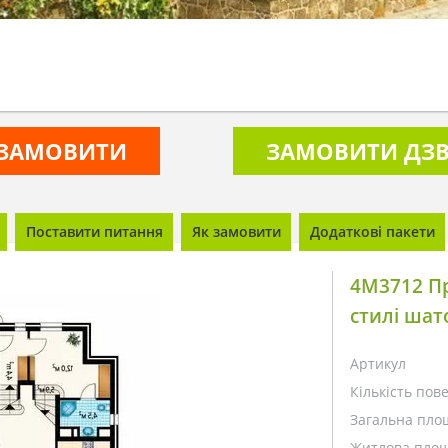
ЗАМОВИТИ
ЗАМОВИТИ ДЗВ
Поставити питання
Як замовити
Додаткові пакети
4M3712 П
стилі шат
Артикул
Кількість пове
Загальна пло
Житлова площ