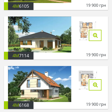
19 900
грн
4M
6105
19 900
грн
4M
7114
19 900
грн
4M
6168