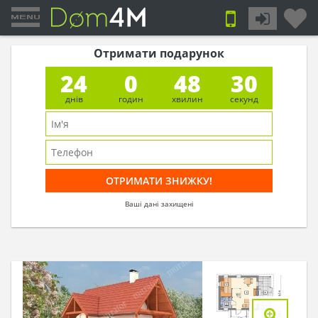
Отримати подарунок
24
0
48
29
днів
годин
хвилин
секунд
Ваші дані захищені