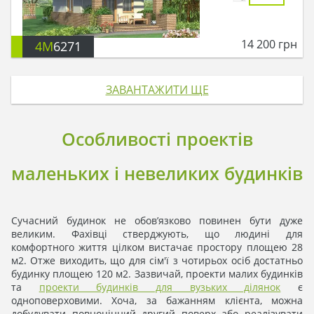
14 200
грн
4M
6271
ЗАВАНТАЖИТИ ЩЕ
Особливості проектів
маленьких і невеликих будинків
Сучасний будинок не обов’язково повинен бути дуже
великим. Фахівці стверджують, що людині для
комфортного життя цілком вистачає простору площею 28
м2. Отже виходить, що для сім'ї з чотирьох осіб достатньо
будинку площею 120 м2. Зазвичай, проекти малих будинків
та
проекти будинків для вузьких ділянок
є
одноповерховими. Хоча, за бажанням клієнта, можна
добудувати повноцінний другий поверх або реалізувати