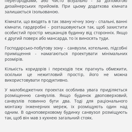
перегородками, або чисто візуально - за допомогою
дизайнерських прийомів. При цьому додаткова кімната
залишається ізольованою.
Кімнати, що входять в так звану нічну зону - спальні, ванні
кімнати, гардеробні - розташовуються так, щоб захистити
особистий простір мешканців будинку від сторонніх. Якщо
є другий поверх або мансарда, то їх виносять туди.
Господарсько-побутову зону - санвузли, котельню, підсобні
приміщення - намагаються проектувати мінімальних
розмірів.
Кількість коридорів і переходів теж прагнуть обмежити,
оскільки це нежитловий простір, його не можна
використовувати продуктивно.
У малобюджетних проектах особлива увага приділяється
розміщенню санвузлів. Якщо будинок двоповерховий,
санвузлів повинно бути два. Тоді для раціонального
монтажу інженерних мереж, їх розміщують один над
одним. В одноповерховому будинку санвузол розміщують
так, щоб він мав з кухнею загальний стояк.