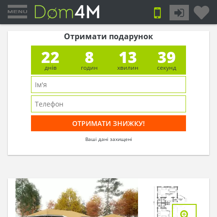
Отримати подарунок
22
8
13
39
днів
годин
хвилин
секунд
Ваші дані захищені