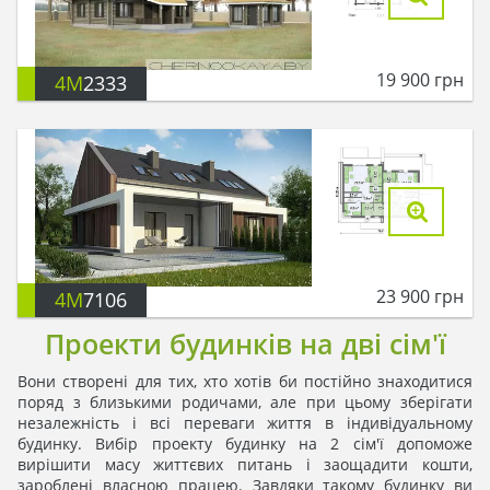
19 900
грн
4M
2333
23 900
грн
4M
7106
Проекти будинків на дві сім'ї
Вони створені для тих, хто хотів би постійно знаходитися
поряд з близькими родичами, але при цьому зберігати
незалежність і всі переваги життя в індивідуальному
будинку. Вибір проекту будинку на 2 сім'ї допоможе
вирішити масу життєвих питань і заощадити кошти,
зароблені власною працею. Завдяки такому будинку ви