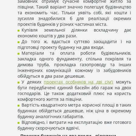
замовник отримує сучасне комфортне житло за
півціни. Такий варіант значно полегшує будівництво
та економить час. Тільки уявіть собі, які кошти і
зусилля знадобилися б для реалізації окремих
проектів будинків у різних частинах міста.
Купівля земельної ділянки вскладчину дає
економію коштів у два рази.
До того ж, вдасться суттєво заощадити і на
підготовці проекту будинку на два входи.
Матеріали та оплата роботи будівельників,
закладка одного фундаменту, спільна покрівля та
димова труба, прокладка газопроводу та інших
інженерних комунікацій кожному із забудовників
обійдуться в два рази дешевше.
У деяких
проектах особняків на дві сім'ї
можуть
бути передбачені єдиний басейн або гараж на двох
господарів. Це також додатковий плюс на користь
комфортного життя за півціни.
Вартість квадратного метра корисної площі в таких
будинках обійдеться дешевше, ніж ціна в окремому
будинку аналогічних габаритів.
Відповідно, і витрати на експлуатацію вже готового
будинку скорочуються вдвічі.
Проекти будинків на два входи - підсумки