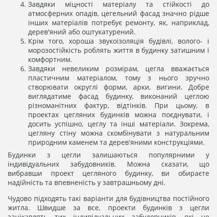
Завдяки міцності матеріалу та стійкості до
атмосферних опадів, цегельний фасад значно рідше
інших матеріалів потребує ремонту, як, наприклад,
дерев'яний або оштукатурений.
Крім того, хороша звукоізоляція будівлі, волого- і
морозостійкість роблять життя в будинку затишним і
комфортним.
Завдяки невеликим розмірам, цегла вважається
пластичним матеріалом, тому з нього зручно
створювати округлі форми, арки, вигини. Добре
виглядатиме фасад будинку, виконаний цеглою
різноманітних фактур, відтінків. При цьому, в
проектах цегляних будинків можна поєднувати, і
досить успішно, цеглу та інші матеріали. Зокрема,
цегляну стіну можна скомбінувати з натуральним
природним каменем та дерев'яними конструкціями.
Будинки з цегли залишаються популярними у
індивідуальних забудовників. Можна сказати, що
вибравши проект цегляного будинку, ви обираєте
надійність та впевненість у завтрашньому дні.
Чудово підходять такі варіанти для будівництва постійного
житла. Швидше за все, проекти будинків з цегли
зацікавлять тих індивідуальних забудовників, які не