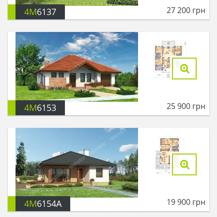
27 200
грн
4M
6137
25 900
грн
4M
6153
19 900
грн
4M
6154A