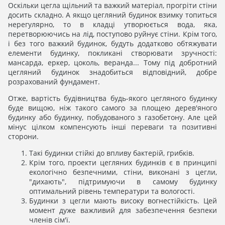
Оскільки цегла щільний та важкий матеріал, прогріти стіни
досить складно. А якщо цегляний будинок взимку топиться
нерегулярно, то в кладці утворюється вода, яка,
перетворюючись на лід, поступово руйнує стіни. Крім того,
і без того важкий будинок, будуть додатково обтяжувати
елементи будинку, покликані створювати зручності:
мансарда, еркер, цоколь, веранда... Тому під добротний
цегляний будинок знадобиться відповідний, добре
розрахований фундамент.
Отже, вартість будівництва будь-якого цегляного будинку
буде вищою, ніж такого самого за площею дерев'яного
будинку або будинку, побудованого з газобетону. Але цей
мінус цілком компенсують інші переваги та позитивні
сторони.
Такі будинки стійкі до впливу бактерій, грибків.
Крім того, проекти цегляних будинків є в принципі
екологічно безпечними, стіни, виконані з цегли,
"дихають", підтримуючи в самому будинку
оптимальний рівень температури та вологості.
Будинки з цегли мають високу вогнестійкість. Цей
момент дуже важливий для забезпечення безпеки
членів сім'ї.