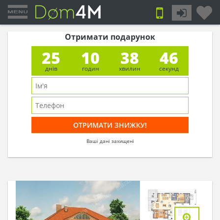
Отримати подарунок
25
10
38
45
днів
годин
хвилин
секунд
Ваші дані захищені