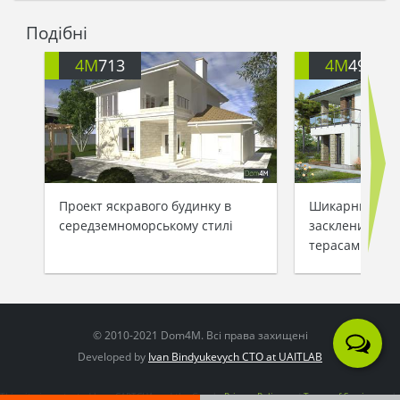
Подібні
4M
713
4M
499
Проект яскравого будинку в
Шикарний буди
середземноморському стилі
заскленими ба
терасами
© 2010-2021 Dom4M. Всі права захищені
Developed by
Ivan Bindyukevych CTO at UAITLAB
This site is protected by reCAPTCHA and the Google
Privacy Policy
and
Terms of Service
apply