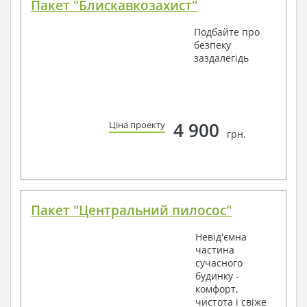
Пакет "Блискавкозахист"
Подбайте про
безпеку
заздалегідь
4 900
Ціна проекту
грн.
Пакет "Центральний пилосос"
Невід'ємна
частина
сучасного
будинку -
комфорт,
чистота і свіже