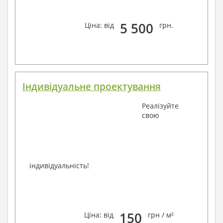
телефон –
наші контакти
.
Завжди раді Вам допомогти!
5 500
Ціна: від
грн.
Індивідуальне проектування
Реалізуйте
свою
індивідуальність!
150
Ціна: від
грн / м²