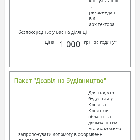
консультацію
та
рекомендації
від
архітектора
безпосередньо у Вас на ділянці
1 000
Ціна:
грн. за годину*
Пакет "Дозвіл на будівництво"
Для тих, хто
будується у
Києві та
Київській
області, та
деяких інших
містах, можемо
запропонувати допомогу в оформленні