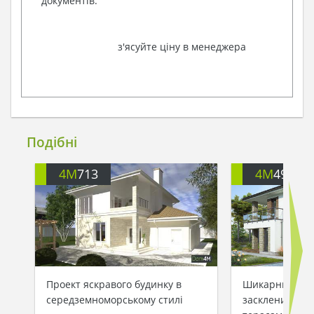
документів.
з'ясуйте ціну в менеджера
Подібні
4M
713
4M
499
Проект яскравого будинку в
Шикарний буди
середземноморському стилі
заскленими ба