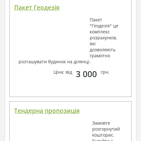
Пакет Геодезія
Пакет
"Геодезія" це
комплекс
розрахунків,
які
дозволяють
грамотно
розташувати будинок на ділянці.
3 000
Ціна: від
грн.
Тендерна пропозиція
Замовте
розгорнутий
кошторис.
Будуйте з