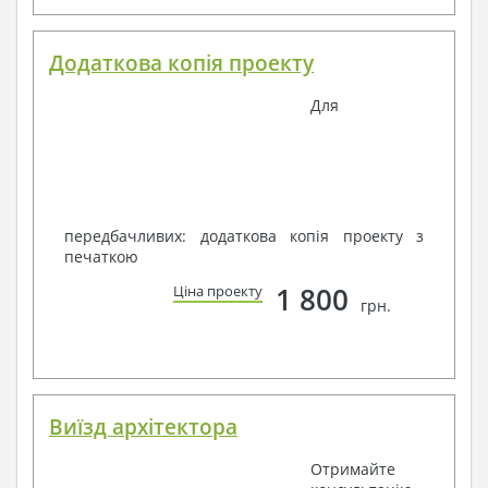
Додаткова копія проекту
Для
передбачливих: додаткова копія проекту з
печаткою
1 800
Ціна проекту
грн.
Виїзд архітектора
Отримайте