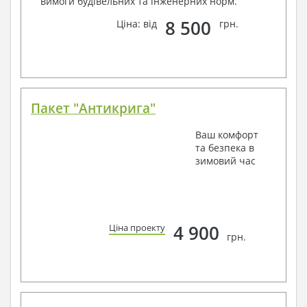
вимоги будівельних та інженерних норм.
8 500
Ціна: від
грн.
Пакет "Антикрига"
Ваш комфорт
та безпека в
зимовий час
4 900
Ціна проекту
грн.