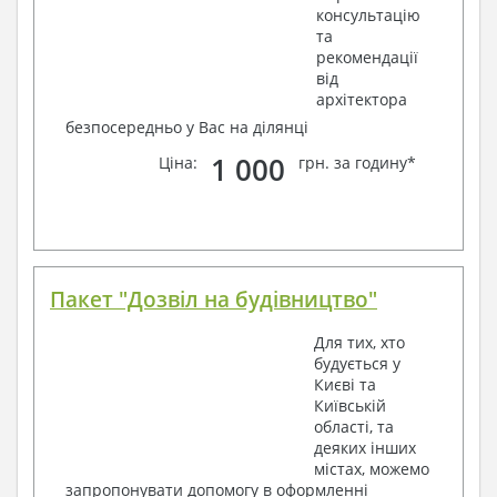
консультацію
та
рекомендації
від
архітектора
безпосередньо у Вас на ділянці
1 000
Ціна:
грн. за годину*
Пакет "Дозвіл на будівництво"
Для тих, хто
будується у
Києві та
Київській
області, та
деяких інших
містах, можемо
запропонувати допомогу в оформленні