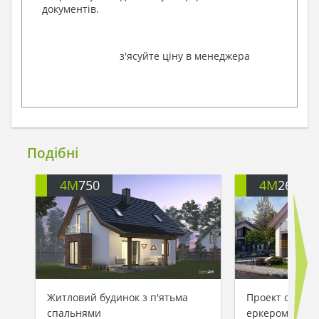
документів.
з'ясуйте ціну в менеджера
Подібні
4M
750
4M
260
Житловий будинок з п'ятьма
Проект стильн
спальнями
еркером площе