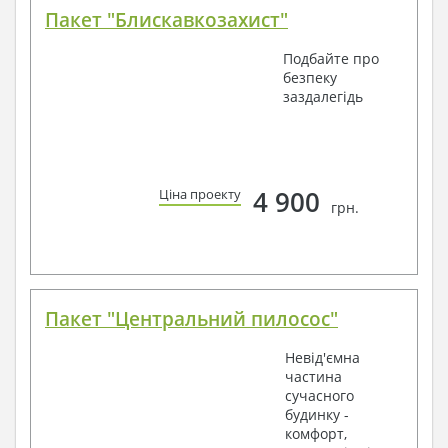
Пакет "Блискавкозахист"
Подбайте про
безпеку
заздалегідь
4 900
Ціна проекту
грн.
Пакет "Центральний пилосос"
Невід'ємна
частина
сучасного
будинку -
комфорт,