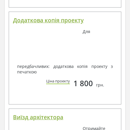
Додаткова копія проекту
Для
передбачливих: додаткова копія проекту з
печаткою
1 800
Ціна проекту
грн.
Виїзд архітектора
Отримайте