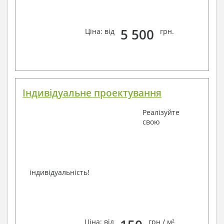
зв'язку: замовте зворотній дзвінок, viber, e-mail,
телефон –
наші контакти
.
Завжди раді Вам допомогти!
5 500
Ціна: від
грн.
Індивідуальне проектування
Реалізуйте
свою
індивідуальність!
Ціна: від
грн / м²