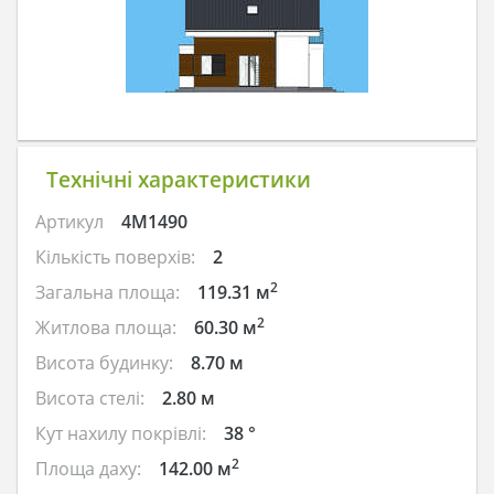
Технічні характеристики
Артикул
4M1490
Кількість поверхів:
2
2
Загальна площа:
119.31 м
2
Житлова площа:
60.30 м
Висота будинку:
8.70 м
Висота стелі:
2.80 м
Кут нахилу покрівлі:
38 °
2
Площа даху:
142.00 м