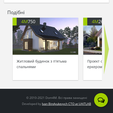
Подібні
4M
750
4M
260
Житловий будинок з п'ятьма
Проект стильн
спальнями
еркером площе
© 2010-2021 Dom4M. Всі права захищені
Developed by
Ivan Bindyukevych CTO at UAITLAB