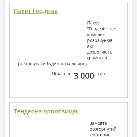
Пакет Геодезія
Пакет
"Геодезія" це
комплекс
розрахунків,
які
дозволяють
грамотно
розташувати будинок на ділянці.
3 000
Ціна: від
грн.
Тендерна пропозиція
Замовте
розгорнутий
кошторис.