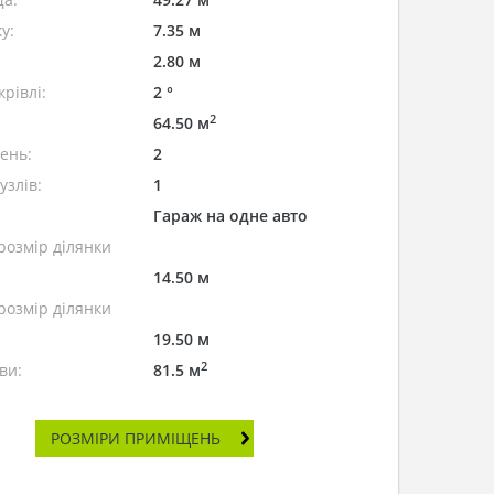
у:
7.35 м
2.80 м
рівлі:
2 °
2
64.50 м
лень:
2
узлів:
1
Гараж на одне авто
розмір ділянки
14.50 м
розмір ділянки
19.50 м
2
ви:
81.5 м
РОЗМІРИ ПРИМІЩЕНЬ