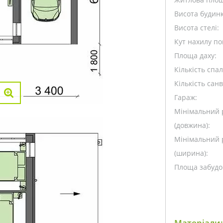
Висота будинк
Висота стелі:
Кут нахилу пок
Площа даху:
Кількість спа
Кількість санв
Гараж:
Мінімальний 
(довжина):
Мінімальний 
(ширина):
Площа забудо
Матеріали: