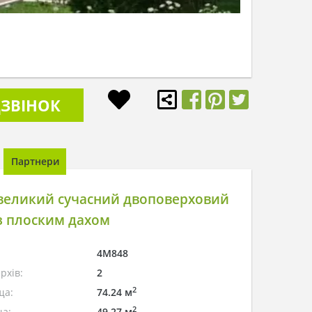
ЗВІНОК
Партнери
великий сучасний двоповерховий
з плоским дахом
4M848
рхів:
2
2
ща:
74.24 м
2
а:
49.27 м