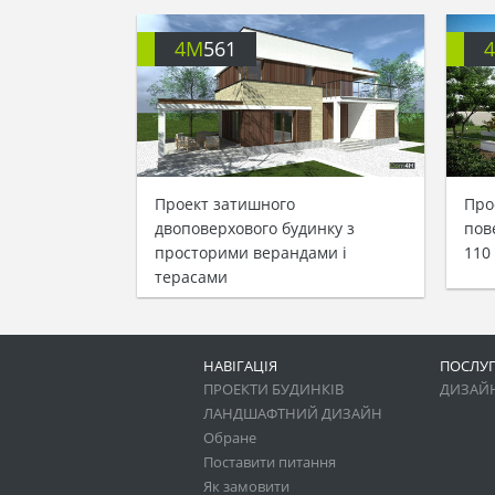
4M
561
Проект затишного
Про
двоповерхового будинку з
пов
просторими верандами і
110
терасами
НАВІГАЦІЯ
ПОСЛУ
ПРОЕКТИ БУДИНКІВ
ДИЗАЙН
ЛАНДШАФТНИЙ ДИЗАЙН
Обране
Поставити питання
Як замовити