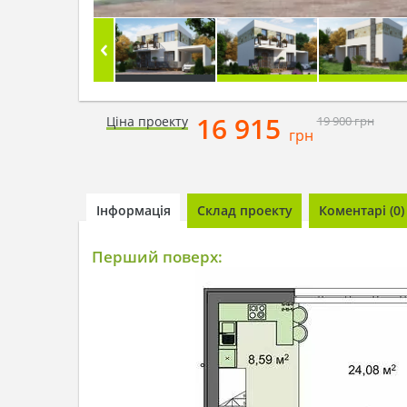
16 915
Ціна проекту
19 900
грн
грн
Інформація
Склад проекту
Коментарі (0)
Перший поверх: