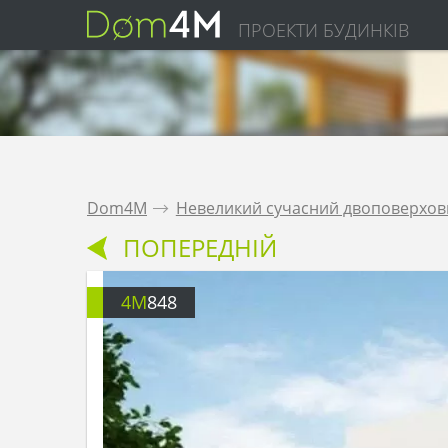
ПРОЕКТИ БУДИНКІВ
Dom4M
.
Невеликий сучасний двоповерхови
ПОПЕРЕДНІЙ
4M
848