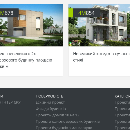
4M
678
4M
854
ект невеликого 2х
Невеликий котедж в сучасн
ерхового будинку площею
стилі
 кв.м
ГИ
ПОВЕРХОВІСТЬ
КАТЕГОР
 ІНТЕР'ЄРУ
Ескізний проект
Проекти 
Фасади будинків
Проекти
Проекты домов 10 на 12
Проекти
Проекти одноповерхових будинків
Проекти
Проекти будинків з мансардою
Проекти 