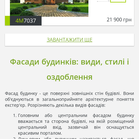
21 900
грн
4M
7037
ЗАВАНТАЖИТИ ЩЕ
Фасади будинків: види, стилі і
оздоблення
Фасад будинку - це поверхні зовнішніх стін будівлі. Вони
об'єднуються в загальноприйняте архітектурне поняття
екстер'єр. Розрізняють декілька видів фасадів:
Головним або центральним фасадом будинку
вважається та сторона будівлі, на якій розміщений
центральний вхід, зазвичай він оснащується
красивим порталом.
Лицьовим або вуличним називається фасад, що