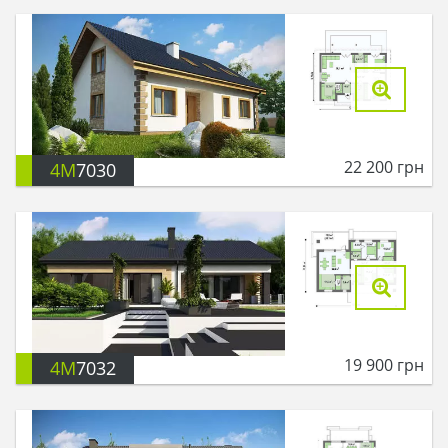
22 200
грн
4M
7030
19 900
грн
4M
7032