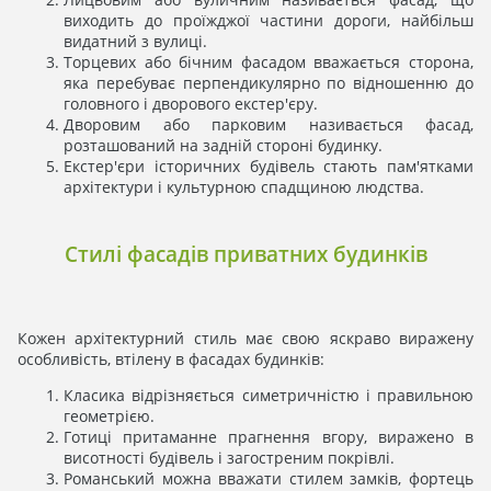
виходить до проїжджої частини дороги, найбільш
видатний з вулиці.
Торцевих або бічним фасадом вважається сторона,
яка перебуває перпендикулярно по відношенню до
головного і дворового екстер'єру.
Дворовим або парковим називається фасад,
розташований на задній стороні будинку.
Екстер'єри історичних будівель стають пам'ятками
архітектури і культурною спадщиною людства.
Стилі фасадів приватних будинків
Кожен архітектурний стиль має свою яскраво виражену
особливість, втілену в фасадах будинків:
Класика відрізняється симетричністю і правильною
геометрією.
Готиці притаманне прагнення вгору, виражено в
висотності будівель і загостреним покрівлі.
Романський можна вважати стилем замків, фортець