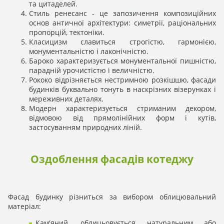
та цитаделей.
Стиль ренесанс - це запозичення композиційних
основ античної архітектури: симетрії, раціональних
пропорцій, тектоніки.
Класицизм славиться строгістю, гармонією,
монументальністю і лаконічністю.
Бароко характеризується монументальної пишністю,
парадній урочистістю і величністю.
Рококо відрізняється нестримною розкішшю, фасади
будинків буквально тонуть в наскрізних візерунках і
мереживних деталях.
Модерн характеризується стриманим декором,
відмовою від прямолінійних форм і кутів,
застосуванням природних ліній.
Оздоблення фасадів котеджу
Фасад будинку різниться за вибором облицювальний
матеріал:
Кам'яний, облицьовується натуральним або