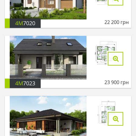
22 200
грн
4M
7020
23 900
грн
4M
7023