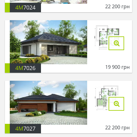
22 200
грн
4M
7024
19 900
грн
4M
7026
22 200
грн
4M
7027