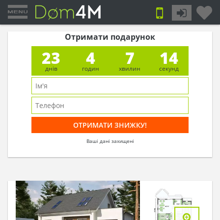
Отримати подарунок
23
4
7
14
днів
годин
хвилин
секунд
Ваші дані захищені