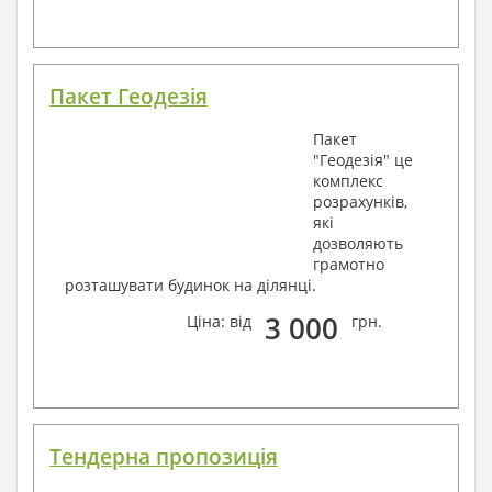
Пакет Геодезія
Пакет
"Геодезія" це
комплекс
розрахунків,
які
дозволяють
грамотно
розташувати будинок на ділянці.
3 000
Ціна: від
грн.
Тендерна пропозиція