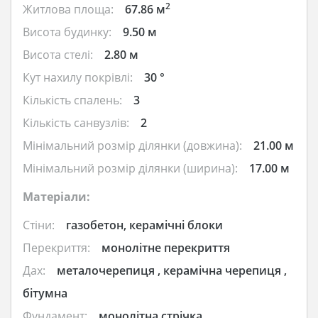
2
Житлова площа:
67.86 м
Висота будинку:
9.50 м
Висота стелі:
2.80 м
Кут нахилу покрівлі:
30 °
Кількість спалень:
3
Кількість санвузлів:
2
Мінімальний розмір ділянки (довжина):
21.00 м
Мінімальний розмір ділянки (ширина):
17.00 м
Матеріали:
Стіни:
газобетон, керамічні блоки
Перекриття:
монолітне перекриття
Дах:
металочерепиця , керамічна черепиця ,
бітумна
Фундамент:
монолітна стрічка