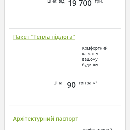
19 700
Ціна: від
грн.
Пакет "Тепла підлога"
Комфортний
клімат у
вашому
будинку
90
Ціна:
грн за м²
Архітектурний паспорт
Архітектурний