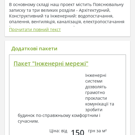
В основному складі наш проект містить Пояснювальну
записку та три великих розділи - Архітектурний,
Конструктивний та Інженерний: водопостачання,
опалення, вентиляція, каналізація, електропостачання
( купується за додаткову плату ).
Прочитати повний текст
1. До складу Архітектурного розділу
входять:
Додаткові пакети
Поверхові плани з експлікацією приміщень
Пакет "Інженерні мережі"
План покрівлі
Розрізи та склад конструкцій
Інженерні
Фасади з даними зовнішніх оздоблень
системи
Елементи прорізів – специфікація
дозволять
Дані перемичок – перетин та специфікація
грамотно
Експлікація підлог
прокласти
Обсяги основних будівельних матеріалів
комунікації та
Архітектурні вузли в конструкціях
зробити
2. До складу Конструктивного розділу
будинок по-справжньому комфортним і
сучасним.
входять:
150
Ціна: від
грн за м²
Загальні дані по проекту