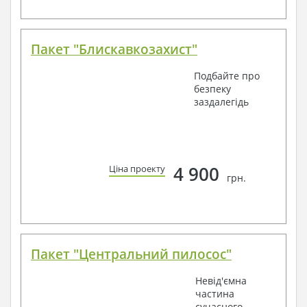
Пакет "Блискавкозахист"
Подбайте про
безпеку
заздалегідь
4 900
Ціна проекту
грн.
Пакет "Центральний пилосос"
Невід'ємна
частина
сучасного