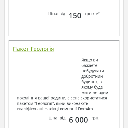
150
Ціна: від
грн / м²
Пакет Геологія
Якщо ви
бажаєте
побудувати
добротний
будинок, в
якому буде
жити не одне
покоління вашої родини, є сенс скористатися
пакетом "Геологія", який виконають
кваліфіковані фахівці компанії Dom4m
6 000
Ціна: від
грн.