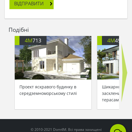
ВІДПРАВИТИ
Подібні
4M
713
4M
499
Проект яскравого будинку в
Шикарний буди
середземноморському стилі
заскленими ба
терасами
© 2010-2021 Dom4M. Всі права захищені