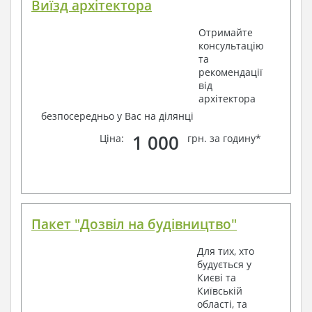
Виїзд архітектора
Отримайте
консультацію
та
рекомендації
від
архітектора
безпосередньо у Вас на ділянці
1 000
Ціна:
грн. за годину*
Пакет "Дозвіл на будівництво"
Для тих, хто
будується у
Києві та
Київській
області, та