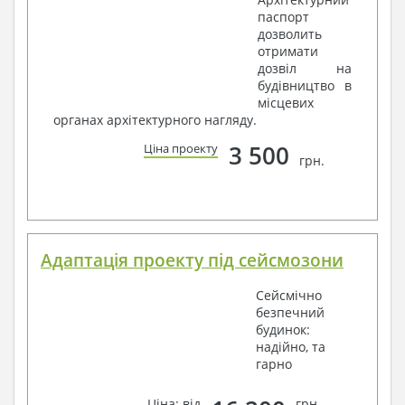
паспорт
дозволить
отримати
дозвіл на
будівництво в
місцевих
органах архітектурного нагляду.
3 500
Ціна проекту
грн.
Адаптація проекту під сейсмозони
Сейсмічно
безпечний
будинок:
надійно, та
гарно
Ціна: від
грн.