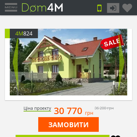
4M
824
30 770
Ціна проекту
36 200
грн
грн
ЗАМОВИТИ