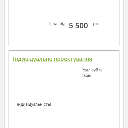
фахівців, Ви можете будь-яким зручним способом
зв'язку: замовте зворотній дзвінок, viber, e-mail,
телефон –
наші контакти
.
Завжди раді Вам допомогти!
5 500
Ціна: від
грн.
Індивідуальне проектування
Реалізуйте
свою
індивідуальність!