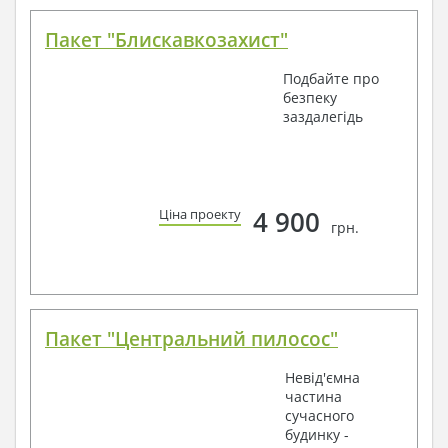
Пакет "Блискавкозахист"
Подбайте про
безпеку
заздалегідь
4 900
Ціна проекту
грн.
Пакет "Центральний пилосос"
Невід'ємна
частина
сучасного
будинку -