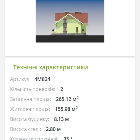
Технічні характеристики
Артикул
4M824
Кількість поверхів:
2
2
Загальна площа:
265.12 м
2
Житлова площа:
155.98 м
Висота будинку:
8.13 м
Висота стелі:
2.80 м
Кут нахилу покрівлі:
35 °