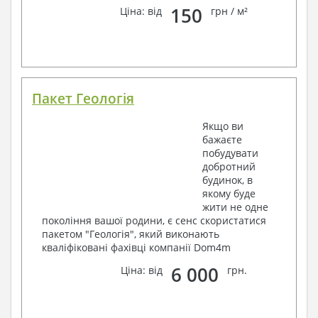
150
Ціна: від
грн / м²
Пакет Геологія
Якщо ви
бажаєте
побудувати
добротний
будинок, в
якому буде
жити не одне
покоління вашої родини, є сенс скористатися
пакетом "Геологія", який виконають
кваліфіковані фахівці компанії Dom4m
6 000
Ціна: від
грн.