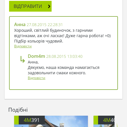
ВІДПРАВИТИ
Анна
27.08.2015 22:28:31
Хороший, світлий будиночок, з гарними
відтінками, аж очі ласкає! Дуже гарна робота! =0)
Підбір кольорів чудовий.
Відповісти
↳
Dom4m
28.08.2015 13:03:40
Анна,
Дякуємо, наша команда намагається
задовольнити смаки кожного.
Відповісти
Подібні
4M
391
4M
401