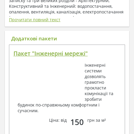
записку та три великих розділи - Архітектурний,
Конструктивний та Інженерний: водопостачання,
опалення, вентиляція, каналізація, електропостачання
( купується за додаткову плату ).
Прочитати повний текст
1. До складу Архітектурного розділу
входять:
Додаткові пакети
Поверхові плани з експлікацією приміщень
Пакет "Інженерні мережі"
План покрівлі
Розрізи та склад конструкцій
Інженерні
Фасади з даними зовнішніх оздоблень
системи
Елементи прорізів – специфікація
дозволять
Дані перемичок – перетин та специфікація
грамотно
Експлікація підлог
прокласти
Обсяги основних будівельних матеріалів
комунікації та
Архітектурні вузли в конструкціях
зробити
2. До складу Конструктивного розділу
будинок по-справжньому комфортним і
сучасним.
входять:
150
Ціна: від
грн за м²
Загальні дані по проекту
Схеми розташування та розрахунки
фундаментів