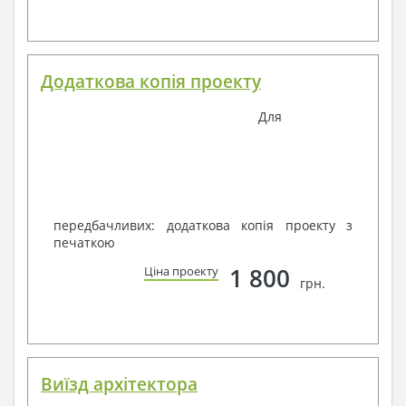
Додаткова копія проекту
Для
передбачливих: додаткова копія проекту з
печаткою
1 800
Ціна проекту
грн.
Виїзд архітектора