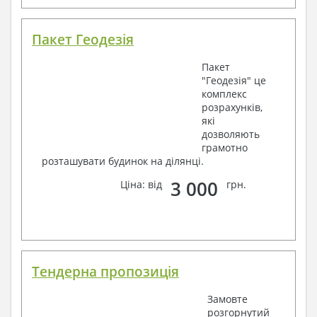
Пакет Геодезія
Пакет
"Геодезія" це
комплекс
розрахунків,
які
дозволяють
грамотно
розташувати будинок на ділянці.
3 000
Ціна: від
грн.
Тендерна пропозиція
Замовте
розгорнутий