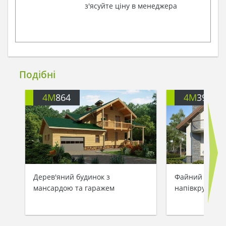
з'ясуйте ціну в менеджера
Подібні
4M
864
4M
391
Дерев'яний будинок з
Файний житло
мансардою та гаражем
напівкруглим