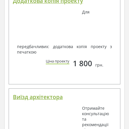
Додаткова копія проекту
Для
передбачливих: додаткова копія проекту з
печаткою
1 800
Ціна проекту
грн.
Виїзд архітектора
Отримайте
консультацію
та
рекомендації