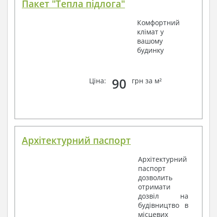
Пакет "Тепла підлога"
Комфортний
клімат у
вашому
будинку
90
Ціна:
грн за м²
Архітектурний паспорт
Архітектурний
паспорт
дозволить
отримати
дозвіл на
будівництво в
місцевих