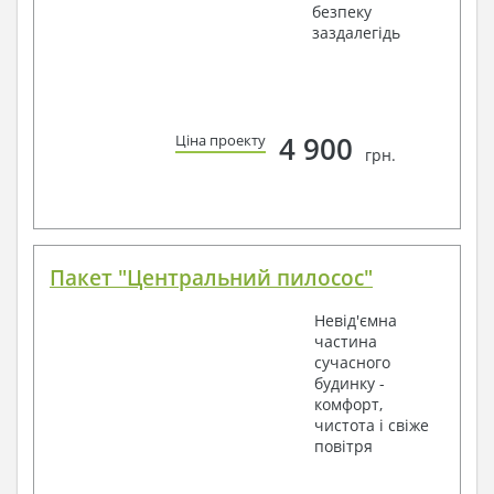
безпеку
заздалегідь
4 900
Ціна проекту
грн.
Пакет "Центральний пилосос"
Невід'ємна
частина
сучасного
будинку -
комфорт,
чистота і свіже
повітря