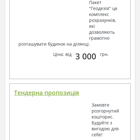
Пакет
"Геодезія" це
комплекс
розрахунків,
які
дозволяють
грамотно
розташувати будинок на ділянці.
3 000
Ціна: від
грн.
Тендерна пропозиція
Замовте
розгорнутий
кошторис.
Будуйте з
вигодою для
себе!