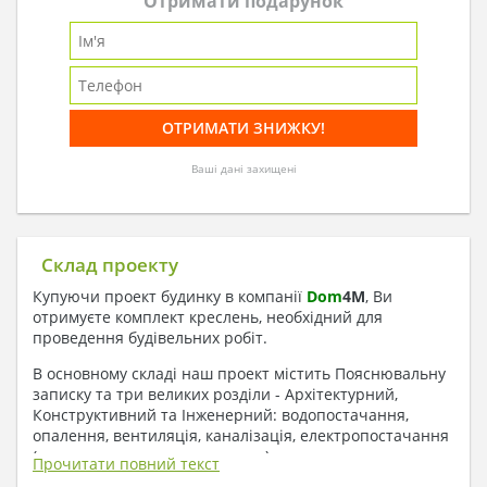
Отримати подарунок
Ваші дані захищені
Склад проекту
Купуючи проект будинку в компанії
Dom
4
M
, Ви
отримуєте комплект креслень, необхідний для
проведення будівельних робіт.
В основному складі наш проект містить Пояснювальну
записку та три великих розділи - Архітектурний,
Конструктивний та Інженерний: водопостачання,
опалення, вентиляція, каналізація, електропостачання
( купується за додаткову плату ).
Прочитати повний текст