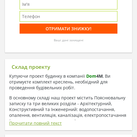
Ваші дані захищені
Склад проекту
Купуючи проект будинку в компанії
Dom
4
M
, Ви
отримуєте комплект креслень, необхідний для
проведення будівельних робіт.
В основному складі наш проект містить Пояснювальну
записку та три великих розділи - Архітектурний,
Конструктивний та Інженерний: водопостачання,
опалення, вентиляція, каналізація, електропостачання
( купується за додаткову плату ).
Прочитати повний текст
1. До складу Архітектурного розділу