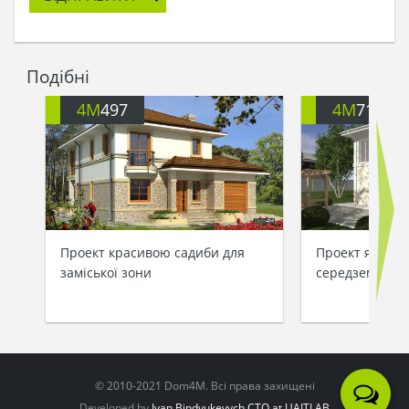
Подібні
4M
497
4M
713
Проект красивою садиби для
Проект яскрав
заміської зони
середземномор
© 2010-2021 Dom4M. Всі права захищені
Developed by
Ivan Bindyukevych CTO at UAITLAB