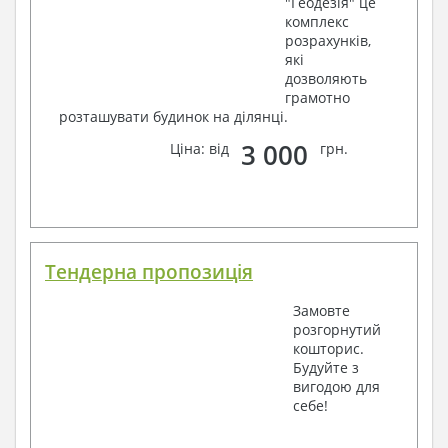
"Геодезія" це
комплекс
розрахунків,
які
дозволяють
грамотно
розташувати будинок на ділянці.
3 000
Ціна: від
грн.
Тендерна пропозиція
Замовте
розгорнутий
кошторис.
Будуйте з
вигодою для
себе!