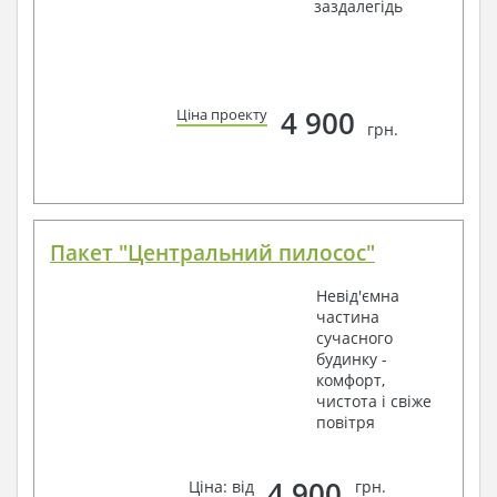
заздалегідь
4 900
Ціна проекту
грн.
Пакет "Центральний пилосос"
Невід'ємна
частина
сучасного
будинку -
комфорт,
чистота і свіже
повітря
4 900
Ціна: від
грн.