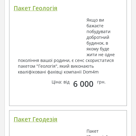
Пакет Геологія
Якщо ви
бажаєте
побудувати
добротний
будинок, в
якому буде
жити не одне
покоління вашої родини, є сенс скористатися
пакетом "Геологія", який виконають
кваліфіковані фахівці компанії Dom4m
6 000
Ціна: від
грн.
Пакет Геодезія
Пакет