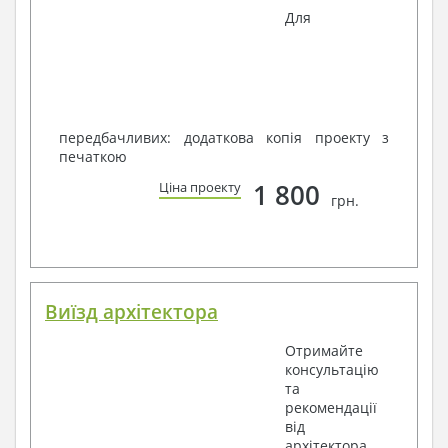
Для
передбачливих: додаткова копія проекту з
печаткою
1 800
Ціна проекту
грн.
Виїзд архітектора
Отримайте
консультацію
та
рекомендації
від
архітектора