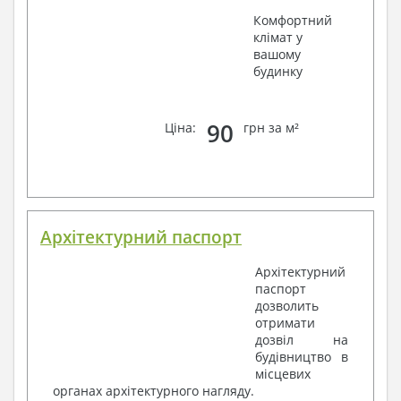
Комфортний
клімат у
вашому
будинку
90
Ціна:
грн за м²
Архітектурний паспорт
Архітектурний
паспорт
дозволить
отримати
дозвіл на
будівництво в
місцевих
органах архітектурного нагляду.