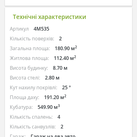
Технічні характеристики
Артикул
4M535
Кількість поверхів:
2
2
Загальна площа:
180.90 м
2
Житлова площа:
112.40 м
Висота будинку:
8.70 м
Висота стелі:
2.80 м
Кут нахилу покрівлі:
25 °
2
Площа даху:
191.20 м
3
Кубатура:
549.90 м
Кількість спалень:
4
Кількість санвузлів:
2
Гараж:
Гараж на два авто