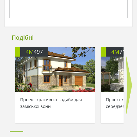
Подібні
4M
497
4M
713
Проект красивою садиби для
Проект яскрав
заміської зони
середземномор