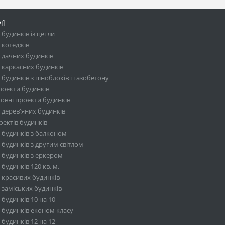
ІЇ
будинків із цегли
 котеджів
 дачних будинків
 каркасних будинків
будинків з піноблоків і газобетону
роекти будинків
овні проекти будинків
 дерев'яних будинків
ектів будинків
 будинків з балконом
будинків з другим світлом
 будинків з еркером
будинків 120 кв. м.
 красивих будинків
 заміських будинків
будинків 10 на 10
 будинків економ класу
будинків 12 на 12