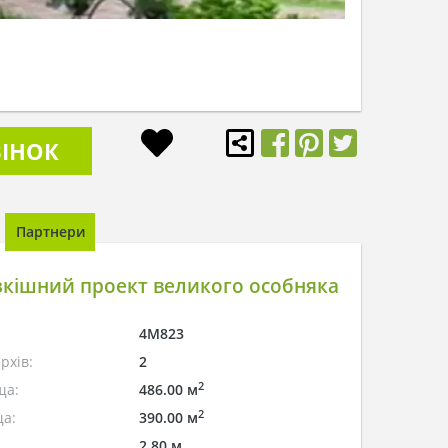
ІНОК
Партнери
кішний проект великого особняка
4M823
рхів:
2
2
ща:
486.00 м
2
а:
390.00 м
2.80 м