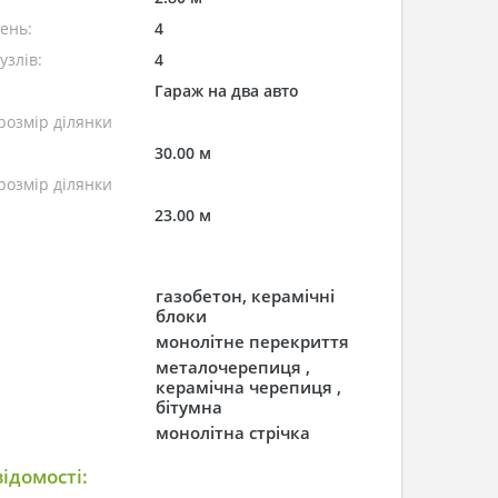
лень:
4
узлів:
4
Гараж на два авто
розмір ділянки
30.00 м
розмір ділянки
23.00 м
газобетон, керамічні
блоки
монолітне перекриття
металочерепиця ,
керамічна черепиця ,
бітумна
монолітна стрічка
ідомості: