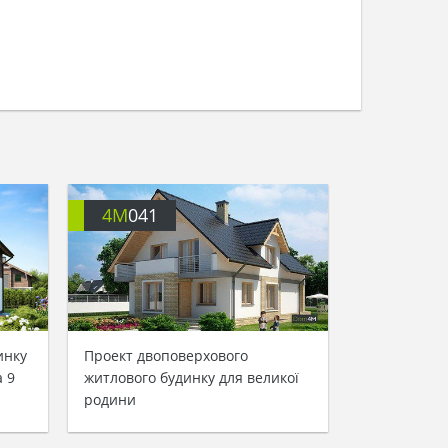
4M
041
инку
Проект двоповерхового
 9
житлового будинку для великої
родини