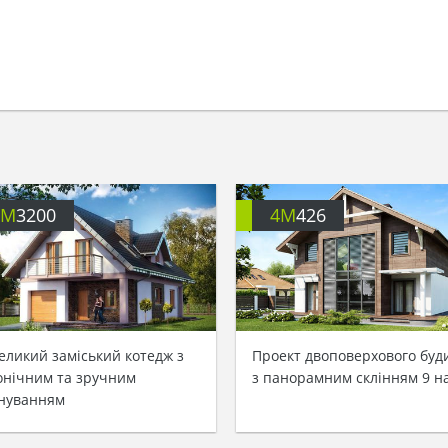
4M
3200
4M
426
еликий заміський котедж з
Проект двоповерхового буд
онічним та зручним
з панорамним склінням 9 на
нуванням