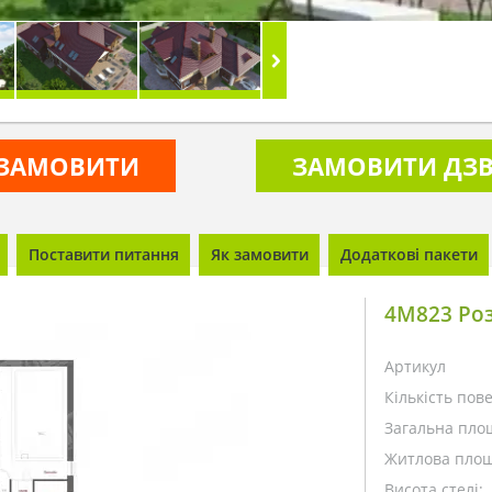
ЗАМОВИТИ
ЗАМОВИТИ ДЗВ
Поставити питання
Як замовити
Додаткові пакети
4M823 Роз
Артикул
Кількість пове
Загальна пло
Житлова площ
Висота стелі: