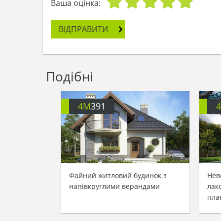
Ваша оцінка:
ВІДПРАВИТИ
Подібні
4M
391
Файний житловий будинок з
Нев
напівкруглими верандами
лак
пла