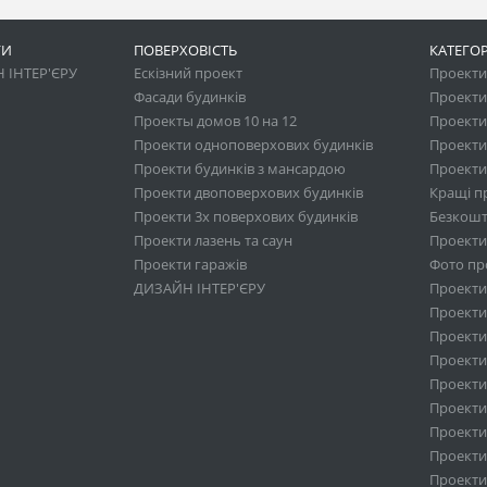
ГИ
ПОВЕРХОВІСТЬ
КАТЕГОР
 ІНТЕР'ЄРУ
Ескізний проект
Проекти 
Фасади будинків
Проекти
Проекты домов 10 на 12
Проекти
Проекти одноповерхових будинків
Проекти
Проекти будинків з мансардою
Проекти 
Проекти двоповерхових будинків
Кращі п
Проекти 3х поверхових будинків
Безкошт
Проекти лазень та саун
Проекти
Проекти гаражів
Фото про
ДИЗАЙН ІНТЕР'ЄРУ
Проекти
Проекти 
Проекти
Проекти 
Проекти
Проекти
Проекти 
Проекти
Проекти 