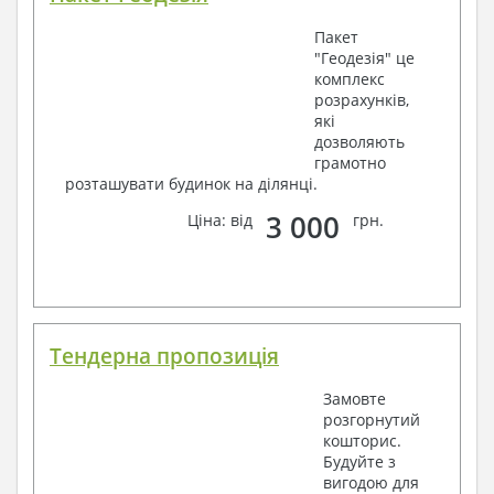
Пакет
"Геодезія" це
комплекс
розрахунків,
які
дозволяють
грамотно
розташувати будинок на ділянці.
3 000
Ціна: від
грн.
Тендерна пропозиція
Замовте
розгорнутий
кошторис.
Будуйте з
вигодою для