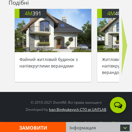
Подібні
4M
391
4M
401
Файний житловий будинок з
Житловий буди
напівкруглими верандами
напівкруглими
верандою
© 2010-2021 Dom4M. Всі права захищені
Developed by
Ivan Bindyukevych CTO at UAITLAB
This site is protected by reCAPTCHA and the Google
Privacy Policy
and
Terms of Service
apply
ЗАМОВИТИ
Інформация