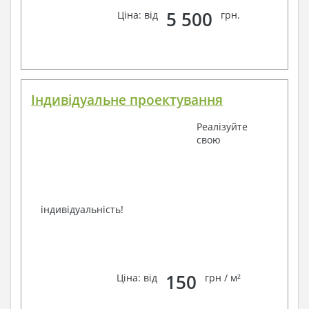
Завжди раді Вам допомогти!
5 500
Ціна: від
грн.
Індивідуальне проектування
Реалізуйте
свою
індивідуальність!
150
Ціна: від
грн / м²