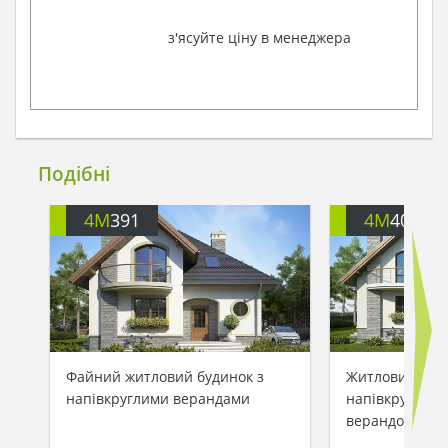
з'ясуйте ціну в менеджера
Подібні
4M
391
4M
401
Файний житловий будинок з
Житловий буди
напівкруглими верандами
напівкруглими
верандою