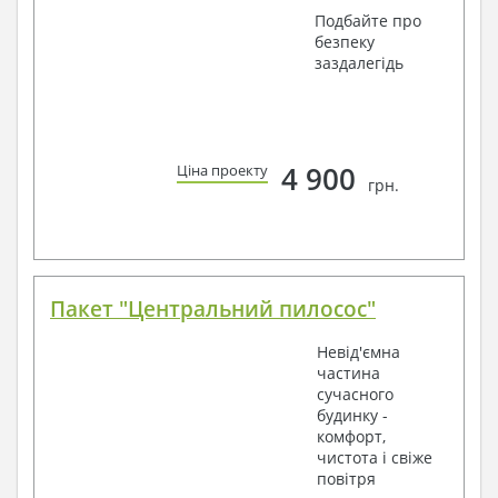
Подбайте про
безпеку
заздалегідь
4 900
Ціна проекту
грн.
Пакет "Центральний пилосос"
Невід'ємна
частина
сучасного
будинку -
комфорт,
чистота і свіже
повітря