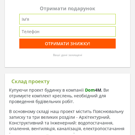
Отримати подарунок
Ваші дані захищені
Склад проекту
Купуючи проект будинку в компанії
Dom
4
M
, Ви
отримуєте комплект креслень, необхідний для
проведення будівельних робіт.
В основному складі наш проект містить Пояснювальну
записку та три великих розділи - Архітектурний,
Конструктивний та Інженерний: водопостачання,
опалення, вентиляція, каналізація, електропостачання
( купується за додаткову плату ).