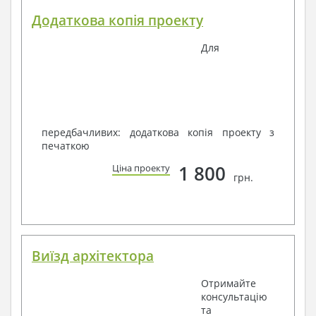
Додаткова копія проекту
Для
передбачливих: додаткова копія проекту з
печаткою
1 800
Ціна проекту
грн.
Виїзд архітектора
Отримайте
консультацію
та