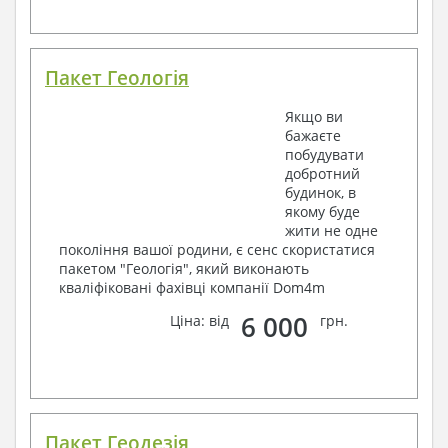
Пакет Геологія
Якщо ви
бажаєте
побудувати
добротний
будинок, в
якому буде
жити не одне
покоління вашої родини, є сенс скористатися
пакетом "Геологія", який виконають
кваліфіковані фахівці компанії Dom4m
6 000
Ціна: від
грн.
Пакет Геодезія