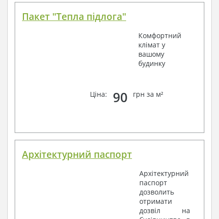
Пакет "Тепла підлога"
Комфортний
клімат у
вашому
будинку
90
Ціна:
грн за м²
Архітектурний паспорт
Архітектурний
паспорт
дозволить
отримати
дозвіл на