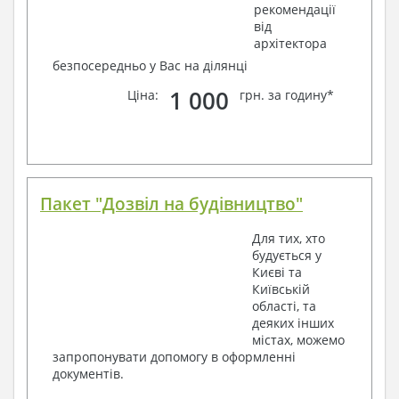
рекомендації
від
архітектора
безпосередньо у Вас на ділянці
1 000
Ціна:
грн. за годину*
Пакет "Дозвіл на будівництво"
Для тих, хто
будується у
Києві та
Київській
області, та
деяких інших
містах, можемо
запропонувати допомогу в оформленні
документів.