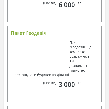
6 000
Ціна: від
грн.
Пакет Геодезія
Пакет
"Геодезія" це
комплекс
розрахунків,
які
дозволяють
грамотно
розташувати будинок на ділянці.
3 000
Ціна: від
грн.