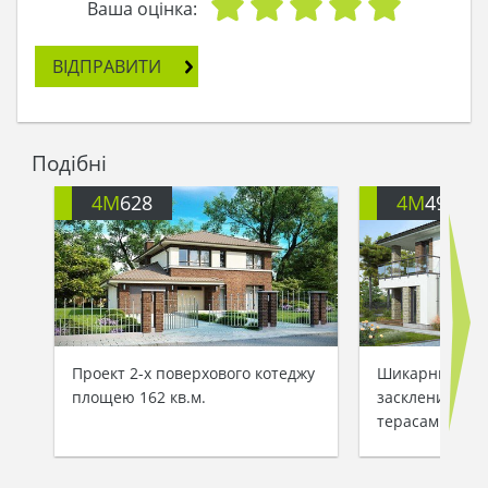
Ваша оцінка:
ВІДПРАВИТИ
Подібні
4M
628
4M
499
Проект 2-х поверхового котеджу
Шикарний буди
площею 162 кв.м.
заскленими ба
терасами