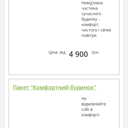
Невід'ємна
частина
сучасного
будинку -
комфорт,
чистота і свіже
повітря
4 900
Ціна: від
грн.
Пакет "Комфортний будинок"
Не
відмовляйте
собі в
комфорті