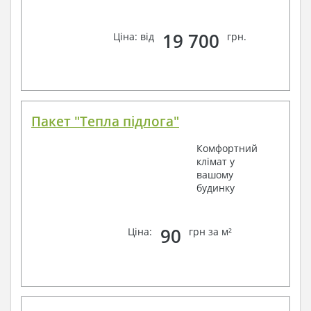
19 700
Ціна: від
грн.
Пакет "Тепла підлога"
Комфортний
клімат у
вашому
будинку
90
Ціна:
грн за м²