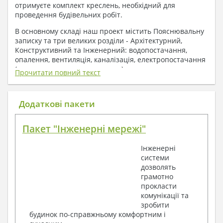
отримуєте комплект креслень, необхідний для
проведення будівельних робіт.
В основному складі наш проект містить Пояснювальну
записку та три великих розділи - Архітектурний,
Конструктивний та Інженерний: водопостачання,
опалення, вентиляція, каналізація, електропостачання
( купується за додаткову плату ).
Прочитати повний текст
1. До складу Архітектурного розділу
входять:
Додаткові пакети
Поверхові плани з експлікацією приміщень
Пакет "Інженерні мережі"
План покрівлі
Розрізи та склад конструкцій
Інженерні
Фасади з даними зовнішніх оздоблень
системи
Елементи прорізів – специфікація
дозволять
Дані перемичок – перетин та специфікація
грамотно
Експлікація підлог
прокласти
Обсяги основних будівельних матеріалів
комунікації та
Архітектурні вузли в конструкціях
зробити
2. До складу Конструктивного розділу
будинок по-справжньому комфортним і