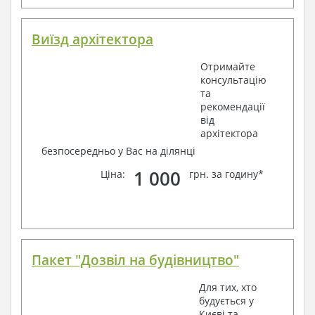
Виїзд архітектора
Отримайте
консультацію
та
рекомендації
від
архітектора
безпосередньо у Вас на ділянці
1 000
Ціна:
грн. за годину*
Пакет "Дозвіл на будівництво"
Для тих, хто
будується у
Києві та