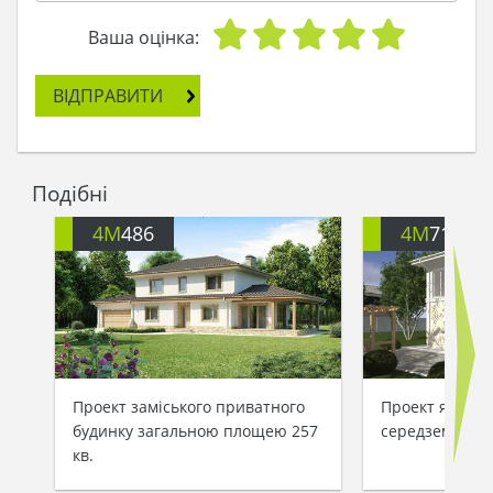
Ваша оцінка:
ВІДПРАВИТИ
Подібні
4M
486
4M
713
Проект заміського приватного
Проект яскрав
будинку загальною площею 257
середземномор
кв.