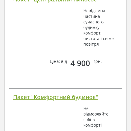
Невід'ємна
частина
сучасного
будинку -
комфорт,
чистота і свіже
повітря
4 900
Ціна: від
грн.
Пакет "Комфортний будинок"
Не
відмовляйте
собі в
комфорті