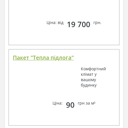
19 700
Ціна: від
грн.
Пакет "Тепла підлога"
Комфортний
клімат у
вашому
будинку
90
Ціна:
грн за м²