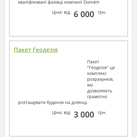
кваліфіковані фахівці компанії Dom4m
6 000
Ціна: від
грн.
Пакет Геодезія
Пакет
"Геодезія" це
комплекс
розрахунків,
які
дозволяють
грамотно
розташувати будинок на ділянці.
3 000
Ціна: від
грн.