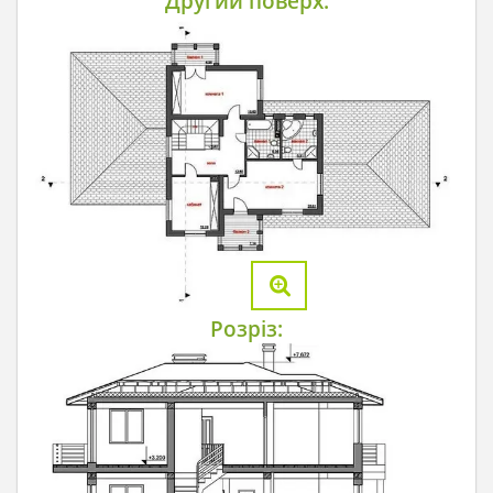
Другий поверх:
Розріз: