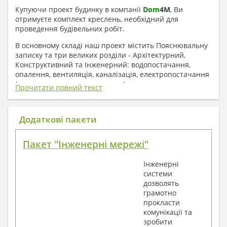
Купуючи проект будинку в компанії
Dom
4
M
, Ви
отримуєте комплект креслень, необхідний для
проведення будівельних робіт.
В основному складі наш проект містить Пояснювальну
записку та три великих розділи - Архітектурний,
Конструктивний та Інженерний: водопостачання,
опалення, вентиляція, каналізація, електропостачання
( купується за додаткову плату ).
Прочитати повний текст
1. До складу Архітектурного розділу
входять:
Додаткові пакети
Поверхові плани з експлікацією приміщень
Пакет "Інженерні мережі"
План покрівлі
Розрізи та склад конструкцій
Інженерні
Фасади з даними зовнішніх оздоблень
системи
Елементи прорізів – специфікація
дозволять
Дані перемичок – перетин та специфікація
грамотно
Експлікація підлог
прокласти
Обсяги основних будівельних матеріалів
комунікації та
Архітектурні вузли в конструкціях
зробити