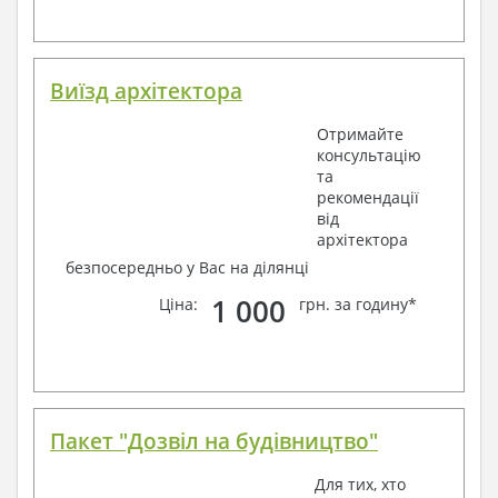
Виїзд архітектора
Отримайте
консультацію
та
рекомендації
від
архітектора
безпосередньо у Вас на ділянці
1 000
Ціна:
грн. за годину*
Пакет "Дозвіл на будівництво"
Для тих, хто