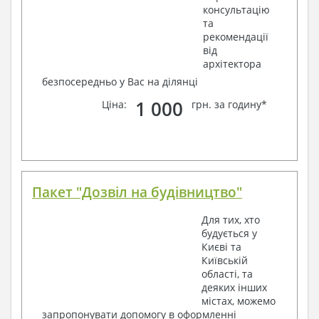
консультацію
та
рекомендації
від
архітектора
безпосередньо у Вас на ділянці
1 000
Ціна:
грн. за годину*
Пакет "Дозвіл на будівництво"
Для тих, хто
будується у
Києві та
Київській
області, та
деяких інших
містах, можемо
запропонувати допомогу в оформленні