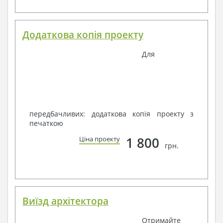
Додаткова копія проекту
Для
передбачливих: додаткова копія проекту з
печаткою
1 800
Ціна проекту
грн.
Виїзд архітектора
Отримайте