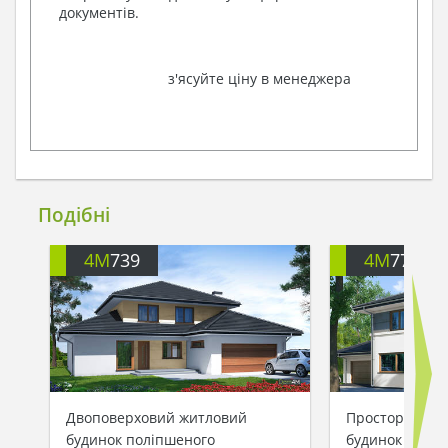
документів.
з'ясуйте ціну в менеджера
Подібні
4M
739
4M
770
Двоповерховий житловий
Просторий кл
будинок поліпшеного
будинок з каб