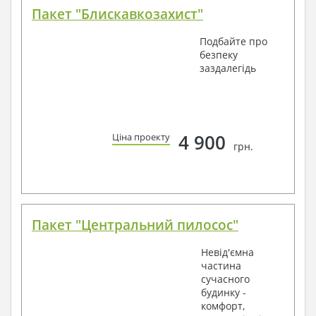
Пакет "Блискавкозахист"
Подбайте про
безпеку
заздалегідь
4 900
Ціна проекту
грн.
Пакет "Центральний пилосос"
Невід'ємна
частина
сучасного
будинку -
комфорт,