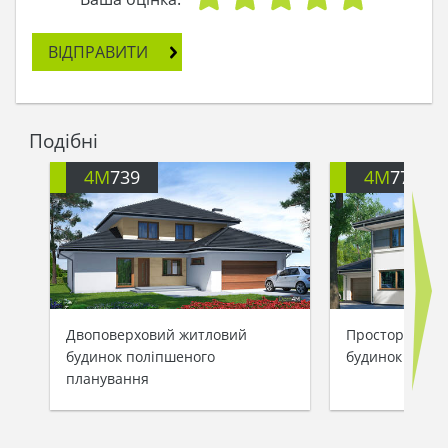
ВІДПРАВИТИ
Подібні
4M
739
4M
770
Двоповерховий житловий
Просторий кл
будинок поліпшеного
будинок з каб
планування