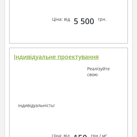
зв'язку: замовте зворотній дзвінок, viber, e-mail,
телефон –
наші контакти
.
Завжди раді Вам допомогти!
5 500
Ціна: від
грн.
Індивідуальне проектування
Реалізуйте
свою
індивідуальність!
Ціна: від
грн / м²