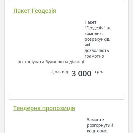
Пакет Геодезія
Пакет
"Геодезія" це
комплекс
розрахунків,
які
дозволяють
грамотно
розташувати будинок на ділянці.
3 000
Ціна: від
грн.
Тендерна пропозиція
Замовте
розгорнутий
кошторис.