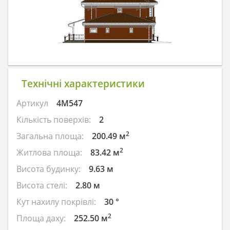
Технічні характеристики
Артикул
4M547
Кількість поверхів:
2
2
Загальна площа:
200.49 м
2
Житлова площа:
83.42 м
Висота будинку:
9.63 м
Висота стелі:
2.80 м
Кут нахилу покрівлі:
30 °
2
Площа даху:
252.50 м