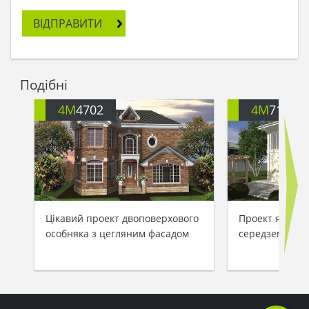
ВІДПРАВИТИ
Подібні
4M
4702
4M
713
Цікавий проект двоповерхового
Проект яскрав
особняка з цегляним фасадом
середземномор