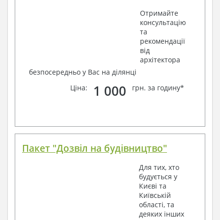
Отримайте
консультацію
та
рекомендації
від
архітектора
безпосередньо у Вас на ділянці
1 000
Ціна:
грн. за годину*
Пакет "Дозвіл на будівництво"
Для тих, хто
будується у
Києві та
Київській
області, та
деяких інших