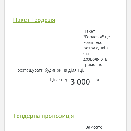
Пакет Геодезія
Пакет
"Геодезія" це
комплекс
розрахунків,
які
дозволяють
грамотно
розташувати будинок на ділянці.
3 000
Ціна: від
грн.
Тендерна пропозиція
Замовте