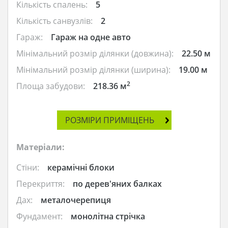
Кількість спалень:
5
Кількість санвузлів:
2
Гараж:
Гараж на одне авто
Мінімальний розмір ділянки (довжина):
22.50 м
Мінімальний розмір ділянки (ширина):
19.00 м
2
Площа забудови:
218.36 м
РОЗМІРИ ПРИМІЩЕНЬ
Матеріали:
Стіни:
керамічні блоки
Перекриття:
по дерев'яних балках
Дах:
металочерепиця
Фундамент:
монолітна стрічка