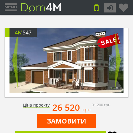
4M
547
26 520
Ціна проекту
31 200
грн
грн
ЗАМОВИТИ