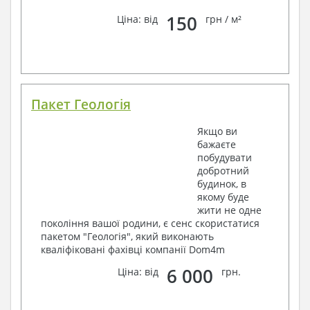
150
Ціна: від
грн / м²
Пакет Геологія
Якщо ви
бажаєте
побудувати
добротний
будинок, в
якому буде
жити не одне
покоління вашої родини, є сенс скористатися
пакетом "Геологія", який виконають
кваліфіковані фахівці компанії Dom4m
6 000
Ціна: від
грн.