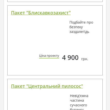
Пакет "Блискавкозахист"
Подбайте про
безпеку
заздалегідь
4 900
Ціна проекту
грн.
Пакет "Центральний пилосос"
Невід'ємна
частина
сучасного
будинку -