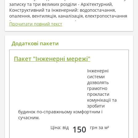
записку та три великих розділи - Архітектурний,
Конструктивний та Інженерний: водопостачання,
опалення, вентиляція, каналізація, електропостачання
( купується за додаткову плату ).
Прочитати повний текст
1. До складу Архітектурного розділу
входять:
Додаткові пакети
Поверхові плани з експлікацією приміщень
Пакет "Інженерні мережі"
План покрівлі
Розрізи та склад конструкцій
Інженерні
Фасади з даними зовнішніх оздоблень
системи
Елементи прорізів – специфікація
дозволять
Дані перемичок – перетин та специфікація
грамотно
Експлікація підлог
прокласти
Обсяги основних будівельних матеріалів
комунікації та
Архітектурні вузли в конструкціях
зробити
2. До складу Конструктивного розділу
будинок по-справжньому комфортним і
сучасним.
входять:
150
Ціна: від
грн за м²
Загальні дані по проекту
Схеми розташування та розрахунки