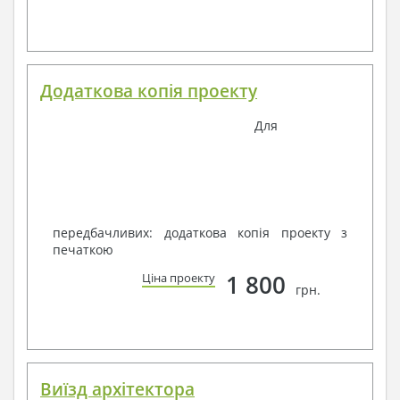
Додаткова копія проекту
Для
передбачливих: додаткова копія проекту з
печаткою
1 800
Ціна проекту
грн.
Виїзд архітектора