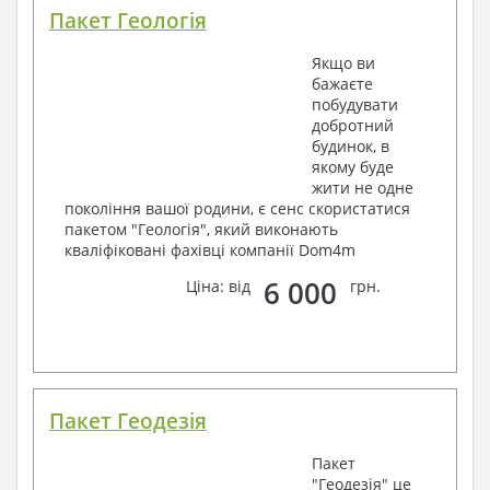
Пакет Геологія
Якщо ви
бажаєте
побудувати
добротний
будинок, в
якому буде
жити не одне
покоління вашої родини, є сенс скористатися
пакетом "Геологія", який виконають
кваліфіковані фахівці компанії Dom4m
6 000
Ціна: від
грн.
Пакет Геодезія
Пакет
"Геодезія" це