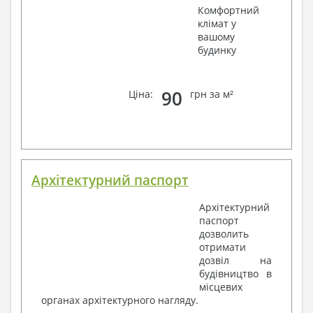
Комфортний
клімат у
вашому
будинку
90
Ціна:
грн за м²
Архітектурний паспорт
Архітектурний
паспорт
дозволить
отримати
дозвіл на
будівництво в
місцевих
органах архітектурного нагляду.