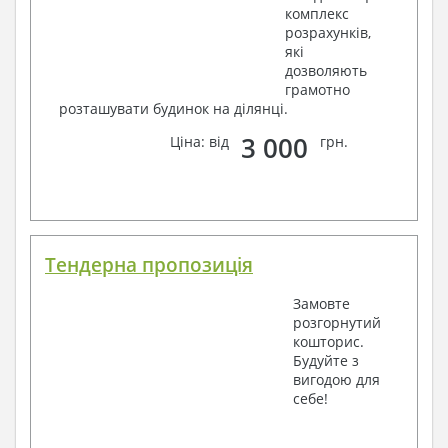
комплекс
розрахунків,
які
дозволяють
грамотно
розташувати будинок на ділянці.
3 000
Ціна: від
грн.
Тендерна пропозиція
Замовте
розгорнутий
кошторис.
Будуйте з
вигодою для
себе!