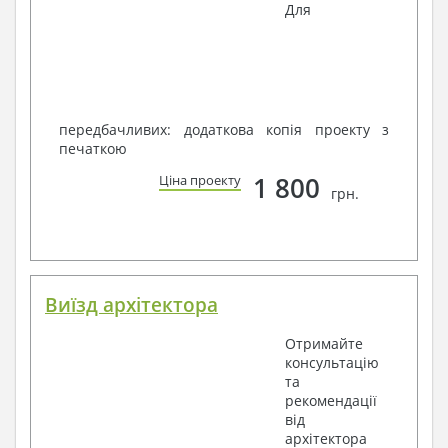
Для
передбачливих: додаткова копія проекту з
печаткою
1 800
Ціна проекту
грн.
Виїзд архітектора
Отримайте
консультацію
та
рекомендації
від
архітектора