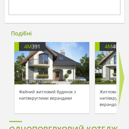
Подібні
4M
391
4M
401
Файний житловий будинок з
Житловий буди
напівкруглими верандами
напівкруглими
верандою