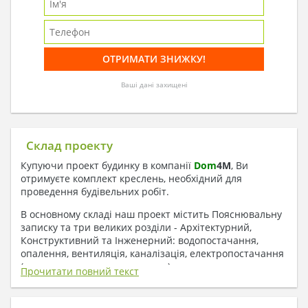
Ваші дані захищені
Склад проекту
Купуючи проект будинку в компанії
Dom
4
M
, Ви
отримуєте комплект креслень, необхідний для
проведення будівельних робіт.
В основному складі наш проект містить Пояснювальну
записку та три великих розділи - Архітектурний,
Конструктивний та Інженерний: водопостачання,
опалення, вентиляція, каналізація, електропостачання
( купується за додаткову плату ).
Прочитати повний текст
1. До складу Архітектурного розділу