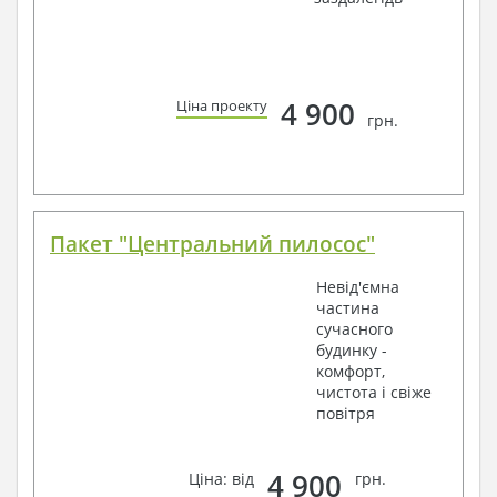
4 900
Ціна проекту
грн.
Пакет "Центральний пилосос"
Невід'ємна
частина
сучасного
будинку -
комфорт,
чистота і свіже
повітря
4 900
Ціна: від
грн.