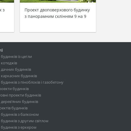
ж з
Проект двоповерхового будинку
з панорамним склінням 9 на 9
ІЇ
будинків із цегли
 котеджів
 дачних будинків
 каркасних будинків
будинків з піноблоків і газобетону
роекти будинків
овні проекти будинків
 дерев'яних будинків
ектів будинків
 будинків з балконом
будинків з другим світлом
 будинків з еркером