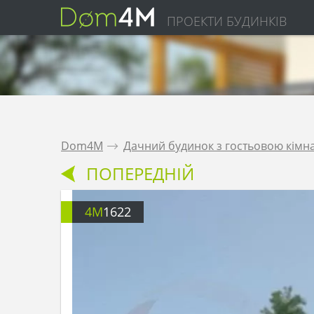
ПРОЕКТИ БУДИНКІВ
Dom4M
.
Дачний будинок з гостьовою кімна
ПОПЕРЕДНІЙ
4M
1622