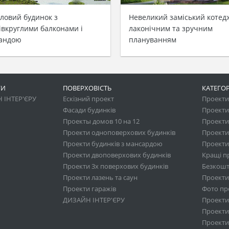
ловий будинок з
Невеликий заміський котед
івкруглими балконами і
лаконічним та зручним
андою
плануванням
ГИ
ПОВЕРХОВІСТЬ
КАТЕГОР
 ІНТЕР'ЄРУ
Ескізний проект
Проекти 
Фасади будинків
Проекти
Проекты домов 10 на 12
Проекти
Проекти одноповерхових будинків
Проекти
Проекти будинків з мансардою
Проекти 
Проекти двоповерхових будинків
Кращі п
Проекти 3х поверхових будинків
Безкошт
Проекти лазень та саун
Проекти
Проекти гаражів
Фото про
ДИЗАЙН ІНТЕР'ЄРУ
Проекти
Проекти 
Проекти