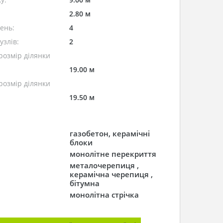
2.80 м
лень:
4
узлів:
2
розмір ділянки
19.00 м
розмір ділянки
19.50 м
газобетон, керамічні
блоки
монолітне перекриття
металочерепиця ,
керамічна черепиця ,
бітумна
монолітна стрічка