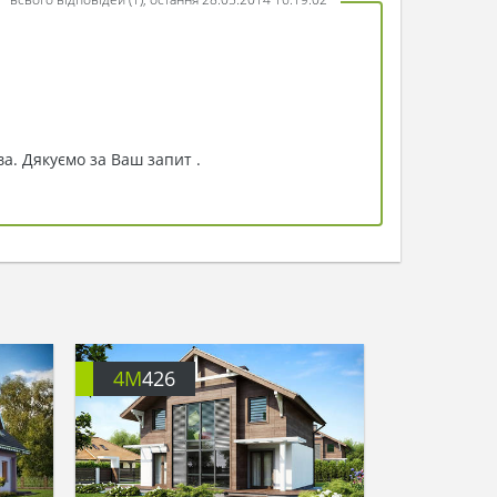
а. Дякуємо за Ваш запит .
4M
426