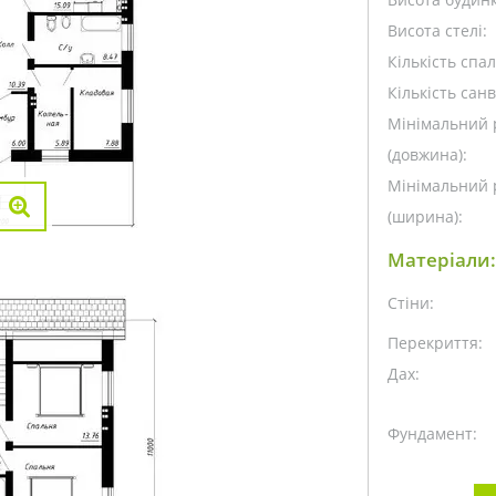
Висота стелі:
Кількість спа
Кількість санв
Мінімальний 
(довжина):
Мінімальний 
(ширина):
Матеріали:
Стіни:
Перекриття:
Дах:
Фундамент: