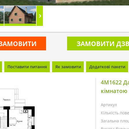
ЗАМОВИТИ
ЗАМОВИТИ ДЗВ
Поставити питання
Як замовити
Додаткові пакети
4M1622 Д
кімнатою 
Артикул
Кількість пове
Загальна пло
Висота будинк