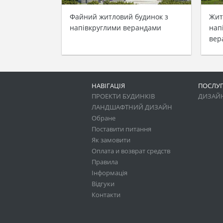
Файний житловий будинок з
Жит
напівкруглими верандами
нап
вер
НАВІГАЦІЯ
ПОСЛУ
ПРОЕКТИ БУДИНКІВ
ДИЗАЙН
ЛАНДШАФТНИЙ ДИЗАЙН
Обране
Поставити питання
Як замовити
Оплата и возврат средств
Правила
Інформація
Відгуки
Контакти