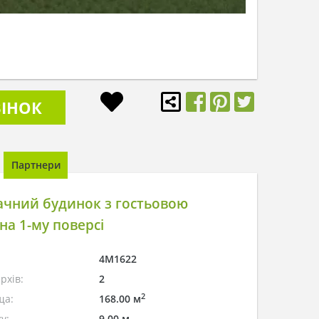
ІНОК
Партнери
ачний будинок з гостьовою
на 1-му поверсі
4M1622
рхів:
2
2
ща:
168.00 м
у:
9.00 м