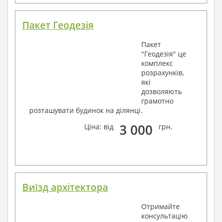
Пакет Геодезія
Пакет
"Геодезія" це
комплекс
розрахунків,
які
дозволяють
грамотно
розташувати будинок на ділянці.
3 000
Ціна: від
грн.
Виїзд архітектора
Отримайте
консультацію