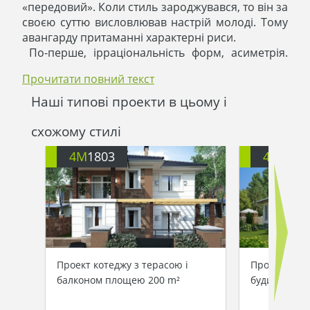
«передовий». Коли стиль зароджувався, то він за
своєю суттю висловлював настрій молоді. Тому
авангарду притаманні характерні риси.
По-перше, ірраціональність форм, асиметрія.
Дома у цьому стилі мають неправильні,
Прочитати повний текст
сюрреалістичні та нелогічні форми. Форма
будівлі може бути виражена у вигляді
Наші типові проекти в цьому і
незвичайної конструкції, до якої складно дібрати
назву.
схожому стилі
По-друге, стиль використовує яскраві кольори.
4M
1803
4M
1840
Він грає з кольором завдяки контрасту:
поєднується те, що на перший погляд поєднати
неможливо. Кольори добираються прості:
жовтий, червоний, зелений, білий та чорний.
Авангард заперечує логіку та задовольняє
експресію, він відступає від традиційних
архітектурних прийомів. Дома у цьому стилі
виглядають динамічно, оригінально та сучасно.
Проект котеджу з терасою і
Проект зруч
Авангард використовує різні матеріали: скло,
балконом площею 200 m²
будинку 300
метал, пластик, дерево. Стиль-енергія, стиль-