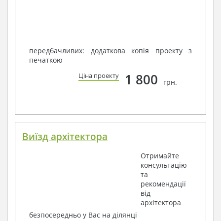
передбачливих: додаткова копія проекту з
печаткою
1 800
Ціна проекту
грн.
Виїзд архітектора
Отримайте
консультацію
та
рекомендації
від
архітектора
безпосередньо у Вас на ділянці