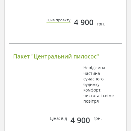
4 900
Ціна проекту
грн.
Пакет "Центральний пилосос"
Невід'ємна
частина
сучасного
будинку -
комфорт,
чистота і свіже
повітря
4 900
Ціна: від
грн.