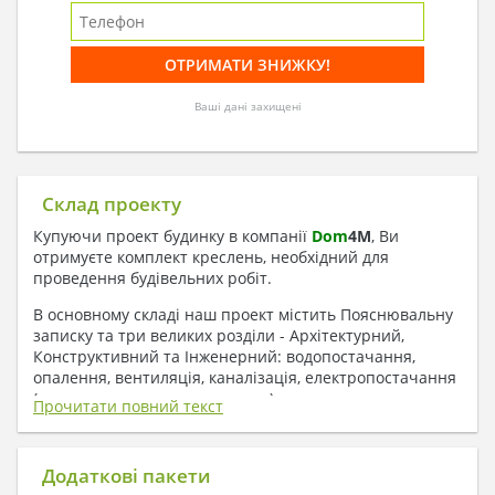
Ваші дані захищені
Склад проекту
Купуючи проект будинку в компанії
Dom
4
M
, Ви
отримуєте комплект креслень, необхідний для
проведення будівельних робіт.
В основному складі наш проект містить Пояснювальну
записку та три великих розділи - Архітектурний,
Конструктивний та Інженерний: водопостачання,
опалення, вентиляція, каналізація, електропостачання
( купується за додаткову плату ).
Прочитати повний текст
1. До складу Архітектурного розділу
входять:
Додаткові пакети