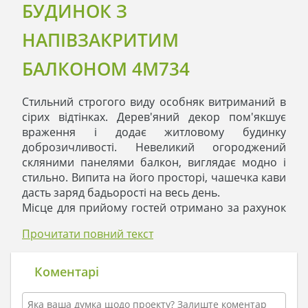
БУДИНОК З
НАПІВЗАКРИТИМ
БАЛКОНОМ 4M734
Стильний строгого виду особняк витриманий в
сірих відтінках. Дерев'яний декор пом'якшує
враження і додає житловому будинку
доброзичливості. Невеликий огороджений
скляними панелями балкон, виглядає модно і
стильно. Випита на його просторі, чашечка кави
дасть заряд бадьорості на весь день.
Місце для прийому гостей отримано за рахунок
прибраних перегородок між вітальнею, кухнею і
Прочитати повний текст
їдальнею. Його об'єднує і найкрасивіша частина
- камін, живий вогонь якого зігріває тіла і душі
присутніх. Передбачено вихід з вітальні відразу
Коментарі
на територію ділянки, серед красивих квітів і
рослин особливо вдаються смачні шашлики, а