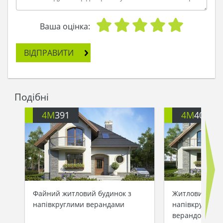
обідні зустрічі набувають особливого колориту.
Окрема площа першого поверху за бажанням
господаря стає кабінетом, дитячої або спальнею
Ваша оцінка:
для членів старшого покоління.
Другий поверх включає троє особистих
ВІДПРАВИТИ
апартаментів. Вони мають невеликі розміри, за
рахунок квадратної форми можуть помістити
достатню кількість меблів, Передбачено
санітарні приміщення і окремий місткий
Подібні
гардероб, щоб додати в життя господарів
додаткові зручності. Балконний простір дає
4M
391
4M
401
додаткову перевагу господареві.
Файний житловий будинок з
Житловий буди
напівкруглими верандами
напівкруглими
верандою