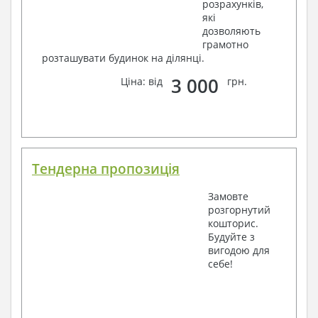
розрахунків,
які
дозволяють
грамотно
розташувати будинок на ділянці.
3 000
Ціна: від
грн.
Тендерна пропозиція
Замовте
розгорнутий
кошторис.
Будуйте з
вигодою для
себе!