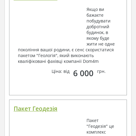
Якщо ви
бажаєте
побудувати
добротний
будинок, в
якому буде
жити не одне
покоління вашої родини, є сенс скористатися
пакетом "Геологія", який виконають
кваліфіковані фахівці компанії Dom4m
6 000
Ціна: від
грн.
Пакет Геодезія
Пакет
"Геодезія" це
комплекс