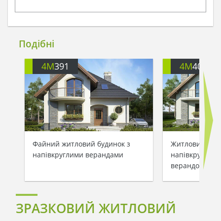
Подібні
4M
391
4M
401
Файний житловий будинок з
Житловий буди
напівкруглими верандами
напівкруглими
верандою
ЗРАЗКОВИЙ ЖИТЛОВИЙ