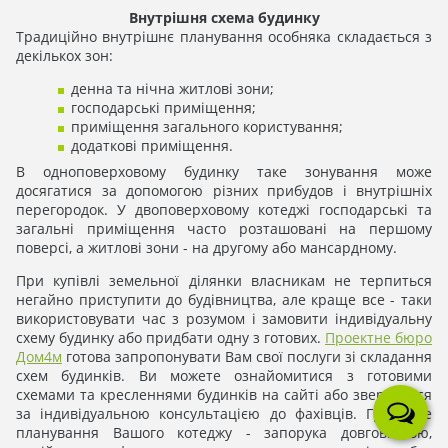
Внутрішня схема будинку
Традиційно внутрішнє планування особняка складається з
декількох зон:
денна та нічна житлові зони;
господарські приміщення;
приміщення загального користування;
додаткові приміщення.
В одноповерховому будинку таке зонування може
досягатися за допомогою різних прибудов і внутрішніх
перегородок. У двоповерховому котеджі господарські та
загальні приміщення часто розташовані на першому
поверсі, а житлові зони - на другому або мансардному.
При купівлі земельної ділянки власникам не терпиться
негайно приступити до будівництва, але краще все - таки
використовувати час з розумом і замовити індивідуальну
схему будинку або придбати одну з готових.
Проектне бюро
Дом4м
готова запропонувати Вам свої послуги зі складання
схем будинків. Ви можете ознайомитися з готовими
схемами та кресленнями будинків на сайті або звернутися
за індивідуальною консультацією до фахівців. Грамотне
планування Вашого котеджу - запорука довговічною,