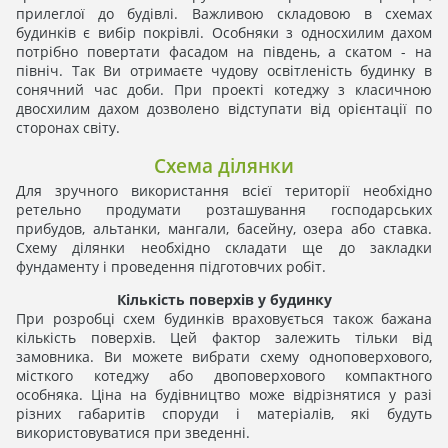
прилеглої до будівлі. Важливою складовою в схемах
будинків є вибір покрівлі. Особняки з односхилим дахом
потрібно повертати фасадом на південь, а скатом - на
північ. Так Ви отримаєте чудову освітленість будинку в
сонячний час доби. При проекті котеджу з класичною
двосхилим дахом дозволено відступати від орієнтації по
сторонах світу.
Схема ділянки
Для зручного використання всієї території необхідно
ретельно продумати розташування господарських
прибудов, альтанки, мангали, басейну, озера або ставка.
Схему ділянки необхідно складати ще до закладки
фундаменту і проведення підготовчих робіт.
Кількість поверхів у будинку
При розробці схем будинків враховується також бажана
кількість поверхів. Цей фактор залежить тільки від
замовника. Ви можете вибрати схему одноповерхового,
місткого котеджу або двоповерхового компактного
особняка. Ціна на будівництво може відрізнятися у разі
різних габаритів споруди і матеріалів, які будуть
використовуватися при зведенні.