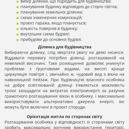
вибір ділянки, що підходить для будівництва;
планування будинку відповідно до сторін світла;
планування земельної ділянки;
схема інженерних комунікацій;
проект гаража, якщо планується;
кількість поверхів в будинку;
внутрішня схема будівлі;
прибудови до основної будівлі.
Ділянка для будівництва
Вибираючи ділянку, слід звертати увагу на деякі нюанси.
Віддавати перевагу потрібно ділянці, розташованій на
невеликій височині. Таке розміщення дозволяє уникнути
проблеми з ґрунтовими водами, на висоті краще
циркуляція повітря і, звичайно ж, чудовий вид з вікна на
навколишній пейзаж. При будівництві власного особняка
на добре освітлюваній ділянці з'являється можливість
трохи заощадити на витратах електроенергії за рахунок
грамотного розташування вікон в особняку, і максимально
використовувати альтернативні джерела енергії, які
можуть бути включені в проект споруди.
Орієнтація житла по сторонах світу
Розташування особняка у відповідності зі сторонами світу
зробить максимально зручним використання території,