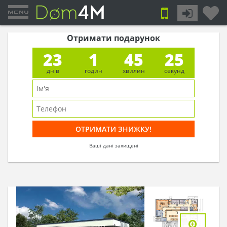
Отримати подарунок
23
1
45
25
днів
годин
хвилин
секунд
Ваші дані захищені