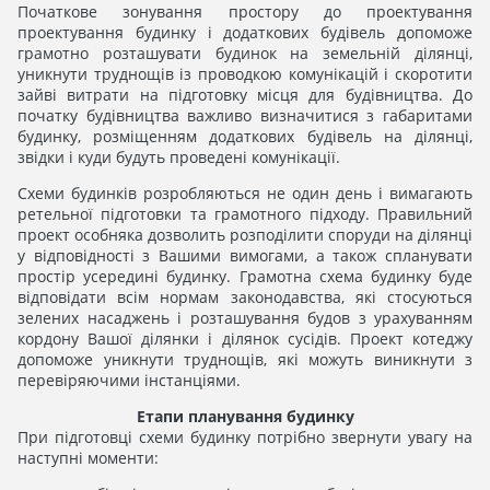
Початкове зонування простору до проектування
проектування будинку і додаткових будівель допоможе
грамотно розташувати будинок на земельній ділянці,
уникнути труднощів із проводкою комунікацій і скоротити
зайві витрати на підготовку місця для будівництва. До
початку будівництва важливо визначитися з габаритами
будинку, розміщенням додаткових будівель на ділянці,
звідки і куди будуть проведені комунікації.
Схеми будинків розробляються не один день і вимагають
ретельної підготовки та грамотного підходу. Правильний
проект особняка дозволить розподілити споруди на ділянці
у відповідності з Вашими вимогами, а також спланувати
простір усередині будинку. Грамотна схема будинку буде
відповідати всім нормам законодавства, які стосуються
зелених насаджень і розташування будов з урахуванням
кордону Вашої ділянки і ділянок сусідів. Проект котеджу
допоможе уникнути труднощів, які можуть виникнути з
перевіряючими інстанціями.
Етапи планування будинку
При підготовці схеми будинку потрібно звернути увагу на
наступні моменти: