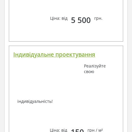
зв'язку: замовте зворотній дзвінок, viber, e-mail,
телефон –
наші контакти
.
Завжди раді Вам допомогти!
5 500
Ціна: від
грн.
Індивідуальне проектування
Реалізуйте
свою
індивідуальність!
Ціна: від
грн / м²