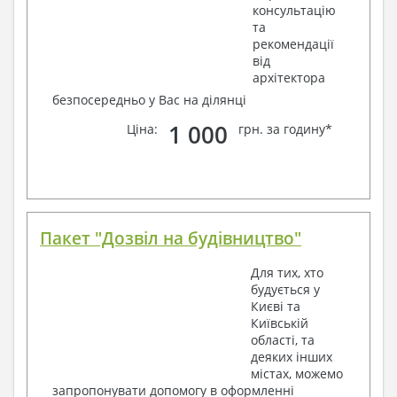
консультацію
та
рекомендації
від
архітектора
безпосередньо у Вас на ділянці
1 000
Ціна:
грн. за годину*
Пакет "Дозвіл на будівництво"
Для тих, хто
будується у
Києві та
Київській
області, та
деяких інших
містах, можемо
запропонувати допомогу в оформленні