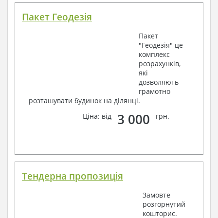
Пакет Геодезія
Пакет
"Геодезія" це
комплекс
розрахунків,
які
дозволяють
грамотно
розташувати будинок на ділянці.
3 000
Ціна: від
грн.
Тендерна пропозиція
Замовте
розгорнутий
кошторис.