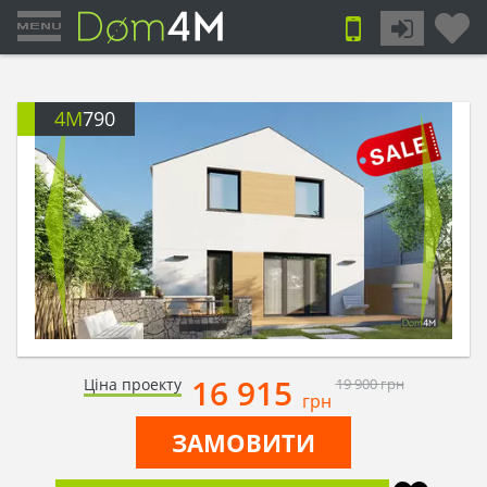
4M
790
16 915
Ціна проекту
19 900
грн
грн
ЗАМОВИТИ