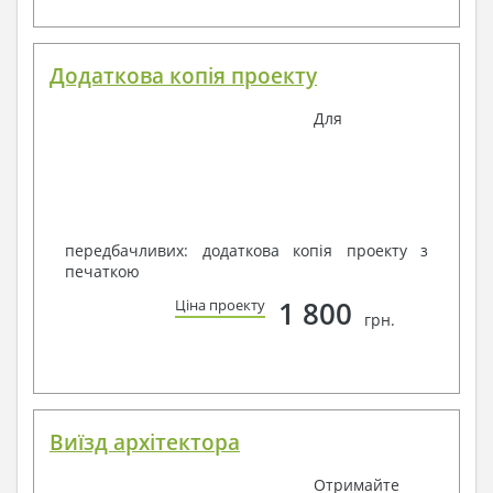
Додаткова копія проекту
Для
передбачливих: додаткова копія проекту з
печаткою
1 800
Ціна проекту
грн.
Виїзд архітектора
Отримайте