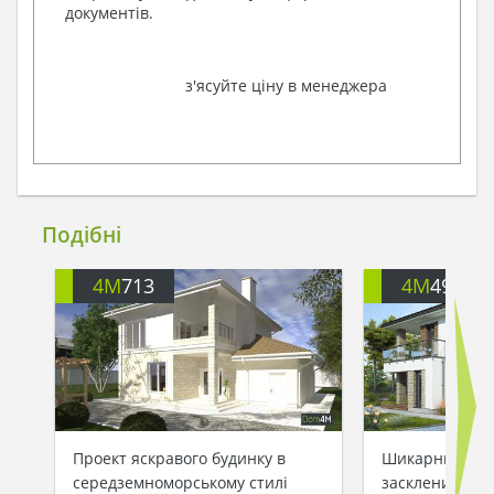
документів.
з'ясуйте ціну в менеджера
Подібні
4M
713
4M
499
Проект яскравого будинку в
Шикарний буди
середземноморському стилі
заскленими ба