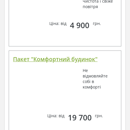
чистота і свіже
повітря
4 900
Ціна: від
грн.
Пакет "Комфортний будинок"
Не
відмовляйте
собі в
комфорті
19 700
Ціна: від
грн.