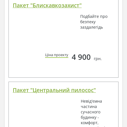
Пакет "Блискавкозахист"
Подбайте про
безпеку
заздалегідь
4 900
Ціна проекту
грн.
Пакет "Центральний пилосос"
Невід'ємна
частина
сучасного
будинку -
комфорт,