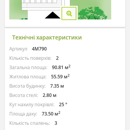
Технічні характеристики
Артикул
4M790
Кількість поверхів:
2
2
Загальна площа:
90.81 м
2
Житлова площа:
55.59 м
Висота будинку:
7.35 м
Висота стелі:
2.80 м
Кут нахилу покрівлі:
25 °
2
Площа даху:
73.50 м
Кількість спалень:
3