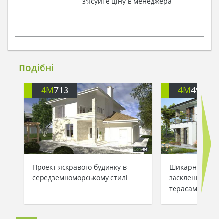
з'ясуйте ціну в менеджера
Подібні
4M
713
4M
499
Проект яскравого будинку в
Шикарний буди
середземноморському стилі
заскленими ба
терасами