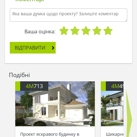
сервісні питання по обслуговуванню
вирішуються в спеціально відведеному під
майстерню приміщенні.
Вітальня зібрала разом їдальню та кухню. Живий
вогонь каміна заповнить нестачу тепла і зігріє
Ваша оцінка:
серця. Окреме ізольоване приміщення можна
використовувати для дружніх бесід, укладання
ВІДПРАВИТИ
важливих і вигідних договорів. Граючі тут діти
будуть завжди під наглядом мами, а працюючий
чоловік нагодований люблячою дружиною.
Спальних приміщень три, вони всі на другому
Подібні
поверсі. Відрізняються вони площею, господар
домоволодіння може підібрати будь-який на
4M
713
4M
499
свій розсуд. Простора кімната відведена під
санітарні потреби, її габарити розраховані на
розміщення кращого обладнання. Невелике
окреме приміщення легко вмістить самий
великий запас одягу.
Проект яскравого будинку в
Шикарний буди