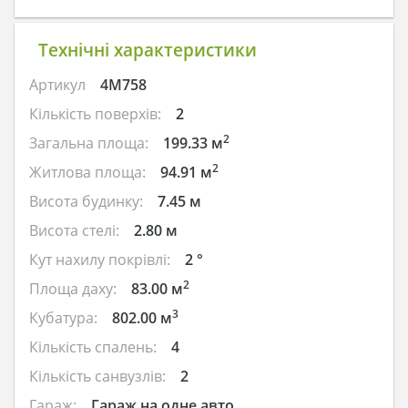
Технічні характеристики
Артикул
4M758
Кількість поверхів:
2
2
Загальна площа:
199.33 м
2
Житлова площа:
94.91 м
Висота будинку:
7.45 м
Висота стелі:
2.80 м
Кут нахилу покрівлі:
2 °
2
Площа даху:
83.00 м
3
Кубатура:
802.00 м
Кількість спалень:
4
Кількість санвузлів:
2
Гараж:
Гараж на одне авто