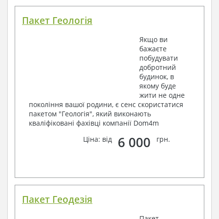
Пакет Геологія
Якщо ви
бажаєте
побудувати
добротний
будинок, в
якому буде
жити не одне
покоління вашої родини, є сенс скористатися
пакетом "Геологія", який виконають
кваліфіковані фахівці компанії Dom4m
6 000
Ціна: від
грн.
Пакет Геодезія
Пакет