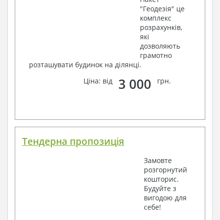
"Геодезія" це
комплекс
розрахунків,
які
дозволяють
грамотно
розташувати будинок на ділянці.
3 000
Ціна: від
грн.
Тендерна пропозиція
Замовте
розгорнутий
кошторис.
Будуйте з
вигодою для
себе!