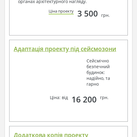
органах архітектурного нагляду.
3 500
Ціна проекту
грн.
Адаптація проекту під сейсмозони
Сейсмічно
безпечний
будинок:
надійно, та
гарно
16 200
Ціна: від
грн.
Додаткова копія проекту