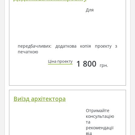
Для
передбачливих: додаткова копія проекту з
печаткою
1 800
Ціна проекту
грн.
Виїзд архітектора
Отримайте
консультацію
та
рекомендації
від