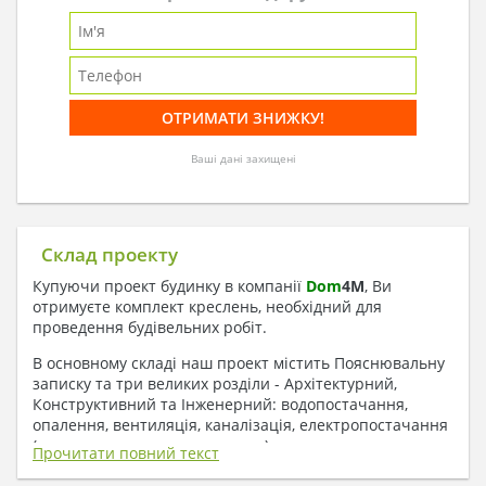
Ваші дані захищені
Склад проекту
Купуючи проект будинку в компанії
Dom
4
M
, Ви
отримуєте комплект креслень, необхідний для
проведення будівельних робіт.
В основному складі наш проект містить Пояснювальну
записку та три великих розділи - Архітектурний,
Конструктивний та Інженерний: водопостачання,
опалення, вентиляція, каналізація, електропостачання
( купується за додаткову плату ).
Прочитати повний текст