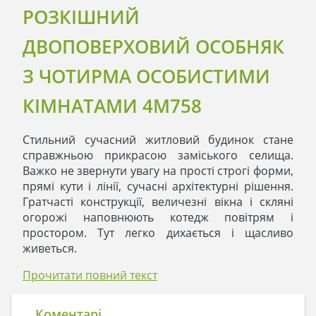
РОЗКІШНИЙ
ДВОПОВЕРХОВИЙ ОСОБНЯК
З ЧОТИРМА ОСОБИСТИМИ
КІМНАТАМИ 4M758
Стильний сучасний житловий будинок стане
справжньою прикрасою заміського селища.
Важко не звернути увагу на прості строгі форми,
прямі кути і лінії, сучасні архітектурні рішення.
Гратчасті конструкції, величезні вікна і скляні
огорожі наповнюють котедж повітрям і
простором. Тут легко дихається і щасливо
живеться.
Перший поверх включає обов'язкові
Прочитати повний текст
приміщення, де сім'я збирається і разом
проводить час. Зручний гараж отримає гідну
оцінку з боку водія-автолюбителя. Всі технічні та
Коментарі