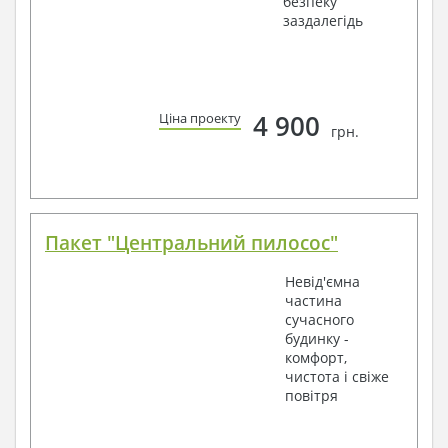
безпеку
заздалегідь
4 900
Ціна проекту
грн.
Пакет "Центральний пилосос"
Невід'ємна
частина
сучасного
будинку -
комфорт,
чистота і свіже
повітря