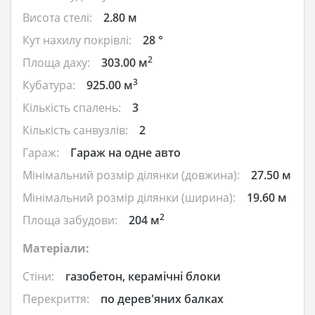
Висота стелі:
2.80 м
Кут нахилу покрівлі:
28 °
2
Площа даху:
303.00 м
3
Кубатура:
925.00 м
Кількість спалень:
3
Кількість санвузлів:
2
Гараж:
Гараж на одне авто
Мінімальний розмір ділянки (довжина):
27.50 м
Мінімальний розмір ділянки (ширина):
19.60 м
2
Площа забудови:
204 м
Матеріали:
Стіни:
газобетон, керамічні блоки
Перекриття:
по дерев'яних балках