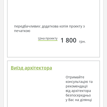
передбачливих: додаткова копія проекту з
печаткою
1 800
Ціна проекту
грн.
Виїзд архітектора
Отримайте
консультацію та
рекомендації
від архітектора
безпосередньо
у Вас на ділянці