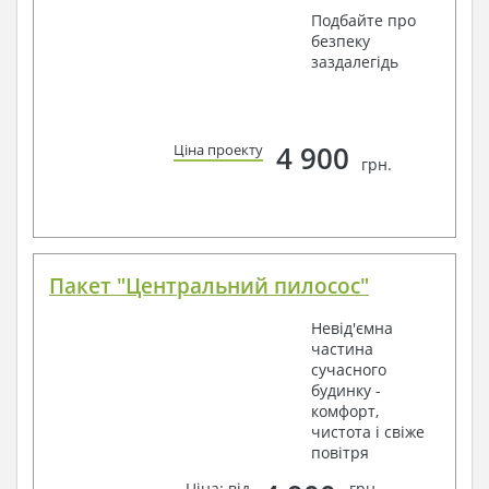
Подбайте про
безпеку
заздалегідь
4 900
Ціна проекту
грн.
Пакет "Центральний пилосос"
Невід'ємна
частина
сучасного
будинку -
комфорт,
чистота і свіже
повітря
Ціна: від
грн.