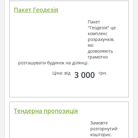
Пакет Геодезія
Пакет
"Геодезія" це
комплекс
розрахунків,
які
дозволяють
грамотно
розташувати будинок на ділянці.
3 000
Ціна: від
грн.
Тендерна пропозиція
Замовте
розгорнутий
кошторис.