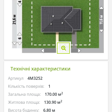
Технічні характеристики
Артикул
4M3252
Кількість поверхів:
1
2
Загальна площа:
170.00 м
2
Житлова площа:
130.90 м
Висота будинку:
6.80 м