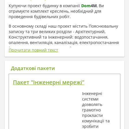
Купуючи проект будинку в компанії
Dom
4
M
, Ви
отримуєте комплект креслень, необхідний для
проведення будівельних робіт.
В основному складі наш проект містить Пояснювальну
записку та три великих розділи - Архітектурний,
Конструктивний та Інженерний: водопостачання,
опалення, вентиляція, каналізація, електропостачання
( купується за додаткову плату ).
Прочитати повний текст
1. До складу Архітектурного розділу
входять:
Додаткові пакети
Поверхові плани з експлікацією приміщень
Пакет "Інженерні мережі"
План покрівлі
Розрізи та склад конструкцій
Інженерні
Фасади з даними зовнішніх оздоблень
системи
Елементи прорізів – специфікація
дозволять
Дані перемичок – перетин та специфікація
грамотно
Експлікація підлог
прокласти
Обсяги основних будівельних матеріалів
комунікації та
Архітектурні вузли в конструкціях
зробити