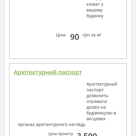
клімат у
вашому
будинку
90
Ціна:
грн за м²
Архітектурний паспорт
Архітектурний
паспорт
дозволить
отримати
дозвіл на
будівництво в
місцевих
органах архітектурного нагляду.
Ціна проекту