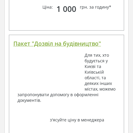
1 000
Ціна:
грн. за годину*
Пакет "Дозвіл на будівництво"
Для тих, хто
будується у
Києві та
Київській
області, та
деяких інших
містах, можемо
запропонувати допомогу в оформленні
документів.
з'ясуйте ціну в менеджера