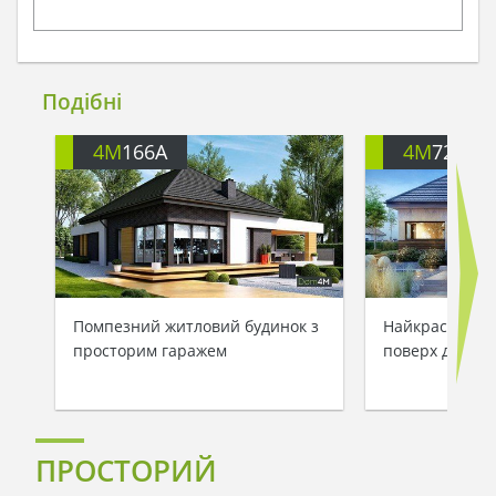
Подібні
4M
166A
4M
722
Помпезний житловий будинок з
Найкрасивіший
просторим гаражем
поверх для др
ПРОСТОРИЙ