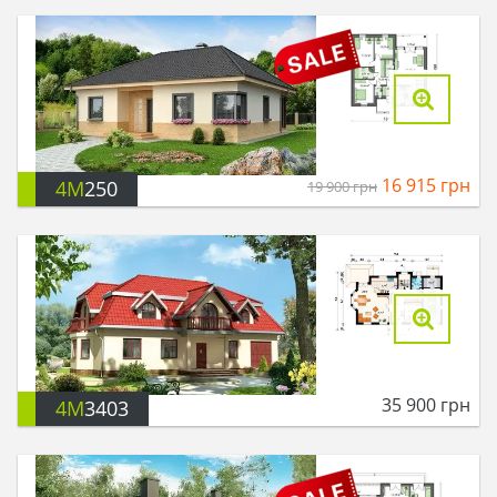
16 915
грн
4M
250
19 900
грн
35 900
грн
4M
3403