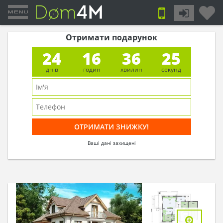
Отримати подарунок
24
16
36
25
днів
годин
хвилин
секунд
Ваші дані захищені