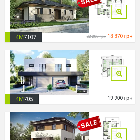
18 870
грн
4M
7107
22 200
грн
19 900
грн
4M
705