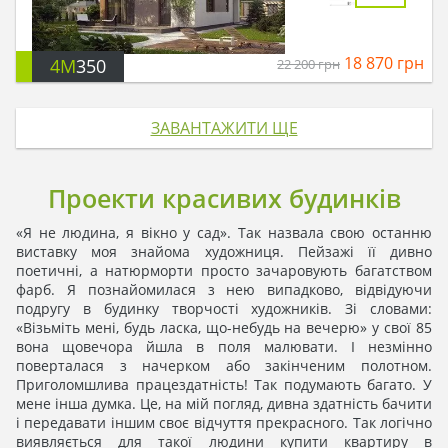
18 870
грн
4M
350
22 200
грн
ЗАВАНТАЖИТИ ЩЕ
Проекти красивих будинків
«Я не людина, я вікно у сад». Так назвала свою останню
виставку моя знайома художниця. Пейзажі її дивно
поетичні, а натюрморти просто зачаровують багатством
фарб. Я познайомилася з нею випадково, відвідуючи
подругу в будинку творчості художників. Зі словами:
«Візьміть мені, будь ласка, що-небудь на вечерю» у свої 85
вона щовечора йшла в поля малювати. І незмінно
поверталася з начерком або закінченим полотном.
Приголомшлива працездатність! Так подумають багато. У
мене інша думка. Це, на мій погляд, дивна здатність бачити
і передавати іншим своє відчуття прекрасного. Так логічно
виявляється для такої людини купити квартиру в