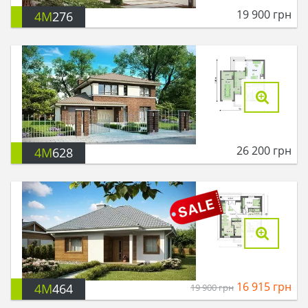
19 900
грн
4M
276
26 200
грн
4M
628
16 915
грн
4M
464
19 900
грн