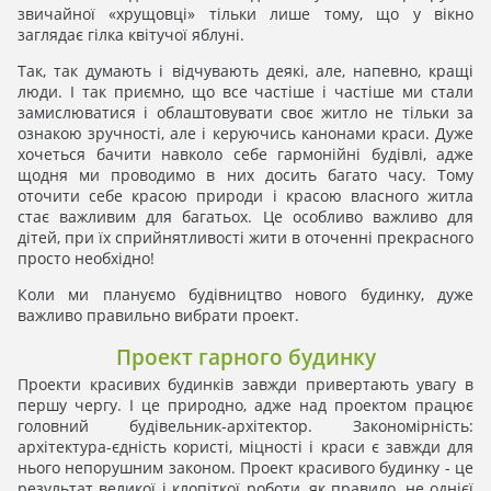
звичайної «хрущовці» тільки лише тому, що у вікно
заглядає гілка квітучої яблуні.
Так, так думають і відчувають деякі, але, напевно, кращі
люди. І так приємно, що все частіше і частіше ми стали
замислюватися і облаштовувати своє житло не тільки за
ознакою зручності, але і керуючись канонами краси. Дуже
хочеться бачити навколо себе гармонійні будівлі, адже
щодня ми проводимо в них досить багато часу. Тому
оточити себе красою природи і красою власного житла
стає важливим для багатьох. Це особливо важливо для
дітей, при їх сприйнятливості жити в оточенні прекрасного
просто необхідно!
Коли ми плануємо будівництво нового будинку, дуже
важливо правильно вибрати проект.
Проект гарного будинку
Проекти красивих будинків завжди привертають увагу в
першу чергу. І це природно, адже над проектом працює
головний будівельник-архітектор. Закономірність:
архітектура-єдність користі, міцності і краси є завжди для
нього непорушним законом. Проект красивого будинку - це
результат великої і клопіткої роботи, як правило, не однієї