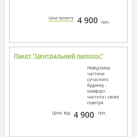
4 900
Ціна проекту
грн.
Пакет "Центральний пилосос"
Невід'ємна
частина
сучасного
будинку -
комфорт,
чистота і свіже
повітря
4 900
Ціна: від
грн.