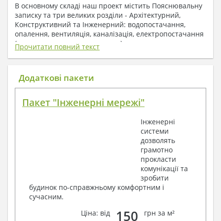
В основному складі наш проект містить Пояснювальну
записку та три великих розділи - Архітектурний,
Конструктивний та Інженерний: водопостачання,
опалення, вентиляція, каналізація, електропостачання
( купується за додаткову плату ).
Прочитати повний текст
1. До складу Архітектурного розділу
входять:
Додаткові пакети
Поверхові плани з експлікацією приміщень
Пакет "Інженерні мережі"
План покрівлі
Розрізи та склад конструкцій
Інженерні
Фасади з даними зовнішніх оздоблень
системи
Елементи прорізів – специфікація
дозволять
Дані перемичок – перетин та специфікація
грамотно
Експлікація підлог
прокласти
Обсяги основних будівельних матеріалів
комунікації та
Архітектурні вузли в конструкціях
зробити
2. До складу Конструктивного розділу
будинок по-справжньому комфортним і
сучасним.
входять:
150
Ціна: від
грн за м²
Загальні дані по проекту