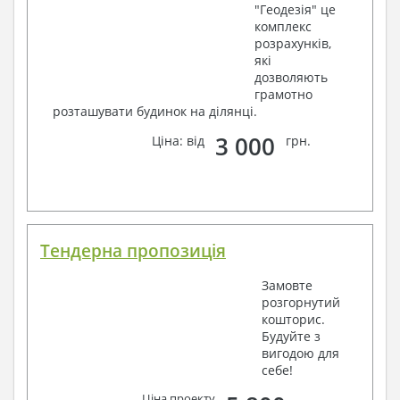
"Геодезія" це
комплекс
розрахунків,
які
дозволяють
грамотно
розташувати будинок на ділянці.
3 000
Ціна: від
грн.
Тендерна пропозиція
Замовте
розгорнутий
кошторис.
Будуйте з
вигодою для
себе!
Ціна проекту