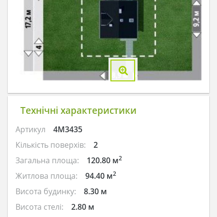
Технічні характеристики
Артикул
4M3435
Кількість поверхів:
2
2
Загальна площа:
120.80 м
2
Житлова площа:
94.40 м
Висота будинку:
8.30 м
Висота стелі:
2.80 м