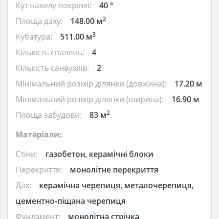
Кут нахилу покрівлі:
40 °
2
Площа даху:
148.00 м
3
Кубатура:
511.00 м
Кількість спалень:
4
Кількість санвузлів:
2
Мінімальний розмір ділянки (довжина):
17.20 м
Мінімальний розмір ділянки (ширина):
16.90 м
2
Площа забудови:
83 м
Матеріали:
Стіни:
газобетон, керамічні блоки
Перекриття:
монолітне перекриття
Дах:
керамічна черепиця, металочерепиця,
цементно-піщана черепиця
Фундамент:
монолітна стрічка