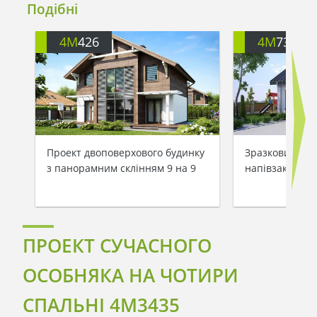
Подібні
4M
426
4M
734
Проект двоповерхового будинку
Зразковий жит
з панорамним склінням 9 на 9
напівзакрити
ПРОЕКТ СУЧАСНОГО
ОСОБНЯКА НА ЧОТИРИ
СПАЛЬНІ 4M3435