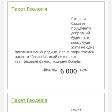
Пакет Геологія
Якщо ви
бажаєте
побудувати
добротний
будинок, в
якому буде
жити не одне
покоління вашої родини, є сенс скористатися
пакетом "Геологія", який виконають
кваліфіковані фахівці компанії Dom4m
6 000
Ціна: від
грн.
Пакет Геодезія
Пакет