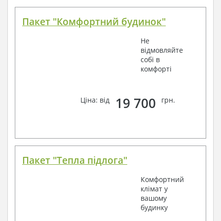
Пакет "Комфортний будинок"
Не
відмовляйте
собі в
комфорті
19 700
Ціна: від
грн.
Пакет "Тепла підлога"
Комфортний
клімат у
вашому
будинку