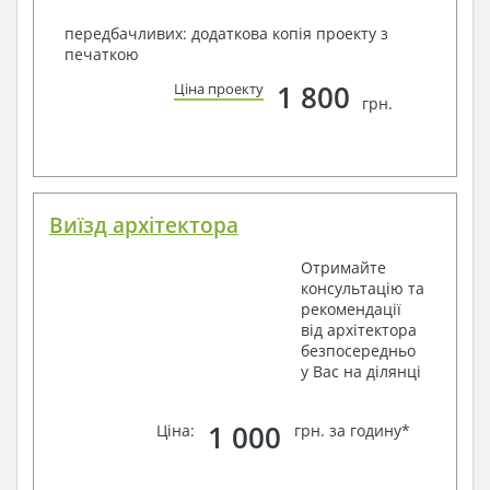
передбачливих: додаткова копія проекту з
печаткою
1 800
Ціна проекту
грн.
Виїзд архітектора
Отримайте
консультацію та
рекомендації
від архітектора
безпосередньо
у Вас на ділянці
1 000
Ціна:
грн. за годину*