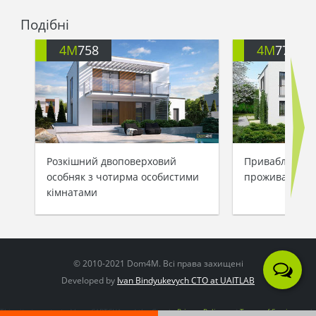
Подібні
4M
758
4M
772
Розкішний двоповерховий
Привабливий 
особняк з чотирма особистими
проживання дв
кімнатами
© 2010-2021 Dom4M. Всі права захищені
Developed by
Ivan Bindyukevych CTO at UAITLAB
This site is protected by reCAPTCHA and the Google
Privacy Policy
and
Terms of Service
apply