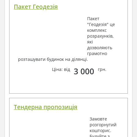
Пакет Геодезія
Пакет
"Геодезія" це
комплекс
розрахунків,
які
дозволяють
грамотно
розташувати будинок на ділянці.
3 000
Ціна: від
грн.
Тендерна пропозиція
Замовте
розгорнутий
кошторис.
Будуйте з