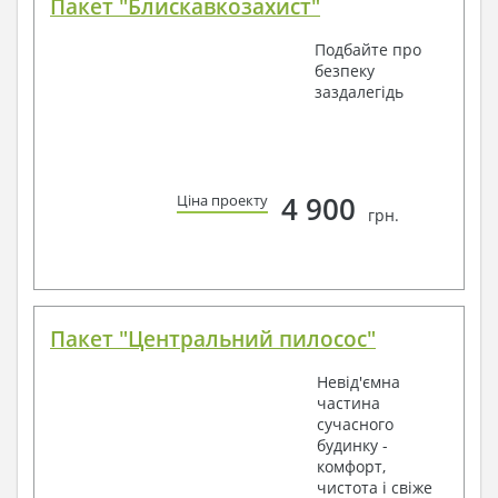
Пакет "Блискавкозахист"
Подбайте про
безпеку
заздалегідь
4 900
Ціна проекту
грн.
Пакет "Центральний пилосос"
Невід'ємна
частина
сучасного
будинку -
комфорт,
чистота і свіже