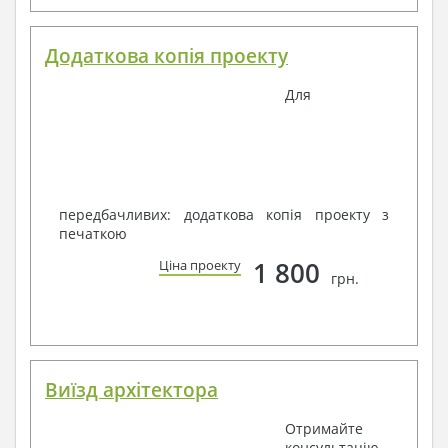
Додаткова копія проекту
Для
передбачливих: додаткова копія проекту з
печаткою
1 800
Ціна проекту
грн.
Виїзд архітектора
Отримайте
консультацію