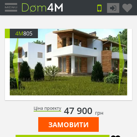
4M
805
47 900
Ціна проекту
грн
ЗАМОВИТИ