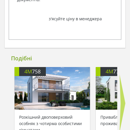
з'ясуйте ціну в менеджера
Подібні
4M
758
4M
772
Розкішний двоповерховий
Привабливий 
особняк з чотирма особистими
проживання дв
кімнатами