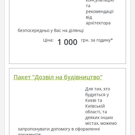
та
рекомендації
від
архітектора
безпосередньо у Вас на ділянці
1 000
Ціна:
грн. за годину*
Пакет "Дозвіл на будівництво"
Для тих, хто
будується у
Києві та
Київській
області, та
деяких інших
містах, можемо
запропонувати допомогу в оформленні
документів.