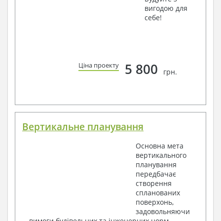
вигодою для
себе!
5 800
Ціна проекту
грн.
Вертикальне планування
Основна мета
вертикального
планування
передбачає
створення
спланованих
поверхонь,
задовольняючи
вимоги будівельних та інженерних норм.