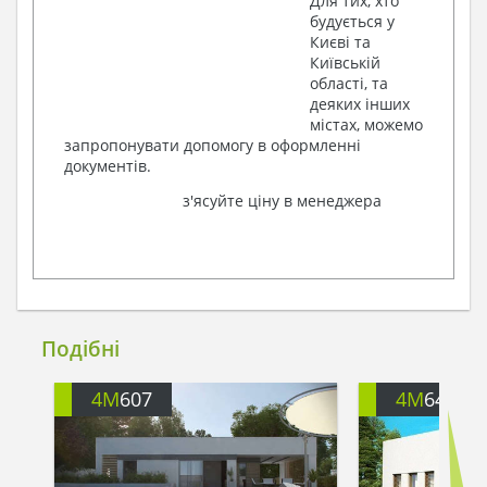
Для тих, хто
будується у
Києві та
Київській
області, та
деяких інших
містах, можемо
запропонувати допомогу в оформленні
документів.
з'ясуйте ціну в менеджера
Подібні
4M
607
4M
646