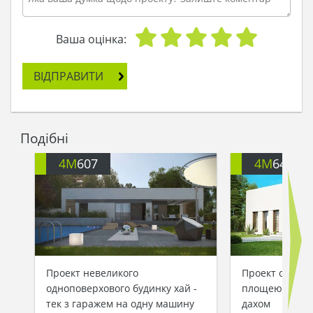
Ваша оцінка:
ВІДПРАВИТИ
Подібні
4M
607
4M
646
Проект невеликого
Проект сучасн
одноповерхового будинку хай -
площею 122 кв
тек з гаражем на одну машину
дахом