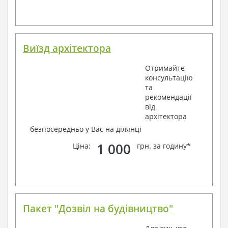
Виїзд архітектора
Отримайте
консультацію
та
рекомендації
від
архітектора
безпосередньо у Вас на ділянці
1 000
Ціна:
грн. за годину*
Пакет "Дозвіл на будівництво"