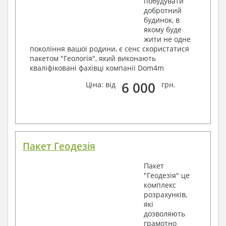
побудувати
добротний
будинок, в
якому буде
жити не одне
покоління вашої родини, є сенс скористатися
пакетом "Геологія", який виконають
кваліфіковані фахівці компанії Dom4m
6 000
Ціна: від
грн.
Пакет Геодезія
Пакет
"Геодезія" це
комплекс
розрахунків,
які
дозволяють
грамотно