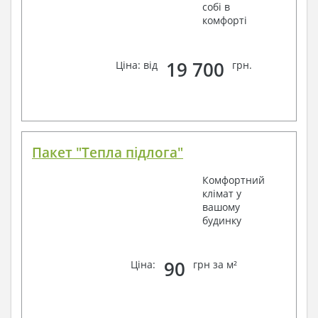
собі в
комфорті
19 700
Ціна: від
грн.
Пакет "Тепла підлога"
Комфортний
клімат у
вашому
будинку
90
Ціна:
грн за м²