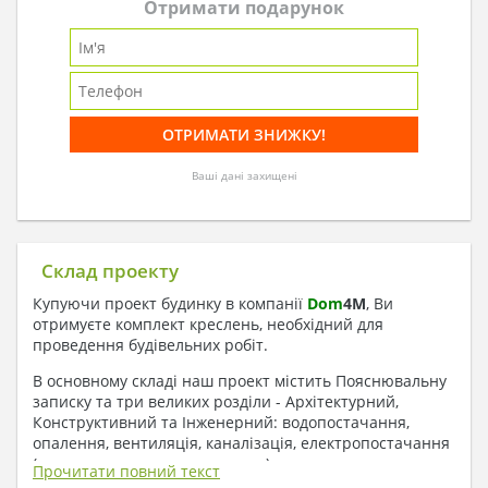
Отримати подарунок
Ваші дані захищені
Склад проекту
Купуючи проект будинку в компанії
Dom
4
M
, Ви
отримуєте комплект креслень, необхідний для
проведення будівельних робіт.
В основному складі наш проект містить Пояснювальну
записку та три великих розділи - Архітектурний,
Конструктивний та Інженерний: водопостачання,
опалення, вентиляція, каналізація, електропостачання
( купується за додаткову плату ).
Прочитати повний текст