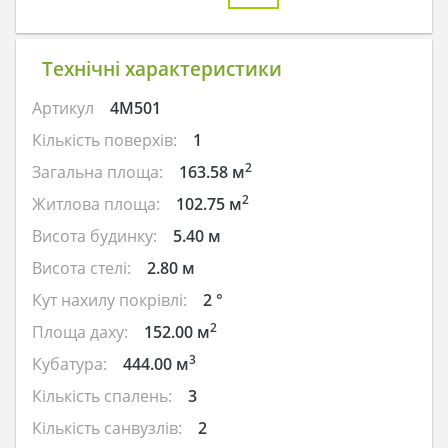
Технічні характеристики
Артикул
4M501
Кількість поверхів:
1
2
Загальна площа:
163.58 м
2
Житлова площа:
102.75 м
Висота будинку:
5.40 м
Висота стелі:
2.80 м
Кут нахилу покрівлі:
2 °
2
Площа даху:
152.00 м
3
Кубатура:
444.00 м
Кількість спалень:
3
Кількість санвузлів:
2