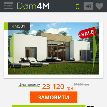
4M
501
23 120
Ціна проекту
27 200
грн
грн
ЗАМОВИТИ