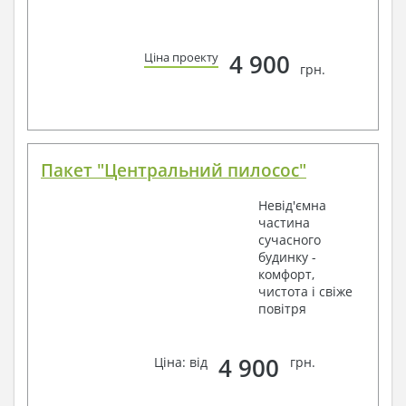
4 900
Ціна проекту
грн.
Пакет "Центральний пилосос"
Невід'ємна
частина
сучасного
будинку -
комфорт,
чистота і свіже
повітря
4 900
Ціна: від
грн.