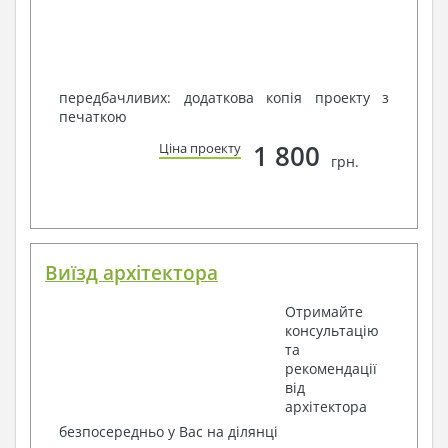
передбачливих: додаткова копія проекту з
печаткою
1 800
Ціна проекту
грн.
Виїзд архітектора
Отримайте
консультацію
та
рекомендації
від
архітектора
безпосередньо у Вас на ділянці