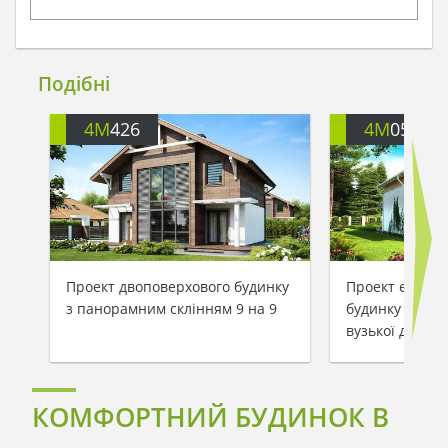
Подібні
4M
426
4M
051
Проект двоповерхового будинку
Проект енерго
з панорамним склінням 9 на 9
будинку площе
вузької ділянк
КОМФОРТНИЙ БУДИНОК В