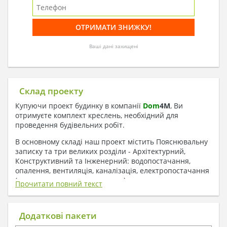
Ваші дані захищені
Склад проекту
Купуючи проект будинку в компанії
Dom
4
M
, Ви
отримуєте комплект креслень, необхідний для
проведення будівельних робіт.
В основному складі наш проект містить Пояснювальну
записку та три великих розділи - Архітектурний,
Конструктивний та Інженерний: водопостачання,
опалення, вентиляція, каналізація, електропостачання
( купується за додаткову плату ).
Прочитати повний текст
1. До складу Архітектурного розділу
входять:
Додаткові пакети