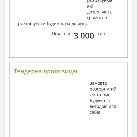
розрахунків,
які
дозволяють
грамотно
розташувати будинок на ділянці.
3 000
Ціна: від
грн.
Тендерна пропозиція
Замовте
розгорнутий
кошторис.
Будуйте з
вигодою для
себе!