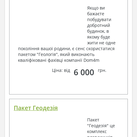
Якщо ви
бажаєте
побудувати
добротний
будинок, в
якому буде
жити не одне
покоління вашої родини, є сенс скористатися
пакетом "Геологія", який виконають
кваліфіковані фахівці компанії Dom4m
6 000
Ціна: від
грн.
Пакет Геодезія
Пакет
"Геодезія" це
комплекс